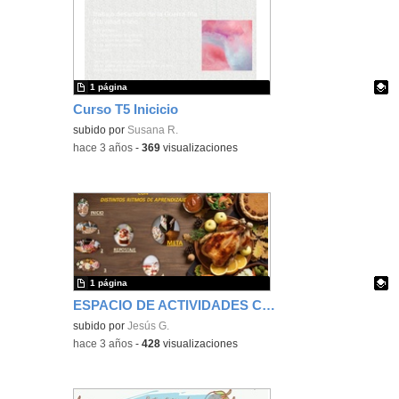
1 página
Curso T5 Inicicio
Contenido educativo.
subido por
Susana R.
-
hace 3 años
-
369
visualizaciones
1 página
ESPACIO DE ACTIVIDADES CON DIFERENTES RITMOS-CDDA2-T5
Contenido educativo.
subido por
Jesús G.
-
hace 3 años
-
428
visualizaciones