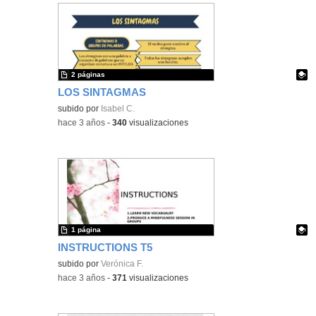
2 páginas
LOS SINTAGMAS
Contenido educativo.
subido por
Isabel C.
-
hace 3 años
-
340
visualizaciones
1 página
INSTRUCTIONS T5
Contenido educativo.
subido por
Verónica F.
-
hace 3 años
-
371
visualizaciones