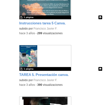
1 página
Instrucciones tarea 5 Canva.
Contenido educativo.
subido por
Francisco Javier F.
-
hace 3 años
-
299
visualizaciones
1 página
TAREA 5. Presentación canva.
Contenido educativo.
subido por
Francisco Javier F.
-
hace 3 años
-
390
visualizaciones