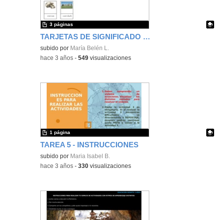
3 páginas
TARJETAS DE SIGNIFICADO DE LA PREHISTORIA
Contenido educativo.
subido por
María Belén L.
-
hace 3 años
-
549
visualizaciones
1 página
TAREA 5 - INSTRUCCIONES
Contenido educativo.
subido por
Maria Isabel B.
-
hace 3 años
-
330
visualizaciones