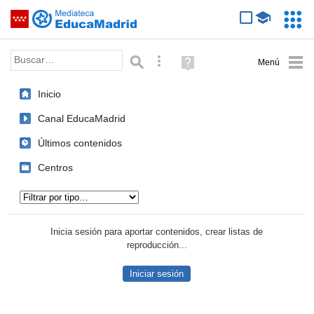
Mediateca de EducaMadrid
Saltar navegación
Servic
Educa
Palabra o frase:
Búsqueda avanzada
Ayuda
(en
ventana
Inicio
nueva)
Canal EducaMadrid
Últimos contenidos
Centros
Tipo de contenido:
Inicia sesión para aportar contenidos, crear listas de
reproducción...
Iniciar sesión