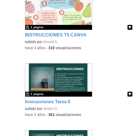
1 página
INSTRUCCIONES T5 CANVA
Contenido educativo.
subido por
Arnold A.
-
hace 3 años
-
310
visualizaciones
1 página
Instrucciones Tarea 5
Contenido educativo.
subido por
Jesús G.
-
hace 3 años
-
361
visualizaciones