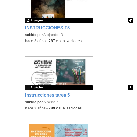
1 página
INSTRUCCIONES T5
Contenido educativo.
subido por
Alejandro B.
-
hace 3 años
-
287
visualizaciones
1 página
Instrucciones tarea 5
Contenido educativo.
subido por
Alberto Z.
-
hace 3 años
-
289
visualizaciones