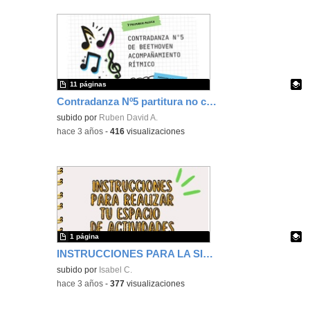
11 páginas
Contradanza Nº5 partitura no convencional
Contenido educativo.
subido por
Ruben David A.
-
hace 3 años
-
416
visualizaciones
1 página
INSTRUCCIONES PARA LA SITUACIÓN DE APRENDIZAJE
Contenido educativo.
subido por
Isabel C.
-
hace 3 años
-
377
visualizaciones