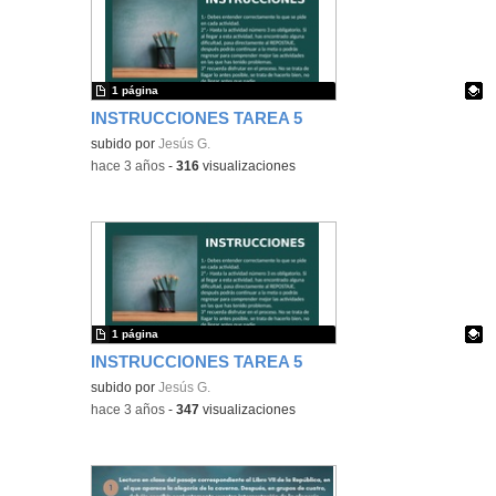
1 página
INSTRUCCIONES TAREA 5
Contenido educativo.
subido por
Jesús G.
-
hace 3 años
-
316
visualizaciones
1 página
INSTRUCCIONES TAREA 5
Contenido educativo.
subido por
Jesús G.
-
hace 3 años
-
347
visualizaciones