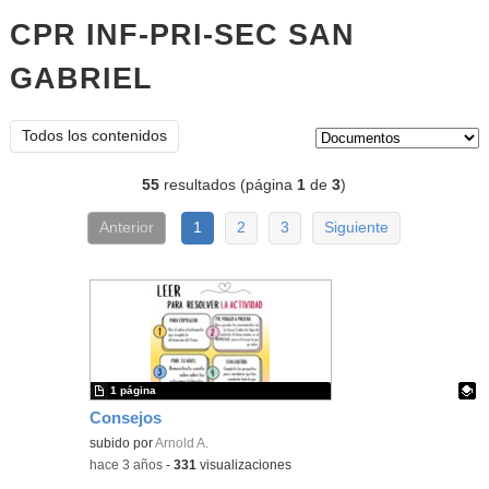
CPR INF-PRI-SEC SAN
GABRIEL
documentos
Tipo de contenido:
Todos los contenidos
55
resultados (página
1
de
3
)
Anterior
1
2
3
Siguiente
1 página
Consejos
Contenido educativo.
subido por
Arnold A.
-
hace 3 años
-
331
visualizaciones