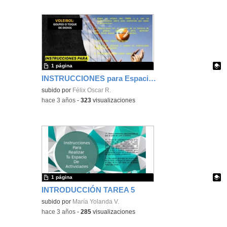
1 página
INSTRUCCIONES para Espacio de Aprendizaje Tarea práctica 5
Contenido educativo.
subido por
Félix Oscar R.
-
hace 3 años
-
323
visualizaciones
1 página
INTRODUCCIÓN TAREA 5
Contenido educativo.
subido por
María Yolanda V.
-
hace 3 años
-
285
visualizaciones