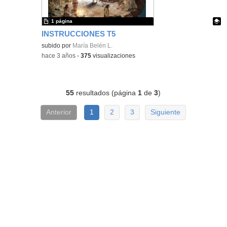
1 página
INSTRUCCIONES T5
Contenido educativo.
subido por
María Belén L.
-
hace 3 años
-
375
visualizaciones
55
resultados (página
1
de
3
)
Anterior
1
2
3
Siguiente