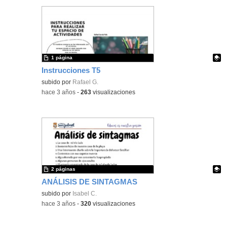
1 página
Instrucciones T5
Contenido educativo.
subido por
Rafael G.
-
hace 3 años
-
263
visualizaciones
2 páginas
ANÁLISIS DE SINTAGMAS
Contenido educativo.
subido por
Isabel C.
-
hace 3 años
-
320
visualizaciones