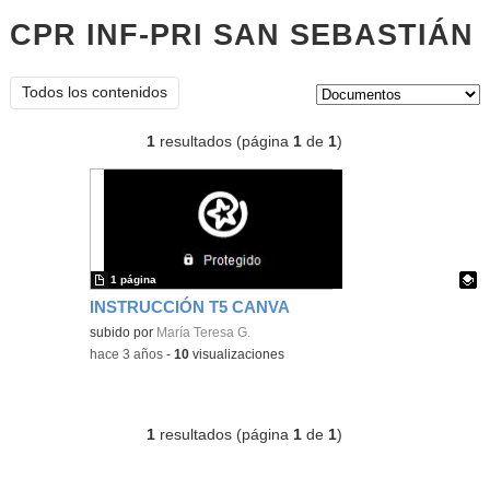
CPR INF-PRI SAN SEBASTIÁN
d
Tipo de contenido:
Todos los contenidos
1
resultados (página
1
de
1
)
1 página
INSTRUCCIÓN T5 CANVA
Contenido educativo.
subido por
María Teresa G.
-
hace 3 años
-
10
visualizaciones
1
resultados (página
1
de
1
)