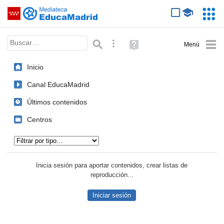
Mediateca de EducaMadrid
Saltar navegación
Servic
Educa
Palabra o frase:
Búsqueda avanzada
Ayuda
(en
ventana
Inicio
nueva)
Canal EducaMadrid
Últimos contenidos
Centros
Tipo de contenido:
Inicia sesión para aportar contenidos, crear listas de
reproducción...
Iniciar sesión