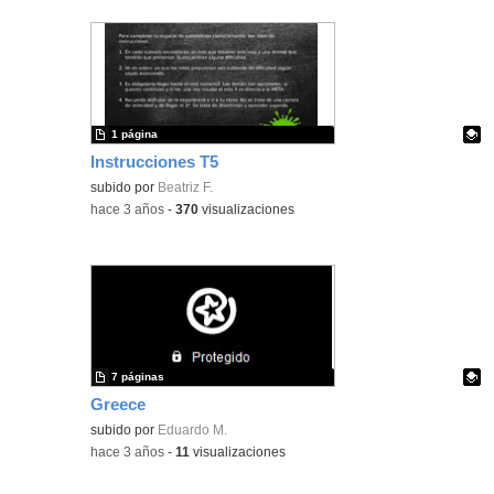
1 página
Instrucciones T5
Contenido educativo.
subido por
Beatriz F.
-
hace 3 años
-
370
visualizaciones
7 páginas
Greece
Contenido educativo.
subido por
Eduardo M.
-
hace 3 años
-
11
visualizaciones