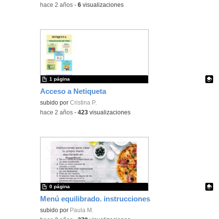
-
hace 2 años
-
6
visualizaciones
1 página
Acceso a Netiqueta
Contenido educativo.
subido por
Cristina P.
-
hace 2 años
-
423
visualizaciones
0 página
Menú equilibrado. instrucciones
Contenido educativo.
subido por
Paula M.