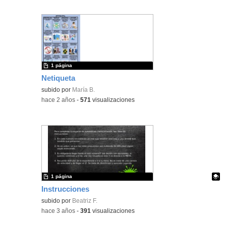
1 página
Netiqueta
subido por
María B.
-
hace 2 años
-
571
visualizaciones
1 página
Instrucciones
Contenido educativo.
subido por
Beatriz F.
-
hace 3 años
-
391
visualizaciones