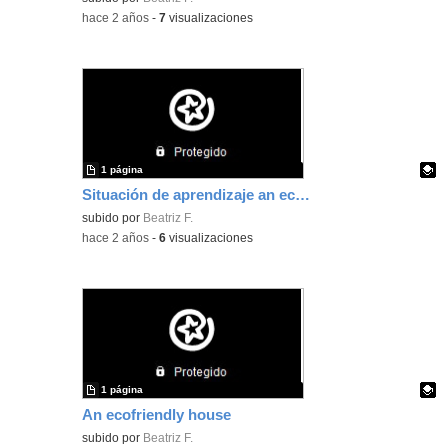
-
hace 2 años
-
7
visualizaciones
1 página
Situación de aprendizaje an eco-friendly house
Contenido educativo.
subido por
Beatriz F.
-
hace 2 años
-
6
visualizaciones
1 página
An ecofriendly house
Contenido educativo.
subido por
Beatriz F.