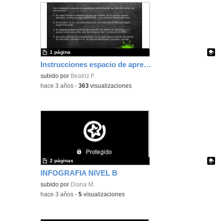
1 página
Instrucciones espacio de aprendizaje
Contenido educativo.
subido por
Beatriz F.
-
hace 3 años
-
363
visualizaciones
2 páginas
INFOGRAFIA NIVEL B
Contenido educativo.
subido por
Diana M.
-
hace 3 años
-
5
visualizaciones