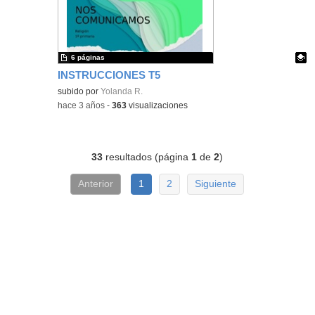
6 páginas
INSTRUCCIONES T5
Contenido educativo.
subido por
Yolanda R.
-
hace 3 años
-
363
visualizaciones
33
resultados (página
1
de
2
)
Anterior
1
2
Siguiente