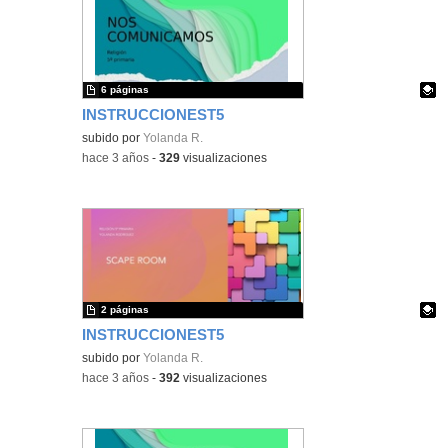
6 páginas
INSTRUCCIONEST5
Contenido educativo.
subido por
Yolanda R.
-
hace 3 años
-
329
visualizaciones
2 páginas
INSTRUCCIONEST5
Contenido educativo.
subido por
Yolanda R.
-
hace 3 años
-
392
visualizaciones