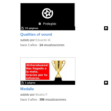
15 páginas
Qualities of sound
Contenido educativo.
subido por
Eduardo M.
-
hace 3 años
-
14
visualizaciones
1 página
Medalla
Contenido educativo.
subido por
Beatriz F.
-
hace 3 años
-
396
visualizaciones