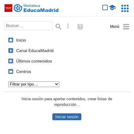
Mediateca de EducaMadrid
Saltar navegación
Servic
Educa
Palabra o frase:
Búsqueda avanzada
Ayuda
(en
ventana
Inicio
nueva)
Canal EducaMadrid
Últimos contenidos
Centros
Tipo de contenido:
Inicia sesión para aportar contenidos, crear listas de
reproducción...
Iniciar sesión