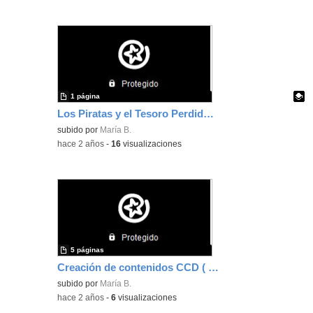
1 página
Los Piratas y el Tesoro Perdido (Acceso a Google Site)
Contenido educativo.
subido por
María B.
-
hace 2 años
-
16
visualizaciones
5 páginas
Creación de contenidos CCD ( Google Site)
subido por
María B.
-
hace 2 años
-
6
visualizaciones