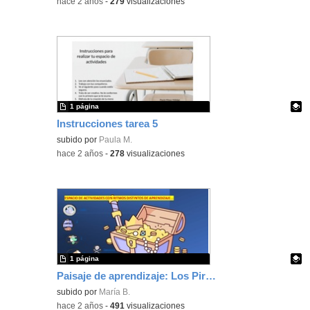
-
hace 2 años
-
279
visualizaciones
1 página
Instrucciones tarea 5
Contenido educativo.
subido por
Paula M.
-
hace 2 años
-
278
visualizaciones
1 página
Paisaje de aprendizaje: Los Piratas y el Tesoro Perdido
Contenido educativo.
subido por
María B.
-
hace 2 años
-
491
visualizaciones