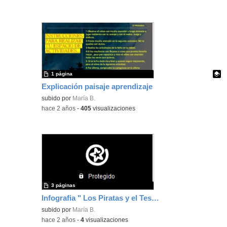
1 página
Explicación paisaje aprendizaje
Contenido educativo.
subido por
María B.
-
hace 2 años
-
405
visualizaciones
3 páginas
Infografia " Los Piratas y el Tesoro Perdido"
subido por
María B.
-
hace 2 años
-
4
visualizaciones