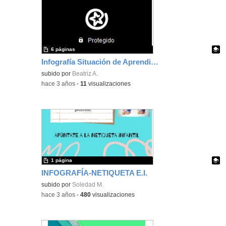
6 páginas
Infografía Situación de Aprendizaje
Contenido educativo.
subido por
Beatriz A.
-
hace 3 años
-
11
visualizaciones
1 página
INFOGRAFÍA-NETIQUETA E.I.
Contenido educativo.
subido por
Soledad M.
-
hace 3 años
-
480
visualizaciones