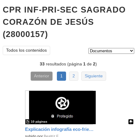
CPR INF-PRI-SEC SAGRADO
CORAZÓN DE JESÚS
(28000157)
documentos
Tipo de contenido:
Todos los contenidos
33
resultados (página
1
de
2
)
Anterior
1
2
Siguiente
10 páginas
Explicación infografía eco-friendly house
Contenido educativo.
subido por
Beatriz F.