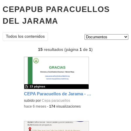
CEPAPUB PARACUELLOS
DEL JARAMA
documentos
Tipo de contenido:
Todos los contenidos
15
resultados (página
1
de
1
)
13 páginas
CEPA Paracuellos de Jarama - 2025. I Encuentro InterCEPA
subido por
Cepa paracuellos
-
hace 6 meses
-
174
visualizaciones