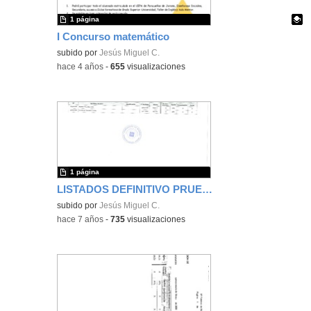
1 página
I Concurso matemático
Contenido educativo.
subido por
Jesús Miguel C.
-
hace 4 años
-
655
visualizaciones
1 página
LISTADOS DEFINITIVO PRUEBAS LIBRES CEPA PARACUELLOS
subido por
Jesús Miguel C.
-
hace 7 años
-
735
visualizaciones