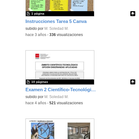
1 página
Instrucciones Tarea 5 Canva
Contenido educativo.
subido por
M. Soledad M.
-
hace 3 años
-
336
visualizaciones
10 páginas
Examen 2 Científico-Tecnológico Aplicadas
Contenido educativo.
subido por
M. Soledad M.
-
hace 4 años
-
521
visualizaciones