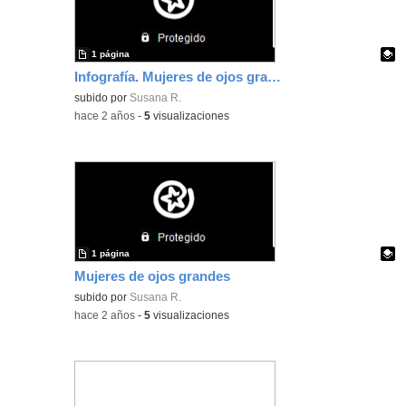
1 página
Infografía. Mujeres de ojos grandes
Contenido educativo.
subido por
Susana R.
-
hace 2 años
-
5
visualizaciones
1 página
Mujeres de ojos grandes
Contenido educativo.
subido por
Susana R.
-
hace 2 años
-
5
visualizaciones