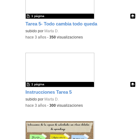
1 página
Tarea 5- Todo cambia todo queda
Contenido educativo.
subido por
Marta D.
-
hace 3 años
-
350
visualizaciones
1 página
Instrucciones Tarea 5
Contenido educativo.
subido por
Marta D.
-
hace 3 años
-
300
visualizaciones