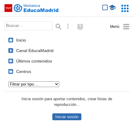
Mediateca de EducaMadrid
Saltar navegación
Servic
Educa
Palabra o frase:
Búsqueda avanzada
Ayuda
(en
ventana
Inicio
nueva)
Canal EducaMadrid
Últimos contenidos
Centros
Tipo de contenido:
Inicia sesión para aportar contenidos, crear listas de
reproducción...
Iniciar sesión