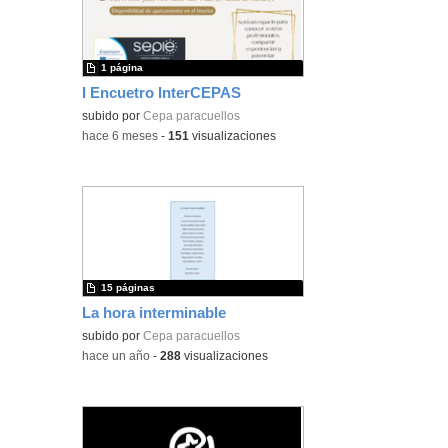
1 página
I Encuetro InterCEPAS
subido por
Cepa paracuellos
-
hace 6 meses
-
151
visualizaciones
15 páginas
La hora interminable
subido por
Cepa paracuellos
-
hace un año
-
288
visualizaciones