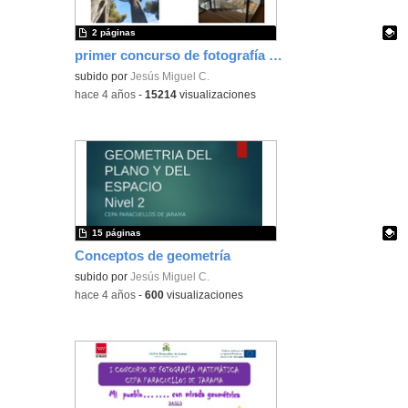
2 páginas
primer concurso de fotografía matemática
Contenido educativo.
subido por
Jesús Miguel C.
-
hace 4 años
-
15214
visualizaciones
15 páginas
Conceptos de geometría
Contenido educativo.
subido por
Jesús Miguel C.
-
hace 4 años
-
600
visualizaciones