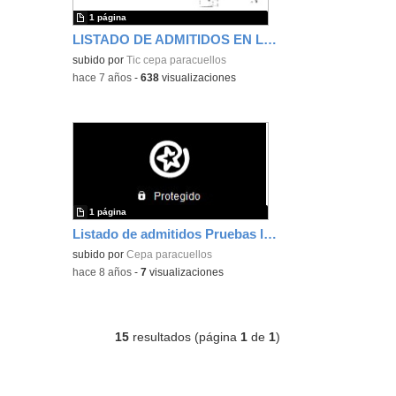
1 página
LISTADO DE ADMITIDOS EN LAS PRUEBAS LIBRES
subido por
Tic cepa paracuellos
-
hace 7 años
-
638
visualizaciones
1 página
Listado de admitidos Pruebas libres 2018
subido por
Cepa paracuellos
-
hace 8 años
-
7
visualizaciones
15
resultados (página
1
de
1
)