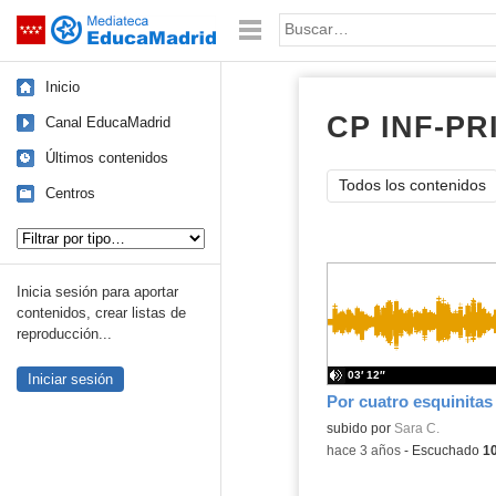
Mediateca de EducaMadrid
Saltar navegación
Palabra o frase:
Inicio
CP INF-PR
Canal EducaMadrid
Últimos contenidos
Todos los contenidos
Centros
Tipo de contenido:
Inicia sesión para aportar
contenidos, crear listas de
reproducción...
03′ 12″
Iniciar sesión
Por cuatro esquinitas
Contenido educativo.
subido por
Sara C.
-
hace 3 años
-
Escuchado
1