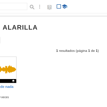
Búsqueda avanzada
Ayuda
(en
ventana
nueva)
I ALARILLA
audios
Tipo de contenido:
1
resultados (página
1
de
1
)
 de nada
0
veces