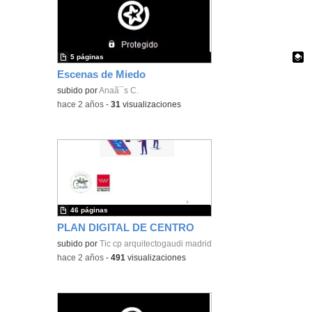
5 páginas
Escenas de Miedo
Contenido educativo.
subido por
Anaã¯s C.
-
hace 2 años
-
31
visualizaciones
46 páginas
PLAN DIGITAL DE CENTRO
subido por
Tic cp arquitectogaudi madrid
-
hace 2 años
-
491
visualizaciones