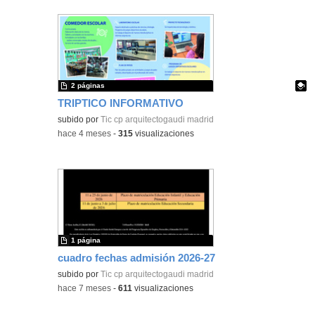
2 páginas
TRIPTICO INFORMATIVO
Contenido educativo.
subido por
Tic cp arquitectogaudi madrid
-
hace 4 meses
-
315
visualizaciones
1 página
cuadro fechas admisión 2026-27
subido por
Tic cp arquitectogaudi madrid
-
hace 7 meses
-
611
visualizaciones