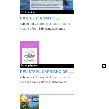
1 página
CARTEL DÍA SIN COLE
subido por
Cp arquitectogaudi madrid
-
hace 4 años
-
636
visualizaciones
14 páginas
REVISTA EL CAPRICHO DEL GAUDÍ 3er TRIMESTRE
Contenido educativo.
subido por
Cp arquitectogaudi madrid
-
hace 4 años
-
2128
visualizaciones