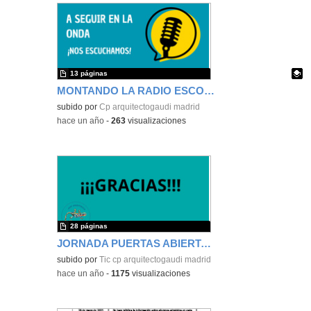
13 páginas
MONTANDO LA RADIO ESCOLAR CEIP ARQUITECTO GAUDÍ
Contenido educativo.
subido por
Cp arquitectogaudi madrid
-
hace un año
-
263
visualizaciones
28 páginas
JORNADA PUERTAS ABIERTAS 2025/26
subido por
Tic cp arquitectogaudi madrid
-
hace un año
-
1175
visualizaciones