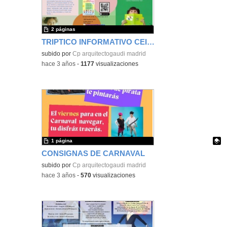
2 páginas
TRIPTICO INFORMATIVO CEIP ARQUITECTO GAUDÍ
subido por
Cp arquitectogaudi madrid
-
hace 3 años
-
1177
visualizaciones
1 página
CONSIGNAS DE CARNAVAL
Contenido educativo.
subido por
Cp arquitectogaudi madrid
-
hace 3 años
-
570
visualizaciones