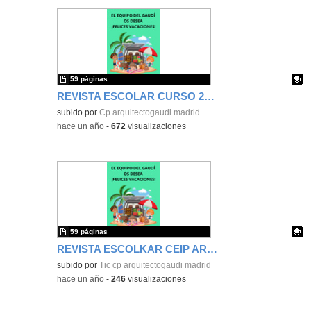
59 páginas
REVISTA ESCOLAR CURSO 2024-25
Contenido educativo.
subido por
Cp arquitectogaudi madrid
-
hace un año
-
672
visualizaciones
59 páginas
REVISTA ESCOLKAR CEIP ARQUITECTO GAUDI 2024/26
Contenido educativo.
subido por
Tic cp arquitectogaudi madrid
-
hace un año
-
246
visualizaciones