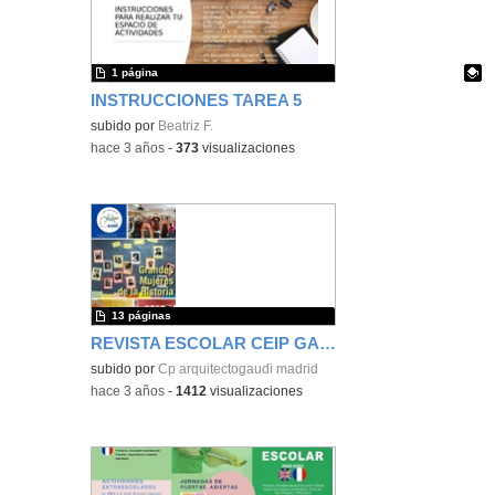
1 página
INSTRUCCIONES TAREA 5
Contenido educativo.
subido por
Beatriz F.
-
hace 3 años
-
373
visualizaciones
13 páginas
REVISTA ESCOLAR CEIP GAUDÍ 2019
subido por
Cp arquitectogaudi madrid
-
hace 3 años
-
1412
visualizaciones