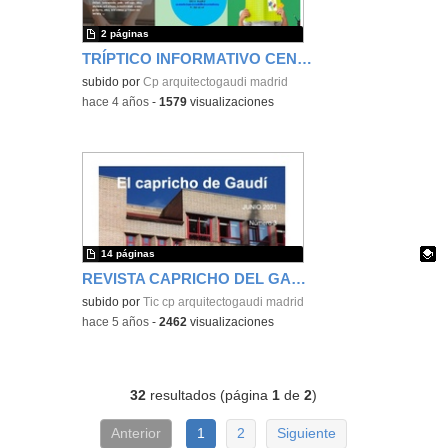
2 páginas
TRÍPTICO INFORMATIVO CENTRO
subido por
Cp arquitectogaudi madrid
-
hace 4 años
-
1579
visualizaciones
14 páginas
REVISTA CAPRICHO DEL GAUDÍ Nº 3
Contenido educativo.
subido por
Tic cp arquitectogaudi madrid
-
hace 5 años
-
2462
visualizaciones
32
resultados (página
1
de
2
)
Anterior
1
2
Siguiente