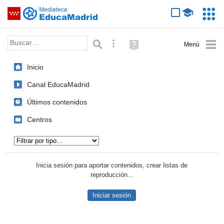
Mediateca de EducaMadrid
Saltar navegación
Servic
Educa
Palabra o frase:
Búsqueda avanzada
Ayuda
(en
ventana
Inicio
nueva)
Canal EducaMadrid
Últimos contenidos
Centros
Tipo de contenido:
Inicia sesión para aportar contenidos, crear listas de
reproducción...
Iniciar sesión