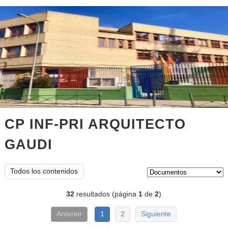
CP INF-PRI ARQUITECTO
GAUDI
documentos
Tipo de contenido:
Todos los contenidos
32
resultados (página
1
de
2
)
Anterior
1
2
Siguiente