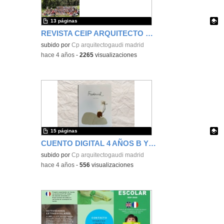
13 páginas
REVISTA CEIP ARQUITECTO GAUDÍ 2021/22
Contenido educativo.
subido por
Cp arquitectogaudi madrid
-
hace 4 años
-
2265
visualizaciones
15 páginas
CUENTO DIGITAL 4 AÑOS B Y 3º B
Contenido educativo.
subido por
Cp arquitectogaudi madrid
-
hace 4 años
-
556
visualizaciones