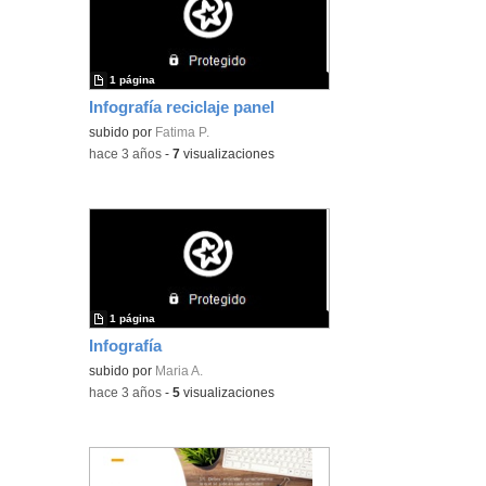
1 página
Infografía reciclaje panel
subido por
Fatima P.
-
hace 3 años
-
7
visualizaciones
1 página
Infografía
subido por
Maria A.
-
hace 3 años
-
5
visualizaciones