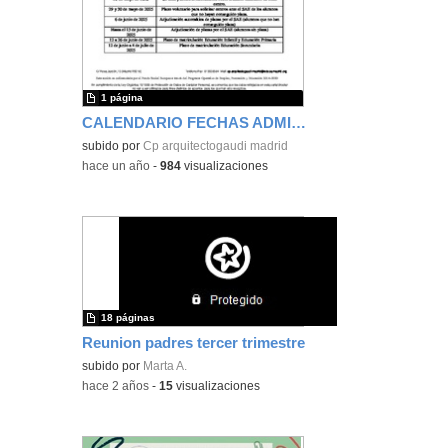
1 página
CALENDARIO FECHAS ADMISIÓN 2024/25
subido por
Cp arquitectogaudi madrid
-
hace un año
-
984
visualizaciones
18 páginas
Reunion padres tercer trimestre
subido por
Marta A.
-
hace 2 años
-
15
visualizaciones