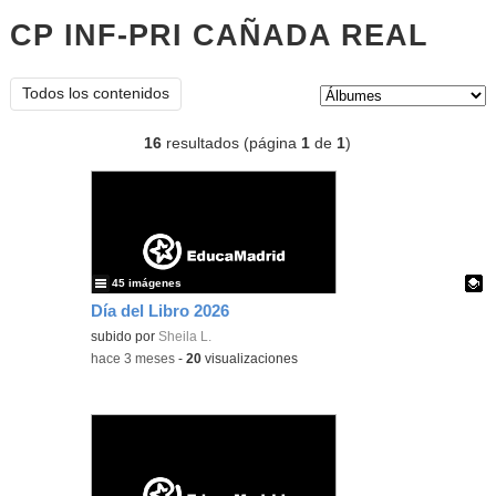
CP INF-PRI CAÑADA REAL
Álbu
Tipo de contenido:
Todos los contenidos
16
resultados (página
1
de
1
)
45 imágenes
Día del Libro 2026
Contenido educativo.
subido por
Sheila L.
-
hace 3 meses
-
20
visualizaciones