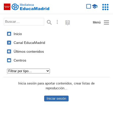
Mediateca de EducaMadrid
Saltar navegación
Servic
Educa
Palabra o frase:
Búsqueda avanzada
Ayuda
(en
ventana
Inicio
nueva)
Canal EducaMadrid
Últimos contenidos
Centros
Tipo de contenido:
Inicia sesión para aportar contenidos, crear listas de
reproducción...
Iniciar sesión