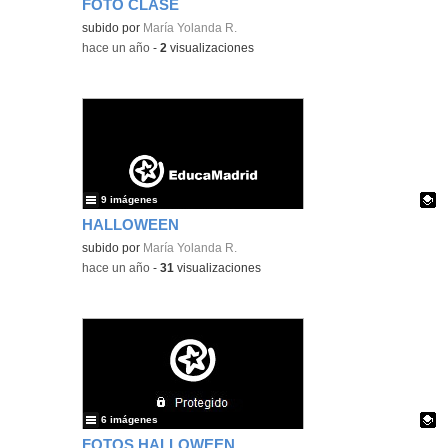
FOTO CLASE
subido por
María Yolanda R.
-
hace un año
-
2
visualizaciones
9 imágenes
HALLOWEEN
Contenido educativo.
subido por
María Yolanda R.
-
hace un año
-
31
visualizaciones
6 imágenes
FOTOS HALLOWEEN