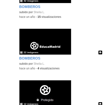
42 imágenes
BOMBEROS
subido por
Sheila L.
-
hace un año
-
15
visualizaciones
22 imágenes
BOMBEROS
Contenido educativo.
subido por
Sheila L.
-
hace un año
-
4
visualizaciones
12 imágenes