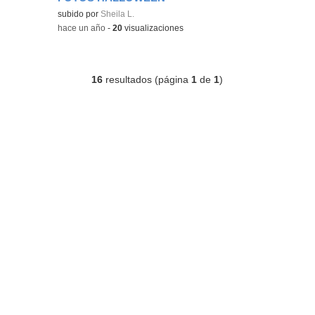
Contenido educativo.
subido por
Sheila L.
-
hace un año
-
20
visualizaciones
16
resultados (página
1
de
1
)