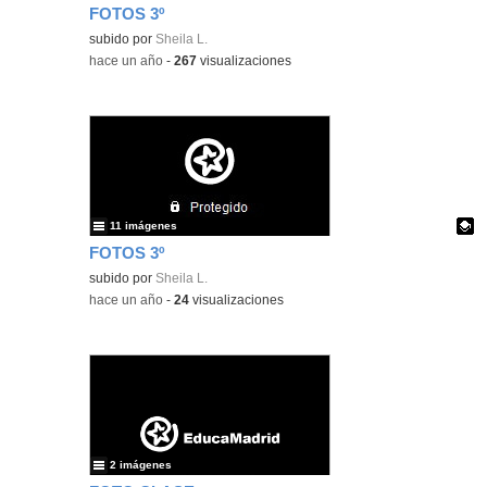
FOTOS 3º
Contenido educativo.
subido por
Sheila L.
-
hace un año
-
267
visualizaciones
11 imágenes
FOTOS 3º
Contenido educativo.
subido por
Sheila L.
-
hace un año
-
24
visualizaciones
2 imágenes