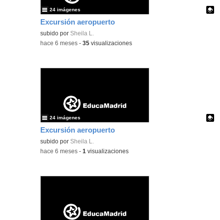
24 imágenes
Excursión aeropuerto
Contenido educativo.
subido por
Sheila L.
-
hace 6 meses
-
35
visualizaciones
24 imágenes
Excursión aeropuerto
Contenido educativo.
subido por
Sheila L.
-
hace 6 meses
-
1
visualizaciones