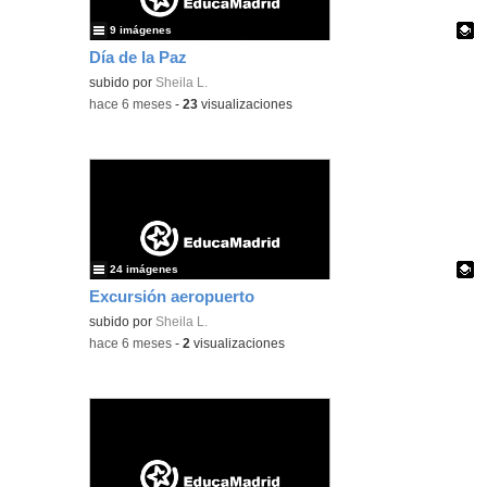
9 imágenes
Día de la Paz
Contenido educativo.
subido por
Sheila L.
-
hace 6 meses
-
23
visualizaciones
24 imágenes
Excursión aeropuerto
Contenido educativo.
subido por
Sheila L.
-
hace 6 meses
-
2
visualizaciones