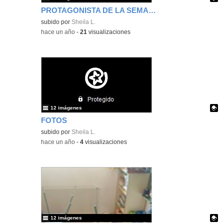
PROTAGONISTA DE LA SEMANA
Contenido educativo.
subido por
Sheila L.
-
hace un año
-
21
visualizaciones
12 imágenes
FOTOS
Contenido educativo.
subido por
Sheila L.
-
hace un año
-
4
visualizaciones
12 imágenes