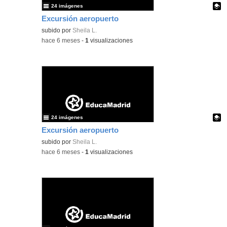
24 imágenes
Excursión aeropuerto
Contenido educativo.
subido por
Sheila L.
-
hace 6 meses
-
1
visualizaciones
24 imágenes
Excursión aeropuerto
Contenido educativo.
subido por
Sheila L.
-
hace 6 meses
-
1
visualizaciones