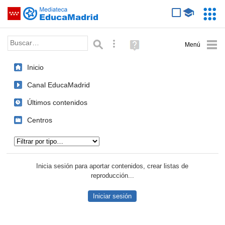
Mediateca de EducaMadrid
Saltar navegación
Servic
Educa
Palabra o frase:
Búsqueda avanzada
Ayuda
(en
ventana
Inicio
nueva)
Canal EducaMadrid
Últimos contenidos
Centros
Tipo de contenido:
Inicia sesión para aportar contenidos, crear listas de
reproducción...
Iniciar sesión