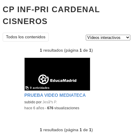
CP INF-PRI CARDENAL
CISNEROS
vídeos interactivos
Tipo de contenido:
Todos los contenidos
1
resultados (página
1
de
1
)
0 actividades
PRUEBA VIDEO MEDIATECA
subido por
Jesãºs P.
-
hace 6 años
-
676
visualizaciones
1
resultados (página
1
de
1
)