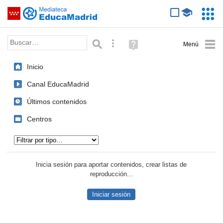
Mediateca de EducaMadrid
Saltar navegación
Servic
Educa
Palabra o frase:
Búsqueda avanzada
Ayuda
(en
ventana
Inicio
nueva)
Canal EducaMadrid
Últimos contenidos
Centros
Tipo de contenido:
Inicia sesión para aportar contenidos, crear listas de
reproducción...
Iniciar sesión