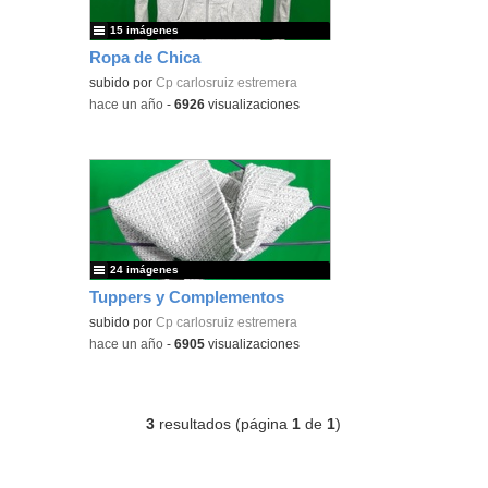
15 imágenes
Ropa de Chica
subido por
Cp carlosruiz estremera
-
hace un año
-
6926
visualizaciones
24 imágenes
Tuppers y Complementos
subido por
Cp carlosruiz estremera
-
hace un año
-
6905
visualizaciones
3
resultados (página
1
de
1
)