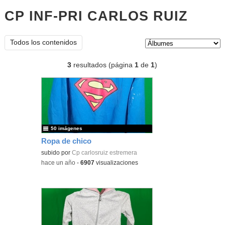
CP INF-PRI CARLOS RUIZ
Álbu
Tipo de contenido:
Todos los contenidos
3
resultados (página
1
de
1
)
50 imágenes
Ropa de chico
subido por
Cp carlosruiz estremera
-
hace un año
-
6907
visualizaciones