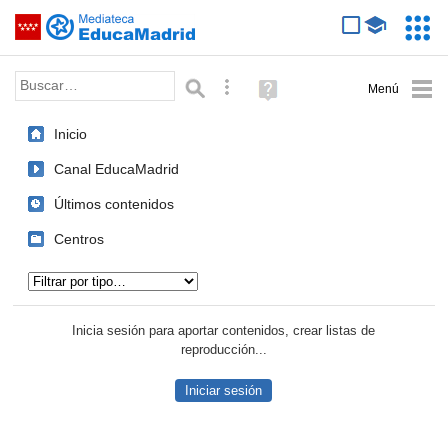
Mediateca de EducaMadrid
Saltar navegación
Servic
Educa
Palabra o frase:
Búsqueda avanzada
Ayuda
(en
ventana
Inicio
nueva)
Canal EducaMadrid
Últimos contenidos
Centros
Tipo de contenido:
Inicia sesión para aportar contenidos, crear listas de
reproducción...
Iniciar sesión