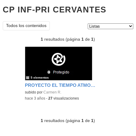
CP INF-PRI CERVANTES
listas
Tipo de contenido:
Todos los contenidos
1
resultados (página
1
de
1
)
5 elementos
PROYECTO EL TIEMPO ATMOSFÉRICO
subido por
Carmen R.
-
hace 3 años
-
27
visualizaciones
1
resultados (página
1
de
1
)