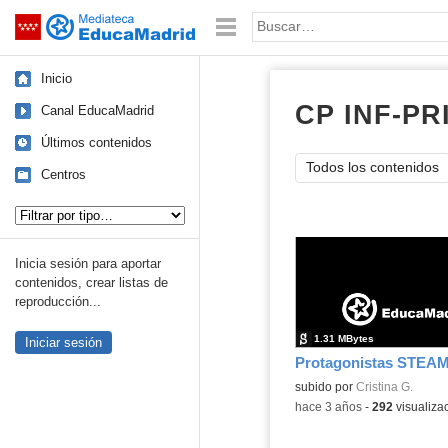
Mediateca de EducaMadrid
Saltar navegación
Palabra o frase:
Inicio
CP INF-PR
Canal EducaMadrid
Últimos contenidos
Todos los contenidos
Centros
Tipo de contenido:
Inicia sesión para aportar
contenidos, crear listas de
reproducción...
1.31 MBytes
Iniciar sesión
Protagonistas STEA
Contenido educativo.
subido por
Cristina G.
-
hace 3 años
-
292
visualiza