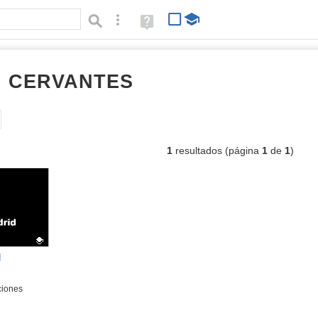
Búsqueda avanzada
Ayuda
(en
ventana
nueva)
I CERVANTES
scratch
Tipo de contenido:
1
resultados (página
1
de
1
)
M
ciones