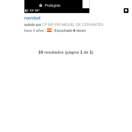
03′ 58″
navidad
Contenido educativo.
subido por
CP INF-PRI MIGUEL DE CERVANTES
-
hace 5 años
-
Idioma:
-
Escuchado
6
veces
10
resultados (página
1
de
1
)