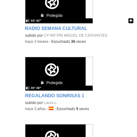
04′ 42″
RADIO SEMANA CULTURAL
Contenido educativo.
subido por
CP INF-PRI MIGUEL DE CERVANTES
-
hace 3 meses
-
Escuchado
36
veces
00′ 38″
REGALANDO SONRISAS 1
subido por
Laura L.
-
hace 3 años
-
Idioma:
-
Escuchado
5
veces