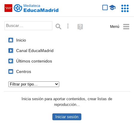
Mediateca de EducaMadrid
Saltar navegación
Servic
Educa
Palabra o frase:
Búsqueda avanzada
Ayuda
(en
ventana
Inicio
nueva)
Canal EducaMadrid
Últimos contenidos
Centros
Tipo de contenido:
Inicia sesión para aportar contenidos, crear listas de
reproducción...
Iniciar sesión