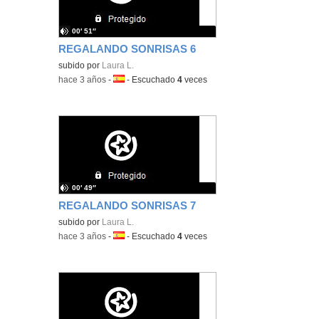
00′ 51″
REGALANDO SONRISAS 6
subido por
Laura L.
-
hace 3 años
-
Idioma:
-
Escuchado
4
veces
00′ 49″
REGALANDO SONRISAS 7
subido por
Laura L.
-
hace 3 años
-
Idioma:
-
Escuchado
4
veces