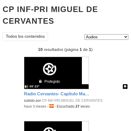
CP INF-PRI MIGUEL DE
CERVANTES
audios
Tipo de contenido:
Todos los contenidos
10
resultados (página
1
de
1
)
09′ 23″
Radio Cervantes- Capítulo Madrid
Contenido educativo.
subido por
CP INF-PRI MIGUEL DE CERVANTES
-
hace 3 meses
-
Idioma:
-
Escuchado
27
veces