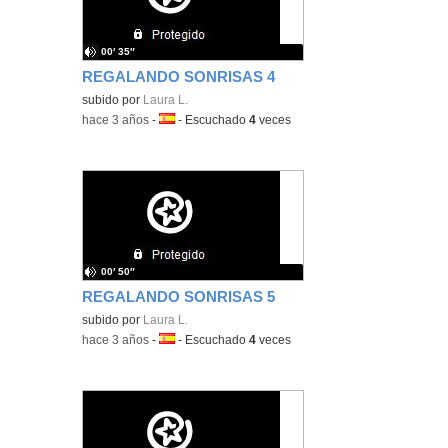
00′ 35″
REGALANDO SONRISAS 4
subido por
Laura L.
-
hace 3 años
-
Idioma:
-
Escuchado
4
veces
00′ 50″
REGALANDO SONRISAS 5
subido por
Laura L.
-
hace 3 años
-
Idioma:
-
Escuchado
4
veces