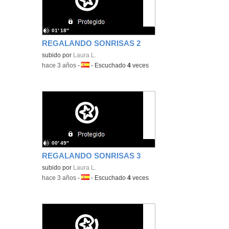
01′ 18″
REGALANDO SONRISAS 2
subido por
Laura L.
-
hace 3 años
-
Idioma:
-
Escuchado
4
veces
00′ 49″
REGALANDO SONRISAS 3
subido por
Laura L.
-
hace 3 años
-
Idioma:
-
Escuchado
4
veces