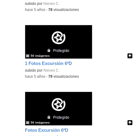
Contenido educativo.
subido por
Nieves C.
-
hace 5 años
-
78
visualizaciones
50 imágenes
1 Fotos Excursión 6ºD
Contenido educativo.
subido por
Nieves C.
-
hace 5 años
-
79
visualizaciones
50 imágenes
Fotos Excursión 6ºD