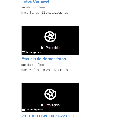
Fotos Carnaval
subido por
Elena L.
-
hace 4 años
-
91
visualizaciones
5 imágenes
Escuela de Héroes fotos
subido por
Elena L.
-
hace 5 años
-
86
visualizaciones
27 imágenes
2ºB HALLOWEEN 21-22 CDJ