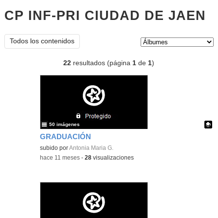
CP INF-PRI CIUDAD DE JAEN
Á
Tipo de contenido:
Todos los contenidos
22
resultados (página
1
de
1
)
50 imágenes
GRADUACIÓN
Contenido educativo.
subido por
Antonia Maria G.
-
hace 11 meses
-
28
visualizaciones