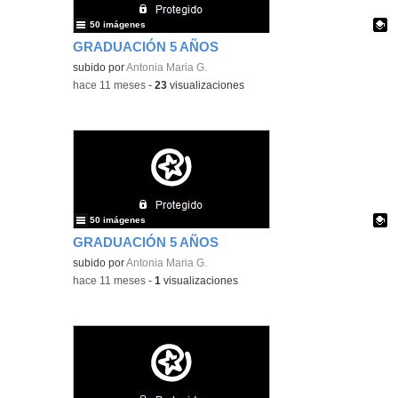
50 imágenes
GRADUACIÓN 5 AÑOS
Contenido educativo.
subido por
Antonia Maria G.
-
hace 11 meses
-
23
visualizaciones
50 imágenes
GRADUACIÓN 5 AÑOS
Contenido educativo.
subido por
Antonia Maria G.
-
hace 11 meses
-
1
visualizaciones