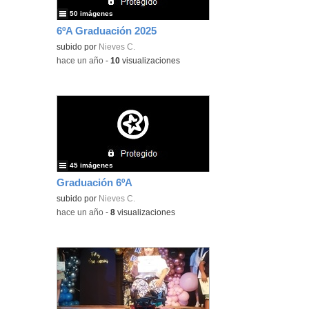
50 imágenes
6ºA Graduación 2025
subido por
Nieves C.
-
hace un año
-
10
visualizaciones
45 imágenes
Graduación 6ºA
subido por
Nieves C.
-
hace un año
-
8
visualizaciones