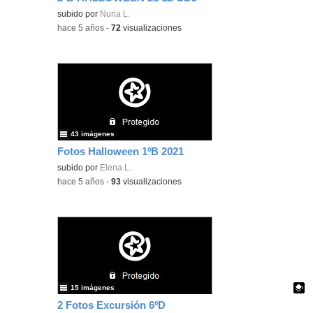
subido por
Nuria L.
-
hace 5 años
-
72
visualizaciones
43 imágenes
Fotos Halloween 1ºB 2021
subido por
Elena L.
-
hace 5 años
-
93
visualizaciones
15 imágenes
2 Fotos Excursión 6ºD