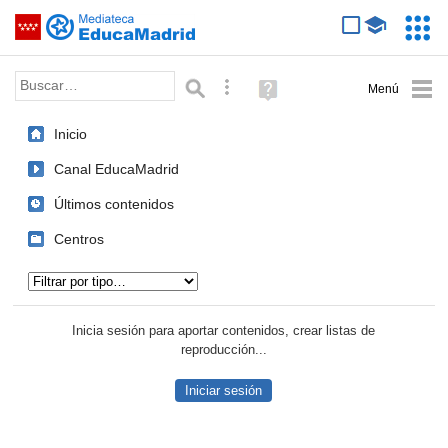
Mediateca de EducaMadrid
Saltar navegación
Servic
Educa
Palabra o frase:
Búsqueda avanzada
Ayuda
(en
ventana
Inicio
nueva)
Canal EducaMadrid
Últimos contenidos
Centros
Tipo de contenido:
Inicia sesión para aportar contenidos, crear listas de
reproducción...
Iniciar sesión