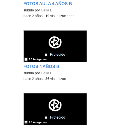
FOTOS AULA 4 AÑOS B
subido por
Celia D.
-
hace 2 años
-
19
visualizaciones
10 imágenes
FOTOS 4 AÑOS B
subido por
Celia D.
-
hace 2 años
-
36
visualizaciones
10 imágenes