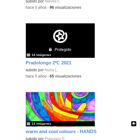
Contenido educativo.
subido por
Nieves C.
-
hace 5 años
-
96
visualizaciones
14 imágenes
Pradolongo 2ºC 2021
subido por
Nuria L.
-
hace 5 años
-
65
visualizaciones
14 imágenes
warm and cool colours - HANDS
Contenido educativo.
subido por
Francisco E.