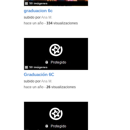
50 imágenes
graduacion 6c
subido por
Ana M.
-
hace un año
-
334
visualizaciones
50 imágenes
Graduación 6C
subido por
Ana M.
-
hace un año
-
26
visualizaciones