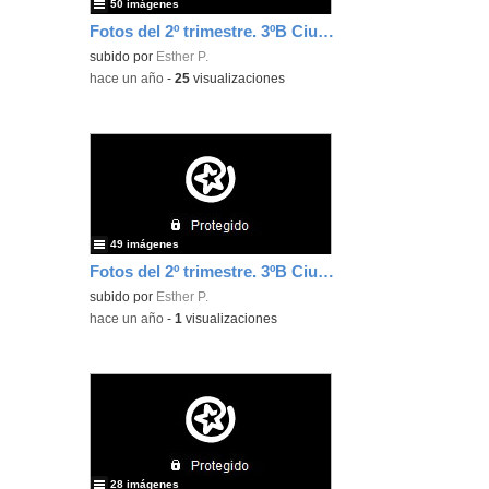
50 imágenes
Fotos del 2º trimestre. 3ºB Ciudad de Jaén.
subido por
Esther P.
-
hace un año
-
25
visualizaciones
49 imágenes
Fotos del 2º trimestre. 3ºB Ciudad de Jaén.
subido por
Esther P.
-
hace un año
-
1
visualizaciones
28 imágenes