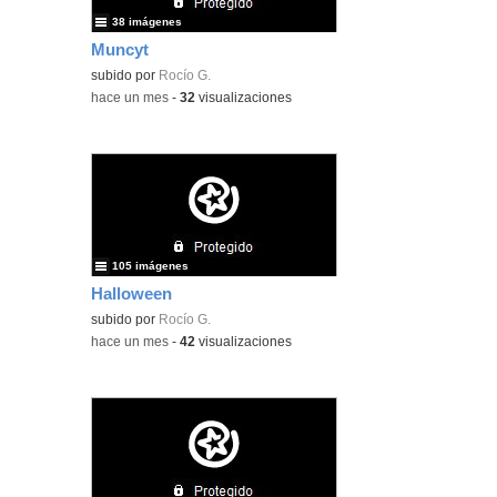
38 imágenes
Muncyt
subido por
Rocío G.
-
hace un mes
-
32
visualizaciones
105 imágenes
Halloween
subido por
Rocío G.
-
hace un mes
-
42
visualizaciones