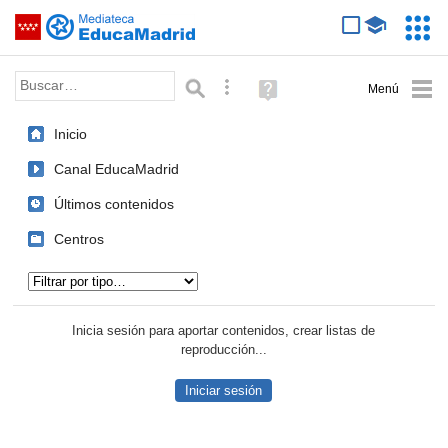
Mediateca de EducaMadrid
Saltar navegación
Servic
Educa
Palabra o frase:
Búsqueda avanzada
Ayuda
(en
ventana
Inicio
nueva)
Canal EducaMadrid
Últimos contenidos
Centros
Tipo de contenido:
Inicia sesión para aportar contenidos, crear listas de
reproducción...
Iniciar sesión