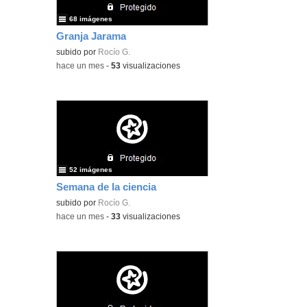
68 imágenes
Granja Jarama
subido por
Rocío G.
-
hace un mes
-
53
visualizaciones
52 imágenes
Semana de la ciencia
subido por
Rocío G.
-
hace un mes
-
33
visualizaciones