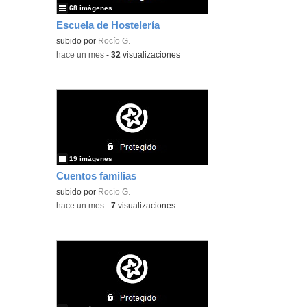
68 imágenes
Escuela de Hostelería
subido por
Rocío G.
-
hace un mes
-
32
visualizaciones
19 imágenes
Cuentos familias
subido por
Rocío G.
-
hace un mes
-
7
visualizaciones