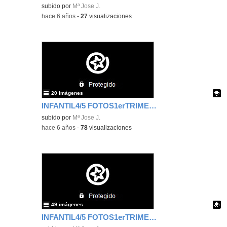
Contenido educativo.
subido por
Mª Jose J.
-
hace 6 años
-
27
visualizaciones
20 imágenes
INFANTIL4/5 FOTOS1erTRIMESTRE HUERTO II
Contenido educativo.
subido por
Mª Jose J.
-
hace 6 años
-
78
visualizaciones
49 imágenes
INFANTIL4/5 FOTOS1erTRIMESTRE HUERTO I