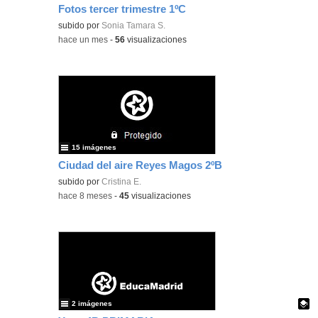
Fotos tercer trimestre 1ºC
Contenido educativo.
subido por
Sonia Tamara S.
-
hace un mes
-
56
visualizaciones
15 imágenes
Ciudad del aire Reyes Magos 2ºB
subido por
Cristina E.
-
hace 8 meses
-
45
visualizaciones
2 imágenes