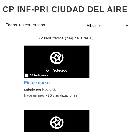
CP INF-PRI CIUDAD DEL AIRE
Á
Tipo de contenido:
Todos los contenidos
22
resultados (página
1
de
1
)
66 imágenes
Fin de curso
subido por
Rocío G.
-
hace un mes
-
75
visualizaciones