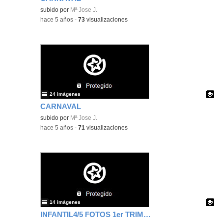
Contenido educativo.
subido por
Mª Jose J.
-
hace 5 años
-
73
visualizaciones
24 imágenes
CARNAVAL
Contenido educativo.
subido por
Mª Jose J.
-
hace 5 años
-
71
visualizaciones
14 imágenes
INFANTIL4/5 FOTOS 1er TRIMESTRE III