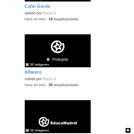
Caño Gordo
subido por
Rocío G.
-
hace un mes
-
19
visualizaciones
52 imágenes
Alfarero
subido por
Rocío G.
-
hace un mes
-
30
visualizaciones
22 imágenes