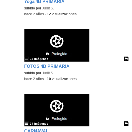
Yoga 4B PRIMARIA
Contenido educativo.
subido por
Judit S.
-
hace 2 años
-
12
visualizaciones
33 imágenes
FOTOS 4B PRIMARIA
Contenido educativo.
subido por
Judit S.
-
hace 2 años
-
10
visualizaciones
24 imágenes
CARNAVAL