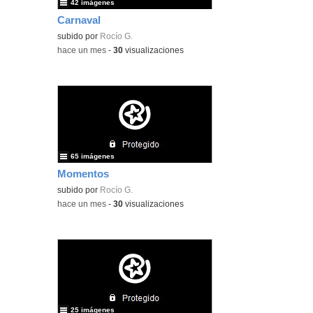
42 imágenes
Carnaval
subido por
Rocío G.
-
hace un mes
-
30
visualizaciones
65 imágenes
Momentos
subido por
Rocío G.
-
hace un mes
-
30
visualizaciones
25 imágenes