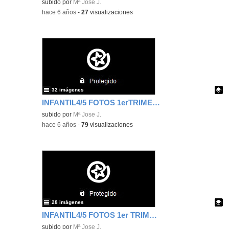
Contenido educativo.
subido por
Mª Jose J.
-
hace 6 años
-
27
visualizaciones
32 imágenes
INFANTIL4/5 FOTOS 1erTRIMESTRE II
Contenido educativo.
subido por
Mª Jose J.
-
hace 6 años
-
79
visualizaciones
28 imágenes
INFANTIL4/5 FOTOS 1er TRIMESTRE I
Contenido educativo.
subido por
Mª Jose J.