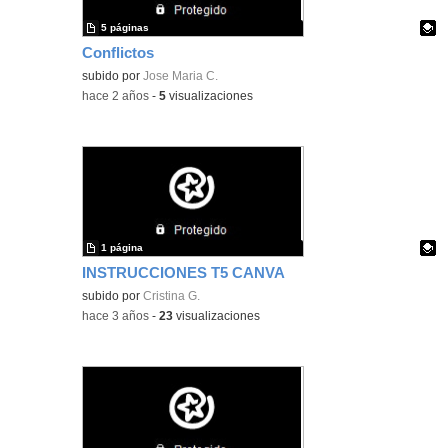
5 páginas
Conflictos
Contenido educativo.
subido por
Jose Maria C.
-
hace 2 años
-
5
visualizaciones
1 página
INSTRUCCIONES T5 CANVA
Contenido educativo.
subido por
Cristina G.
-
hace 3 años
-
23
visualizaciones