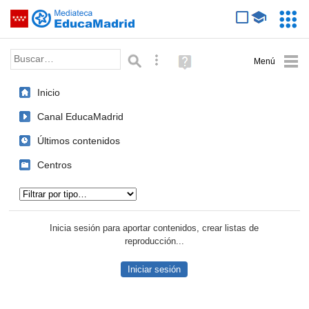
Mediateca de EducaMadrid
Saltar navegación
Servic
Educa
Palabra o frase:
Búsqueda avanzada
Ayuda
(en
ventana
Inicio
nueva)
Canal EducaMadrid
Últimos contenidos
Centros
Tipo de contenido:
Inicia sesión para aportar contenidos, crear listas de
reproducción...
Iniciar sesión