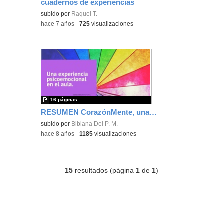
cuadernos de experiencias
subido por
Raquel T.
-
hace 7 años
-
725
visualizaciones
16 páginas
RESUMEN CorazónMente, una experiencia psicoemocional en el aula
subido por
Bibiana Del P. M.
-
hace 8 años
-
1185
visualizaciones
15
resultados (página
1
de
1
)