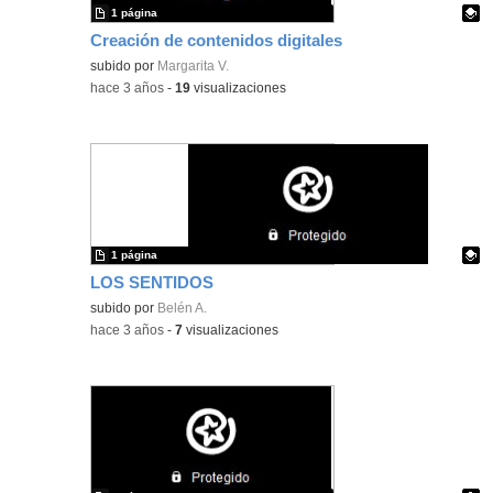
1 página
Creación de contenidos digitales
Contenido educativo.
subido por
Margarita V.
-
hace 3 años
-
19
visualizaciones
1 página
LOS SENTIDOS
Contenido educativo.
subido por
Belén A.
-
hace 3 años
-
7
visualizaciones