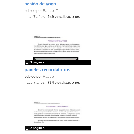
sesión de yoga
subido por
Raquel T.
-
hace 7 años
-
649
visualizaciones
3 páginas
paneles recordatorios.
subido por
Raquel T.
-
hace 7 años
-
734
visualizaciones
2 páginas