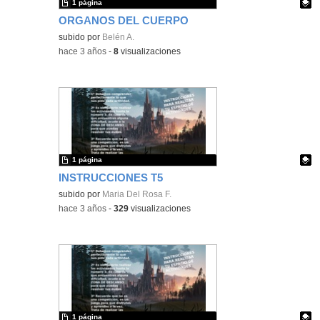
1 página
ORGANOS DEL CUERPO
Contenido educativo.
subido por
Belén A.
-
hace 3 años
-
8
visualizaciones
1 página
INSTRUCCIONES T5
Contenido educativo.
subido por
Maria Del Rosa F.
-
hace 3 años
-
329
visualizaciones
1 página