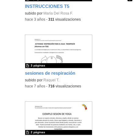
INSTRUCCIONES T5
Contenido educativo.
subido por
Maria Del Rosa F.
-
hace 3 años
-
311
visualizaciones
3 páginas
sesiones de respiración
subido por
Raquel T.
-
hace 7 años
-
716
visualizaciones
2 páginas