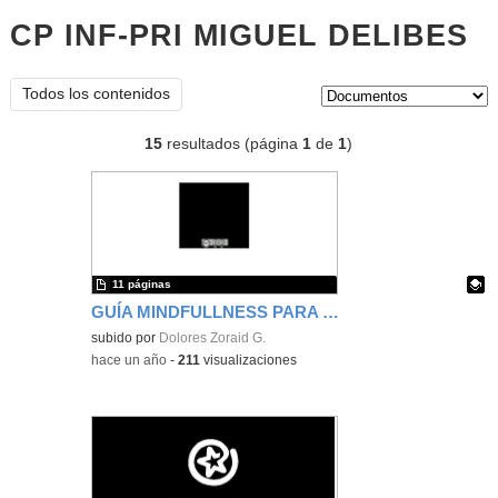
CP INF-PRI MIGUEL DELIBES
d
Tipo de contenido:
Todos los contenidos
15
resultados (página
1
de
1
)
11 páginas
GUÍA MINDFULLNESS PARA PROFESORES
Contenido educativo.
subido por
Dolores Zoraid G.
-
hace un año
-
211
visualizaciones