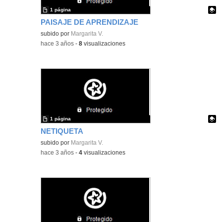
1 página
PAISAJE DE APRENDIZAJE
Contenido educativo.
subido por
Margarita V.
-
hace 3 años
-
8
visualizaciones
1 página
NETIQUETA
Contenido educativo.
subido por
Margarita V.
-
hace 3 años
-
4
visualizaciones