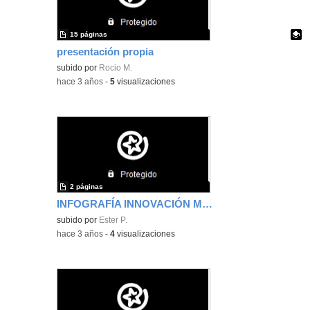
15 páginas
presentación propia
Contenido educativo.
subido por
Rocio M.
-
hace 3 años
-
5
visualizaciones
2 páginas
INFOGRAFÍA INNOVACIÓN METODOLÓGICA
subido por
Ester P.
-
hace 3 años
-
4
visualizaciones