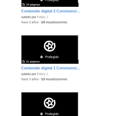
10 páginas
Contenido digital 2 Convivencia Pablo Jiménez Mayor
subido por
Pablo J.
-
hace 3 años
-
14
visualizaciones
11 páginas
Contenido digital 1 Convivencia Pablo Jiménez Mayor
subido por
Pablo J.
-
hace 3 años
-
13
visualizaciones