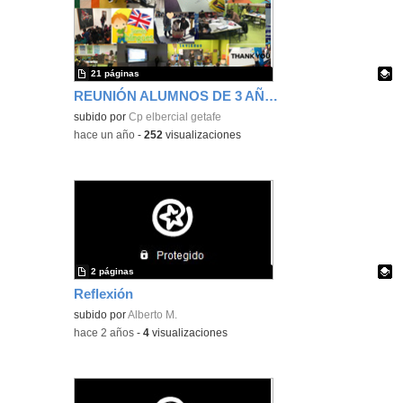
21 páginas
REUNIÓN ALUMNOS DE 3 AÑOS CURSO 2024-25
Contenido educativo.
subido por
Cp elbercial getafe
-
hace un año
-
252
visualizaciones
2 páginas
Reflexión
Contenido educativo.
subido por
Alberto M.
-
hace 2 años
-
4
visualizaciones