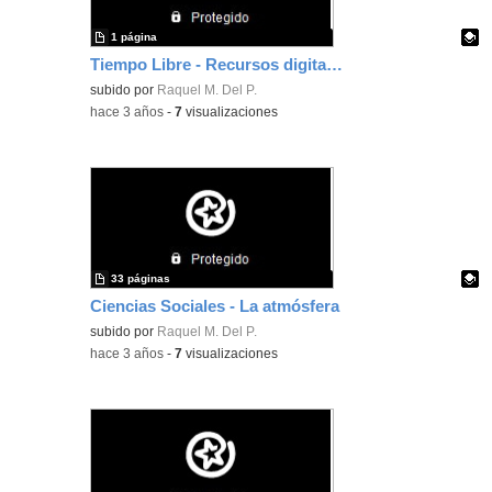
1 página
Tiempo Libre - Recursos digitales
Contenido educativo.
subido por
Raquel M. Del P.
-
hace 3 años
-
7
visualizaciones
33 páginas
Ciencias Sociales - La atmósfera
Contenido educativo.
subido por
Raquel M. Del P.
-
hace 3 años
-
7
visualizaciones