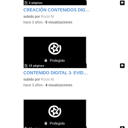
2 páginas
CREACIÓN CONTENIDOS DIGITALES- EVIDENCIA
Contenido educativo.
subido por
Rocio M.
-
hace 3 años
-
5
visualizaciones
15 páginas
CONTENIDO DIGITAL 3- EVIDENCIA
Contenido educativo.
subido por
Rocio M.
-
hace 3 años
-
4
visualizaciones