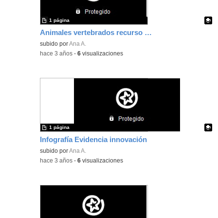
1 página
Animales vertebrados recurso TEA
Contenido educativo.
subido por
Ana A.
-
hace 3 años
-
6
visualizaciones
1 página
Infografía Evidencia innovación
Contenido educativo.
subido por
Ana A.
-
hace 3 años
-
6
visualizaciones