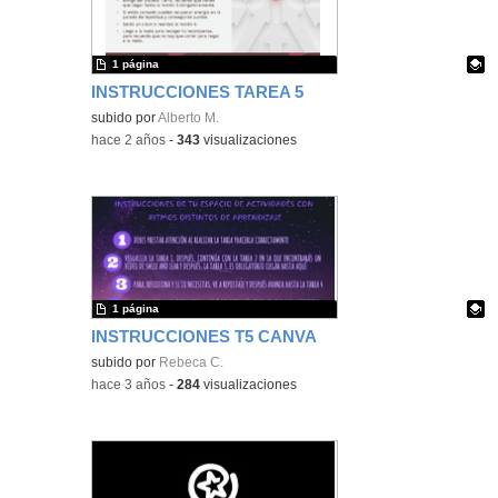
1 página
INSTRUCCIONES TAREA 5
Contenido educativo.
subido por
Alberto M.
-
hace 2 años
-
343
visualizaciones
1 página
INSTRUCCIONES T5 CANVA
Contenido educativo.
subido por
Rebeca C.
-
hace 3 años
-
284
visualizaciones