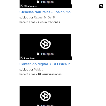
39 páginas
Ciencias Naturales - Los animales
Contenido educativo.
subido por
Raquel M. Del P.
-
hace 3 años
-
7
visualizaciones
7 páginas
Contenido digital 3 Ed Física Pablo Jiménez Mayor
subido por
Pablo J.
-
hace 3 años
-
10
visualizaciones