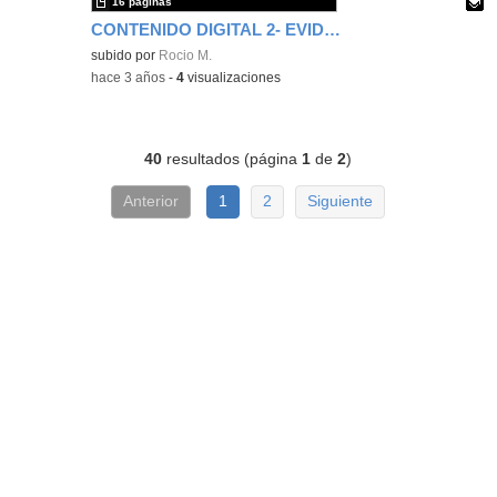
16 páginas
CONTENIDO DIGITAL 2- EVIDENCIA
Contenido educativo.
subido por
Rocio M.
-
hace 3 años
-
4
visualizaciones
40
resultados (página
1
de
2
)
Anterior
1
2
Siguiente