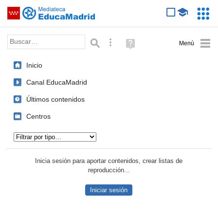
Mediateca de EducaMadrid
Saltar navegación
Servic
Educa
Palabra o frase:
Búsqueda avanzada
Ayuda
(en
ventana
Inicio
nueva)
Canal EducaMadrid
Últimos contenidos
Centros
Tipo de contenido:
Inicia sesión para aportar contenidos, crear listas de
reproducción...
Iniciar sesión