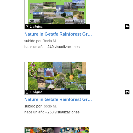
1 página
Nature in Getafe Rainforest Group 4
Contenido educativo.
subido por
Rocio M.
-
hace un año
-
249
visualizaciones
1 página
Nature in Getafe Rainforest Group 1
Contenido educativo.
subido por
Rocio M.
-
hace un año
-
253
visualizaciones