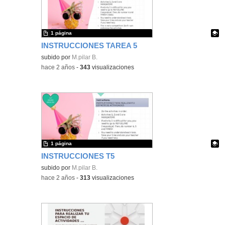
1 página
INSTRUCCIONES TAREA 5
Contenido educativo.
subido por
M.pilar B.
-
hace 2 años
-
343
visualizaciones
1 página
INSTRUCCIONES T5
Contenido educativo.
subido por
M.pilar B.
-
hace 2 años
-
313
visualizaciones