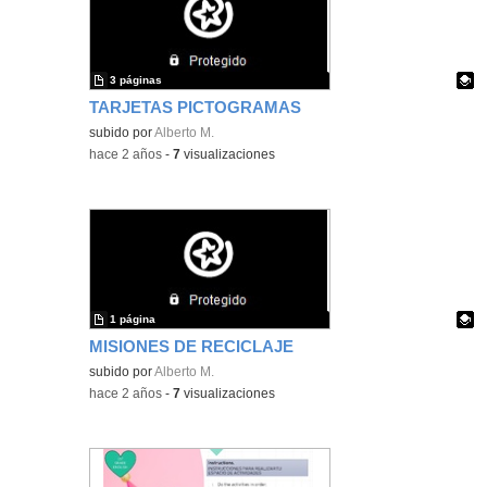
3 páginas
TARJETAS PICTOGRAMAS
Contenido educativo.
subido por
Alberto M.
-
hace 2 años
-
7
visualizaciones
1 página
MISIONES DE RECICLAJE
Contenido educativo.
subido por
Alberto M.
-
hace 2 años
-
7
visualizaciones