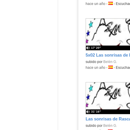
-
hace un año
-
Idioma:
-
Escuch
17′ 20″
5x02 Las sonrisas de 
Contenido educativo.
subido por
Belén G.
-
hace un año
-
Idioma:
-
Escuch
31′ 16″
Las sonrisas de Rasca
Contenido educativo.
subido por
Belén G.