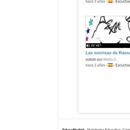
-
hace 2 años
-
Idioma:
-
Escucha
21′ 41″
Contenido educativo.
subido por
Belén G.
-
hace 2 años
-
Idioma:
-
Escucha