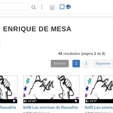
Búsqueda avanzada
Ayuda
(en
ventana
nueva)
I ENRIQUE DE MESA
audios
Tipo de contenido:
42
resultados (página
1
de
2
)
Anterior
1
2
Siguiente
13′ 43″
13′ 0″
Rascafría
6x06 Las sonrisas de Rascafría
6x05 Las sonris