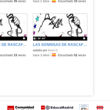
a:
scuchado
35
veces
-
hace 2 años
-
Idioma:
-
Escuchado
33
veces
36′ 45″
LAS SONRISAS DE RASCAFRÍA 03x08
LAS SONRISAS DE RASCAFRÍA 03x07
.
Contenido educativo.
subido por
Irene G.
a:
scuchado
33
veces
-
hace 3 años
-
Idioma:
-
Escuchado
52
veces