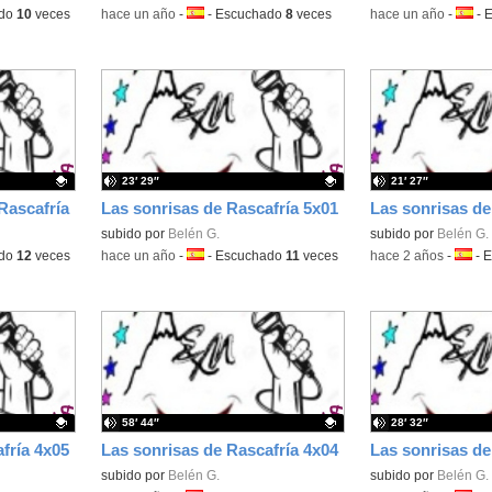
ado
10
veces
-
hace un año
-
Idioma:
-
Escuchado
8
veces
-
hace un año
-
Idiom
-
E
23′ 29″
21′ 27″
Rascafría
Las sonrisas de Rascafría 5x01
Las sonrisas de
Contenido educativo.
subido por
Belén G.
Contenido educativo
subido por
Belén G.
ado
12
veces
-
hace un año
-
Idioma:
-
Escuchado
11
veces
-
hace 2 años
-
Idiom
-
E
58′ 44″
28′ 32″
fría 4x05
Las sonrisas de Rascafría 4x04
Las sonrisas de
Contenido educativo.
subido por
Belén G.
Contenido educativo
subido por
Belén G.