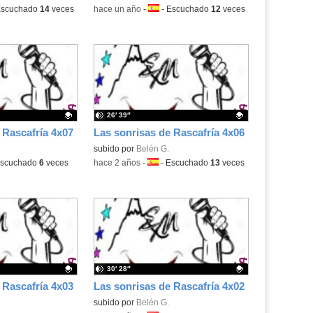
a:
scuchado
14
veces
-
hace un año
-
Idioma:
-
Escuchado
12
veces
26′ 39″
 Rascafría 4x07
Las sonrisas de Rascafría 4x06
.
Contenido educativo.
subido por
Belén G.
a:
scuchado
6
veces
-
hace 2 años
-
Idioma:
-
Escuchado
13
veces
30′ 28″
 Rascafría 4x03
Las sonrisas de Rascafría 4x02
.
Contenido educativo.
subido por
Belén G.