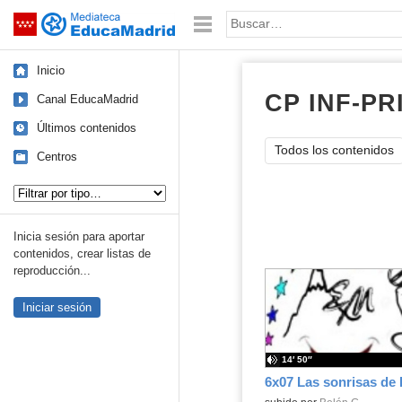
Mediateca de EducaMadrid
Saltar navegación
Palabra o frase:
Inicio
CP INF-PR
Canal EducaMadrid
Últimos contenidos
Todos los contenidos
Centros
Tipo de contenido:
Inicia sesión para aportar
contenidos, crear listas de
reproducción...
Iniciar sesión
14′ 50″
6x07 Las sonrisas de 