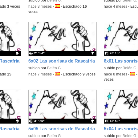
Contenido educativo.
subido por
Belén G.
Contenido educativo
subido por
Belén G.
hado
3
veces
-
hace 3 meses
-
Idioma:
-
Escuchado
16
-
hace 4 meses
-
Esc
veces
21′ 54″
20′ 15″
Rascafría
6x02 Las sonrisas de Rascafría
6x01 Las sonris
Contenido educativo.
subido por
Belén G.
Contenido educativo
subido por
Belén G.
hado
15
-
hace 7 meses
-
Idioma:
-
Escuchado
9
veces
-
hace 8 meses
-
Idio
veces
31′ 25″
13′ 50″
Rascafría
5x05 Las sonrisas de Rascafría
5x04 Las sonris
Contenido educativo.
subido por
Belén G.
Contenido educativo
subido por
Belén G.