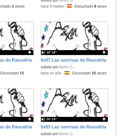
.
Contenido educativo.
subido por
Belén G.
uchado
2
veces
-
hace 5 meses
-
Idioma:
-
Escuchado
8
veces
18′ 18″
as de Rascafría
5x07 Las sonrisas de Rascafría
.
Contenido educativo.
subido por
Belén G.
ma:
-
Escuchado
15
-
hace un año
-
Idioma:
-
Escuchado
10
veces
20′ 14″
as de Rascafría
5x03 Las sonrisas de Rascafría
.
Contenido educativo.
subido por
Belén G.