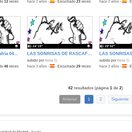
do
12
veces
-
hace 2 años
-
Idioma:
-
Escuchado
23
veces
-
hace 2 años
-
Idiom
-
E
24′ 19″
29′ 52″
Las sonrisas de Rascafría 04x01
LAS SONRISAS DE RASCAFRIA 03x09
Contenido educativo.
subido por
Irene G.
Contenido educativo
subido por
Irene G.
do
46
veces
-
hace 3 años
-
Idioma:
-
Escuchado
29
veces
-
hace 3 años
-
Idiom
-
E
42
resultados (página
1
de
2
)
Anterior
1
2
Siguiente