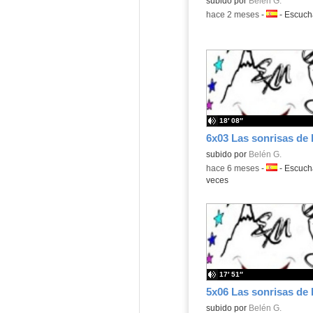
Contenido educativo.
subido por
Belén G.
-
hace 2 meses
-
Idioma:
-
Escuc
18′ 08″
6x03 Las sonrisas de 
Contenido educativo.
subido por
Belén G.
-
hace 6 meses
-
Idioma:
-
Escuc
veces
17′ 51″
5x06 Las sonrisas de 
Contenido educativo.
subido por
Belén G.