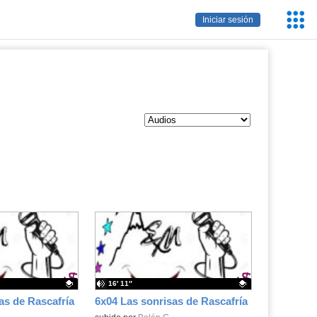
Servic
Iniciar sesión
Educa
16′ 11″
as de Rascafría
6x04 Las sonrisas de Rascafría