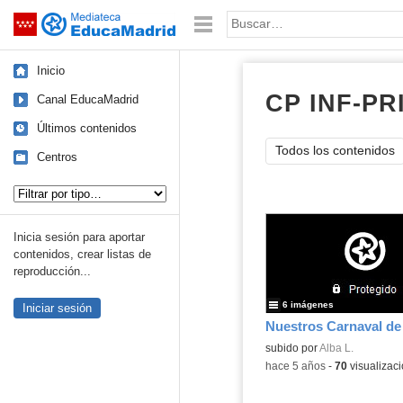
Mediateca de EducaMadrid
Saltar navegación
Palabra o frase:
Inicio
CP INF-PRI
Canal EducaMadrid
Últimos contenidos
Todos los contenidos
Centros
Tipo de contenido:
Inicia sesión para aportar
contenidos, crear listas de
reproducción...
6 imágenes
Iniciar sesión
subido por
Alba L.
-
hace 5 años
-
70
visualizac