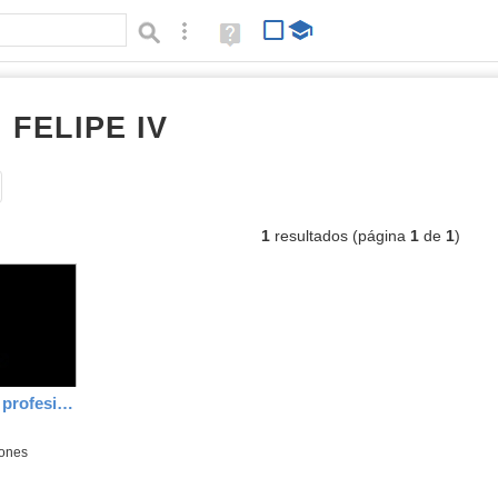
Búsqueda avanzada
Ayuda
(en
ventana
nueva)
 FELIPE IV
Álbumes
Tipo de contenido:
1
resultados (página
1
de
1
)
Nuestros Carnaval de profesiones
iones