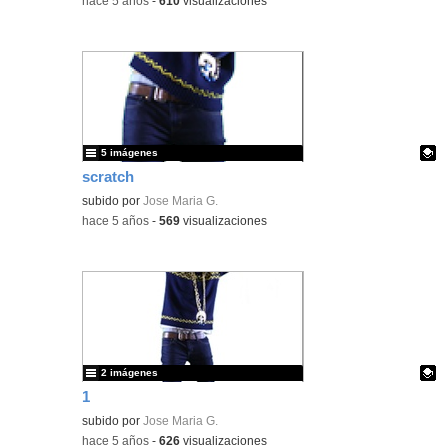
-
hace 5 años
-
610
visualizaciones
5 imágenes
scratch
Contenido educativo.
subido por
Jose Maria G.
-
hace 5 años
-
569
visualizaciones
2 imágenes
1
Contenido educativo.
subido por
Jose Maria G.
-
hace 5 años
-
626
visualizaciones