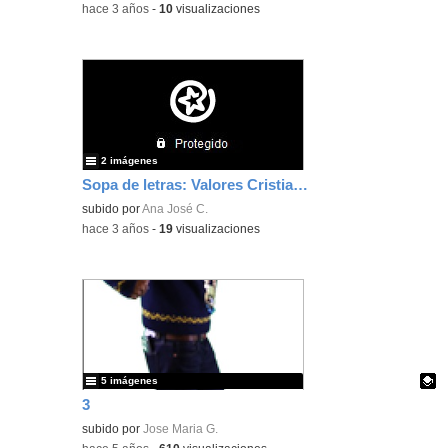
-
hace 3 años
-
10
visualizaciones
2 imágenes
Sopa de letras: Valores Cristianos
subido por
Ana José C.
-
hace 3 años
-
19
visualizaciones
5 imágenes
3
Contenido educativo.
subido por
Jose Maria G.