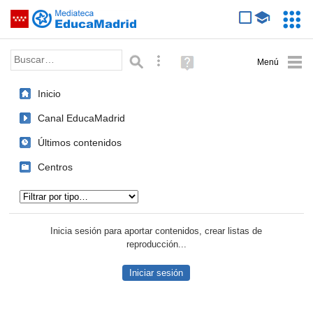
Mediateca de EducaMadrid
Saltar navegación
Servic
Educa
Palabra o frase:
Búsqueda avanzada
Ayuda
(en
ventana
Inicio
nueva)
Canal EducaMadrid
Últimos contenidos
Centros
Tipo de contenido:
Inicia sesión para aportar contenidos, crear listas de
reproducción...
Iniciar sesión