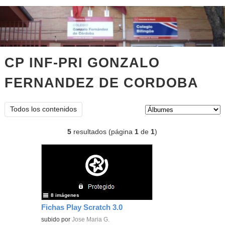
CP INF-PRI GONZALO
FERNANDEZ DE CORDOBA
Álb
Tipo de contenido:
Todos los contenidos
5
resultados (página
1
de
1
)
8 imágenes
Fichas Play Scratch 3.0
subido por
Jose Maria G.