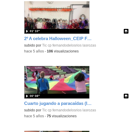
01′ 10″
2º A celebra Halloween_CEIP FDLR_Las Rozas
Contenido educativo.
subido por
Tic cp fernandodelosrios lasrozas
-
hace 5 años
-
106
visualizaciones
00′ 08″
Cuarto jugando a paracaídas (II)_CEIP FDLR_Las Rozas
Contenido educativo.
subido por
Tic cp fernandodelosrios lasrozas
-
hace 5 años
-
75
visualizaciones