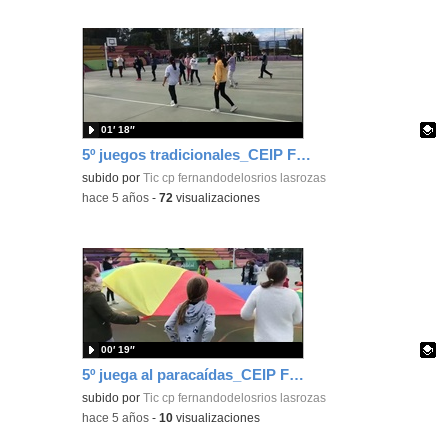
01′ 18″
5º juegos tradicionales_CEIP FDLR_Las Rozas
Contenido educativo.
subido por
Tic cp fernandodelosrios lasrozas
-
hace 5 años
-
72
visualizaciones
00′ 19″
5º juega al paracaídas_CEIP FDLR_Las Rozas
Contenido educativo.
subido por
Tic cp fernandodelosrios lasrozas
-
hace 5 años
-
10
visualizaciones