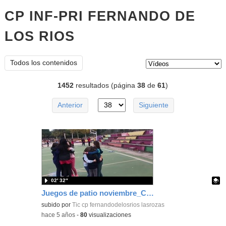
CP INF-PRI FERNANDO DE
LOS RIOS
vídeos
Tipo de contenido:
Todos los contenidos
1452
resultados (página
38
de
61
)
Anterior
Siguiente
02′ 32″
Juegos de patio noviembre_CEIP FDLR_Las Rozas
Contenido educativo.
subido por
Tic cp fernandodelosrios lasrozas
-
hace 5 años
-
80
visualizaciones