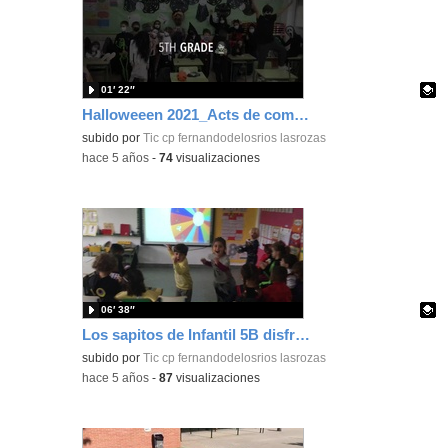
01′ 22″
Halloweeen 2021_Acts de comedor_CEIP FDLR_Las Rozas
Contenido educativo.
subido por
Tic cp fernandodelosrios lasrozas
-
hace 5 años
-
74
visualizaciones
06′ 38″
Los sapitos de Infantil 5B disfruta de un halloween espeluznante_CEIP FDLR_Las Rozas
Contenido educativo.
subido por
Tic cp fernandodelosrios lasrozas
-
hace 5 años
-
87
visualizaciones