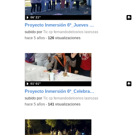
06′ 21″
Proyecto Inmersión 6º_Jueves 7 octubre_Presentación Ecoproyectos_CEIP FDLR_Las Rozas
Contenido educativo.
subido por
Tic cp fernandodelosrios lasrozas
-
hace 5 años
-
126
visualizaciones
01′ 01″
Proyecto Inmersión 6º_Celebración cumpleañera nocturna_CEIP FDLR_Las Rozas
Contenido educativo.
subido por
Tic cp fernandodelosrios lasrozas
-
hace 5 años
-
141
visualizaciones