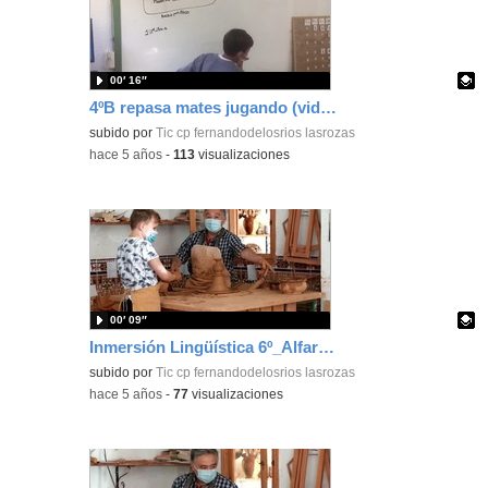
00′ 16″
4ºB repasa mates jugando (video)_CEIP FDLR_Las Rozas
Contenido educativo.
subido por
Tic cp fernandodelosrios lasrozas
-
hace 5 años
-
113
visualizaciones
00′ 09″
Inmersión Lingüística 6º_Alfareria_vídeo 3_CEIP FDLR_Las Rozas
Contenido educativo.
subido por
Tic cp fernandodelosrios lasrozas
-
hace 5 años
-
77
visualizaciones