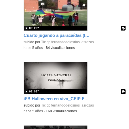
00′ 23″
Cuarto jugando a paracaídas (I)_CEIP FDLR_Las Rozas
Contenido educativo.
subido por
Tic cp fernandodelosrios lasrozas
-
hace 5 años
-
84
visualizaciones
01′ 02″
4ºB Halloween en vivo_CEIP FDLR_Las Rozas
Contenido educativo.
subido por
Tic cp fernandodelosrios lasrozas
-
hace 5 años
-
168
visualizaciones