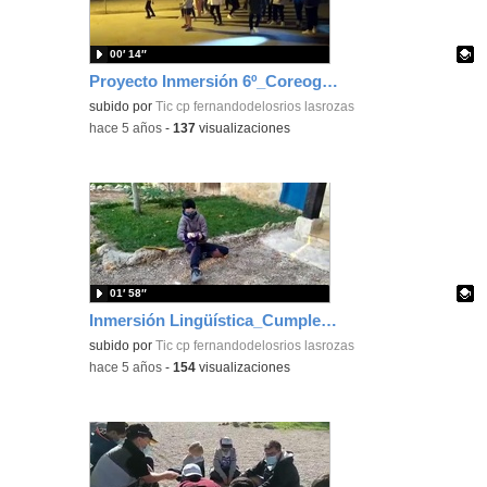
00′ 14″
Proyecto Inmersión 6º_Coreografias nocturnas_CEIP FDLR_Las Rozas
Contenido educativo.
subido por
Tic cp fernandodelosrios lasrozas
-
hace 5 años
-
137
visualizaciones
01′ 58″
Inmersión Lingüística_Cumpleaños Ivan_CEIP FDLR_Las Rozas
Contenido educativo.
subido por
Tic cp fernandodelosrios lasrozas
-
hace 5 años
-
154
visualizaciones