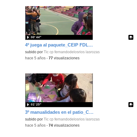
00′ 44″
4º juega al paquete_CEIP FDLR_Las Rozas
Contenido educativo.
subido por
Tic cp fernandodelosrios lasrozas
-
hace 5 años
-
77
visualizaciones
01′ 25″
3º manualidades en el patio_CEIP FDLR_Las Rozas
Contenido educativo.
subido por
Tic cp fernandodelosrios lasrozas
-
hace 5 años
-
74
visualizaciones