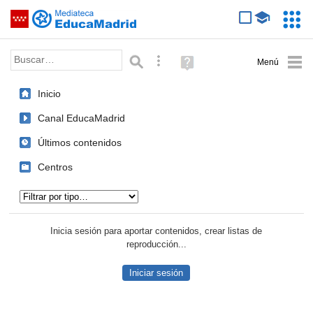
Mediateca de EducaMadrid
Saltar navegación
Servic
Educa
Palabra o frase:
Búsqueda avanzada
Ayuda
(en
ventana
Inicio
nueva)
Canal EducaMadrid
Últimos contenidos
Centros
Tipo de contenido:
Inicia sesión para aportar contenidos, crear listas de
reproducción...
Iniciar sesión