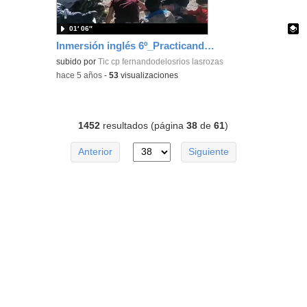
01′ 06″
Inmersión inglés 6º_Practicando_CEIP FDLR_Las Rozas
Contenido educativo.
subido por
Tic cp fernandodelosrios lasrozas
-
hace 5 años
-
53
visualizaciones
1452
resultados (página
38
de
61
)
Anterior
Siguiente