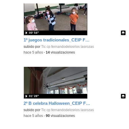
00′ 54″
1º juegos tradicionales_CEIP FDLR_Las Rozas
Contenido educativo.
subido por
Tic cp fernandodelosrios lasrozas
-
hace 5 años
-
14
visualizaciones
01′ 28″
2º B celebra Halloween_CEIP FDLR_Las Rozas
Contenido educativo.
subido por
Tic cp fernandodelosrios lasrozas
-
hace 5 años
-
90
visualizaciones