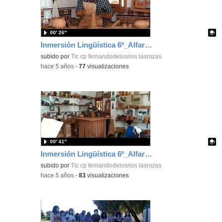
00′ 26″
Inmersión Lingüística 6º_Alfareria_vídeo 2_CEIP FDLR_Las Rozas
Contenido educativo.
subido por
Tic cp fernandodelosrios lasrozas
-
hace 5 años
-
77
visualizaciones
00′ 41″
Inmersión Lingüística 6º_Alfareria_vídeo 1_CEIP FDLR_Las Rozas
Contenido educativo.
subido por
Tic cp fernandodelosrios lasrozas
-
hace 5 años
-
83
visualizaciones