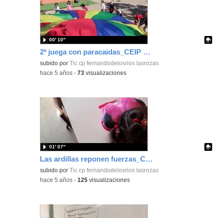
00′ 10″
2º juega con paracaidas_CEIP FDLR_Las Rozas
Contenido educativo.
subido por
Tic cp fernandodelosrios lasrozas
-
hace 5 años
-
73
visualizaciones
01′ 07″
Las ardillas reponen fuerzas_CEIP FDLR_Las Rozas
Contenido educativo.
subido por
Tic cp fernandodelosrios lasrozas
-
hace 5 años
-
125
visualizaciones