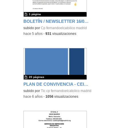
1 página
BOLETÍN / NEWSLETTER 16/03/21
subido por
Cp fernandoelcatolico madrid
-
hace 5 años
-
931
visualizaciones
20 páginas
PLAN DE CONVIVENCIA - CEIP FERNANDO EL CATÓLICO
subido por
Tic cp fernandoelcatolico madrid
-
hace 6 años
-
1056
visualizaciones