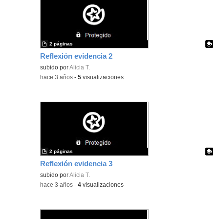
2 páginas
Reflexión evidencia 2
Contenido educativo.
subido por
Alicia T.
-
hace 3 años
-
5
visualizaciones
2 páginas
Reflexión evidencia 3
Contenido educativo.
subido por
Alicia T.
-
hace 3 años
-
4
visualizaciones