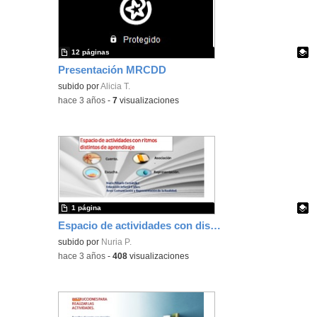
12 páginas
Presentación MRCDD
Contenido educativo.
subido por
Alicia T.
-
hace 3 años
-
7
visualizaciones
1 página
Espacio de actividades con distintos ritmos de aprendizaje.
Contenido educativo.
subido por
Nuria P.
-
hace 3 años
-
408
visualizaciones