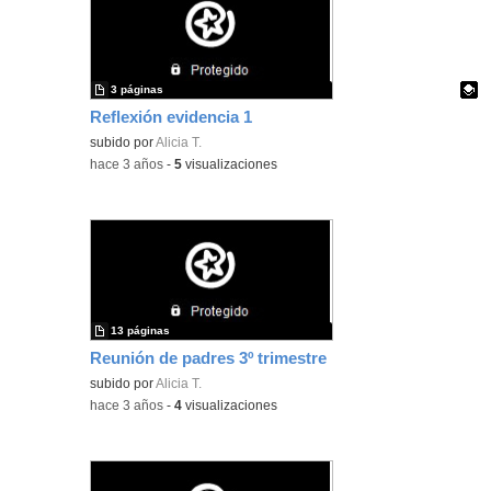
3 páginas
Reflexión evidencia 1
Contenido educativo.
subido por
Alicia T.
-
hace 3 años
-
5
visualizaciones
13 páginas
Reunión de padres 3º trimestre
subido por
Alicia T.
-
hace 3 años
-
4
visualizaciones