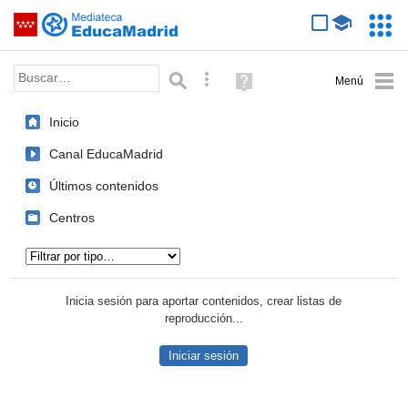
Mediateca de EducaMadrid
Saltar navegación
Servic
Educa
Palabra o frase:
Búsqueda avanzada
Ayuda
(en
ventana
Inicio
nueva)
Canal EducaMadrid
Últimos contenidos
Centros
Tipo de contenido:
Inicia sesión para aportar contenidos, crear listas de
reproducción...
Iniciar sesión