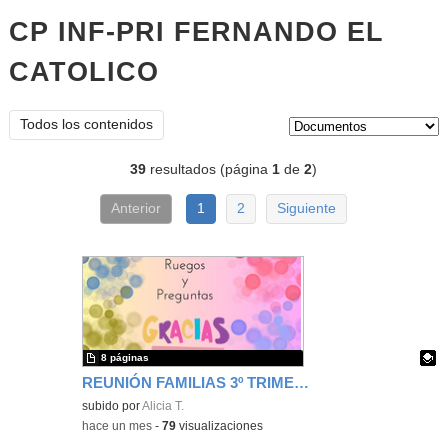
CP INF-PRI FERNANDO EL
CATOLICO
documentos
Tipo de contenido:
Todos los contenidos
39
resultados (página
1
de
2
)
Anterior
1
2
Siguiente
8 páginas
REUNIÓN FAMILIAS 3º TRIMESTRE
Contenido educativo.
subido por
Alicia T.
-
hace un mes
-
79
visualizaciones