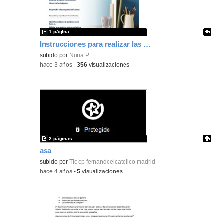
1 página
Instrucciones para realizar las actividades
Contenido educativo.
subido por
Nuria P.
-
hace 3 años
-
356
visualizaciones
2 páginas
asa
Contenido educativo.
subido por
Tic cp fernandoelcatolico madrid
-
hace 4 años
-
5
visualizaciones