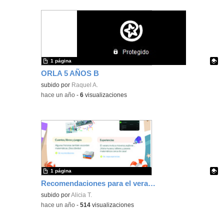
1 página
ORLA 5 AÑOS B
Contenido educativo.
subido por
Raquel A.
-
hace un año
-
6
visualizaciones
1 página
Recomendaciones para el verano Innovamat
Contenido educativo.
subido por
Alicia T.
-
hace un año
-
514
visualizaciones