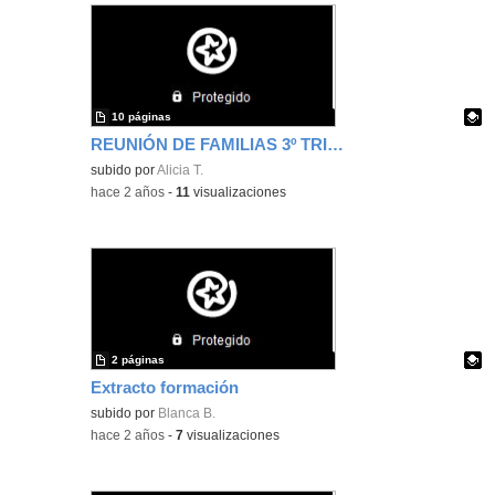
10 páginas
REUNIÓN DE FAMILIAS 3º TRIMESTRE
Contenido educativo.
subido por
Alicia T.
-
hace 2 años
-
11
visualizaciones
2 páginas
Extracto formación
Contenido educativo.
subido por
Blanca B.
-
hace 2 años
-
7
visualizaciones