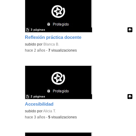
3 páginas
Reflexión práctica docente
Contenido educativo.
subido por
Blanca B.
-
hace 2 años
-
7
visualizaciones
2 páginas
Accesibilidad
Contenido educativo.
subido por
Alicia T.
-
hace 3 años
-
5
visualizaciones