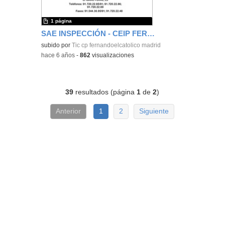
1 página
SAE INSPECCIÓN - CEIP FERNANDO EL CATÓLICO
subido por
Tic cp fernandoelcatolico madrid
-
hace 6 años
-
862
visualizaciones
39
resultados (página
1
de
2
)
Anterior
1
2
Siguiente