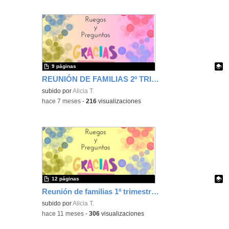
9 páginas
REUNIÓN DE FAMILIAS 2º TRIMESTRE
Contenido educativo.
subido por
Alicia T.
-
hace 7 meses
-
216
visualizaciones
12 páginas
Reunión de familias 1º trimestre 4 años
Contenido educativo.
subido por
Alicia T.
-
hace 11 meses
-
306
visualizaciones