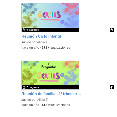
8 páginas
Reunión Ciclo Infantil
Contenido educativo.
subido por
Alicia T.
-
hace un año
-
271
visualizaciones
7 páginas
Reunión de familias 2º trimestre (14-01-25)
Contenido educativo.
subido por
Alicia T.
-
hace un año
-
412
visualizaciones