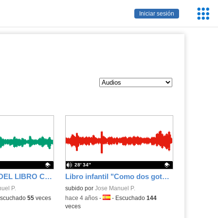
Servic
Iniciar sesión
Educa
28′ 34″
PODCAST DÍA DEL LIBRO CEIP FRAY JUNÍPERO SERRA
Libro infantil "Como dos gotas de Agua" GEMELOS
.
uel P.
Contenido educativo.
subido por
Jose Manuel P.
a:
scuchado
55
veces
-
hace 4 años
-
Idioma:
-
Escuchado
144
veces