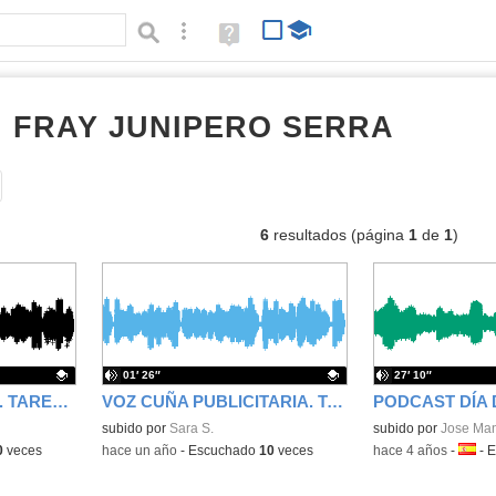
Búsqueda avanzada
Ayuda
(en
ventana
nueva)
I FRAY JUNIPERO SERRA
audios
Tipo de contenido:
6
resultados (página
1
de
1
)
01′ 26″
27′ 10″
CUÑA PUBLICITARIA. TAREA 4. CURSO RADIO ESCOLAR
VOZ CUÑA PUBLICITARIA. TAREA 3. RADIO ESCOLAR
Contenido educativo.
subido por
Sara S.
Contenido educativo
subido por
Jose Man
0
veces
-
hace un año
-
Escuchado
10
veces
-
hace 4 años
-
Idiom
-
E