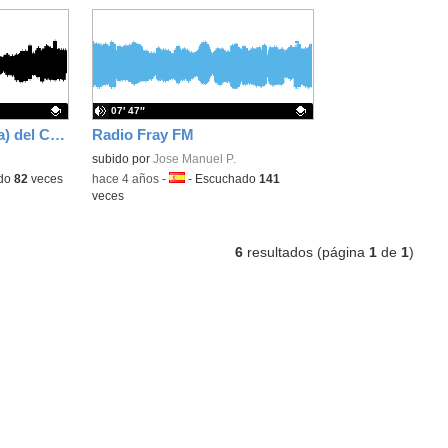
07′ 47″
Aula Mágica ( Aula Tea) del CEIP FRAY JUNÍPERO SERRA
Radio Fray FM
Contenido educativo.
subido por
Jose Manuel P.
do
82
veces
-
hace 4 años
-
Idioma:
-
Escuchado
141
veces
6
resultados (página
1
de
1
)