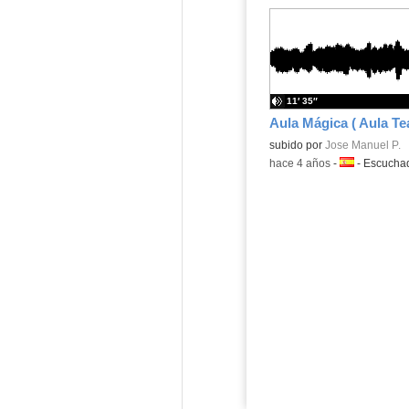
11′ 35″
Contenido educativo.
subido por
Jose Manuel P.
-
hace 4 años
-
Idioma:
-
Escucha