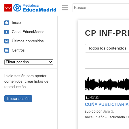
Mediateca de EducaMadrid
Saltar navegación
Palabra o frase:
Inicio
CP INF-PR
Canal EducaMadrid
Últimos contenidos
Todos los contenidos
Centros
Tipo de contenido:
Inicia sesión para aportar
contenidos, crear listas de
reproducción...
02′ 22″
Iniciar sesión
Contenido educativo.
subido por
Sara S.
-
hace un año
-
Escuchado
1