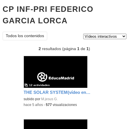
CP INF-PRI FEDERICO
GARCIA LORCA
vídeos
interactivos
Tipo de contenido:
Todos los contenidos
2
resultados (página
1
de
1
)
12 actividades
THE SOLAR SYSTEM(vídeo enriquecido) (vídeo enriquecido)
subido por
M.jesus G.
-
hace 5 años
-
577
visualizaciones