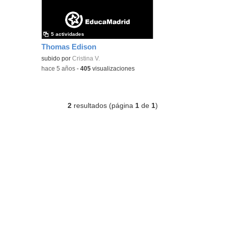
5 actividades
Thomas Edison
subido por
Cristina V.
-
hace 5 años
-
405
visualizaciones
2
resultados (página
1
de
1
)