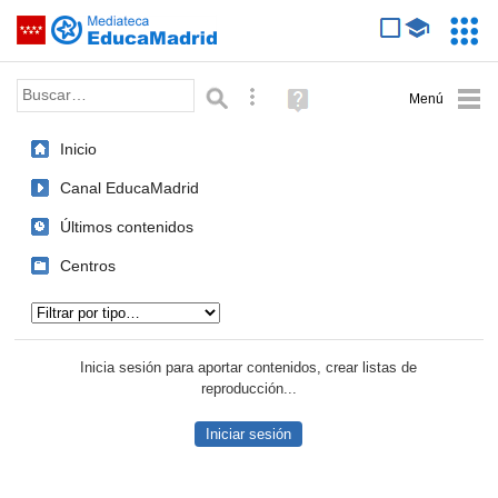
Mediateca de EducaMadrid
Saltar navegación
Servic
Educa
Palabra o frase:
Búsqueda avanzada
Ayuda
(en
ventana
Inicio
nueva)
Canal EducaMadrid
Últimos contenidos
Centros
Tipo de contenido:
Inicia sesión para aportar contenidos, crear listas de
reproducción...
Iniciar sesión