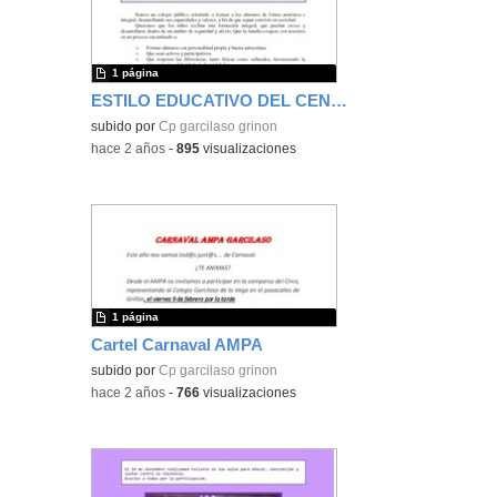
1 página
ESTILO EDUCATIVO DEL CENTRO
subido por
Cp garcilaso grinon
-
hace 2 años
-
895
visualizaciones
1 página
Cartel Carnaval AMPA
subido por
Cp garcilaso grinon
-
hace 2 años
-
766
visualizaciones