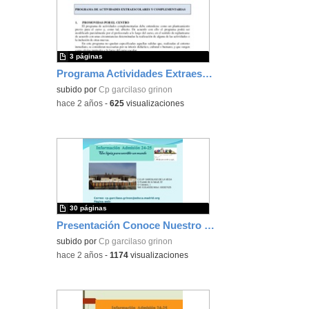
3 páginas
Programa Actividades Extraescolares
subido por
Cp garcilaso grinon
-
hace 2 años
-
625
visualizaciones
30 páginas
Presentación Conoce Nuestro Cole.
subido por
Cp garcilaso grinon
-
hace 2 años
-
1174
visualizaciones