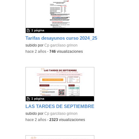
1 página
Tarifas desayunos curso 2024_25
subido por
Cp garcilaso grinon
-
hace 2 años
-
746
visualizaciones
1 página
LAS TARDES DE SEPTIEMBRE
subido por
Cp garcilaso grinon
-
hace 2 años
-
2323
visualizaciones