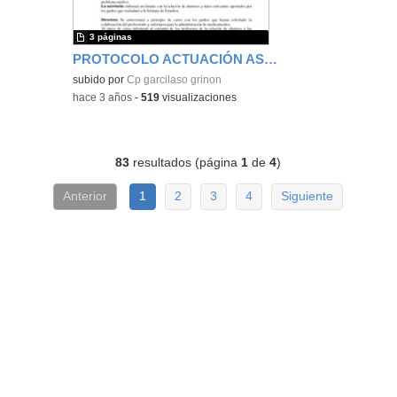
3 páginas
PROTOCOLO ACTUACIÓN ASISTENCIA SANITARIA
subido por
Cp garcilaso grinon
-
hace 3 años
-
519
visualizaciones
83
resultados (página
1
de
4
)
Anterior
1
2
3
4
Siguiente