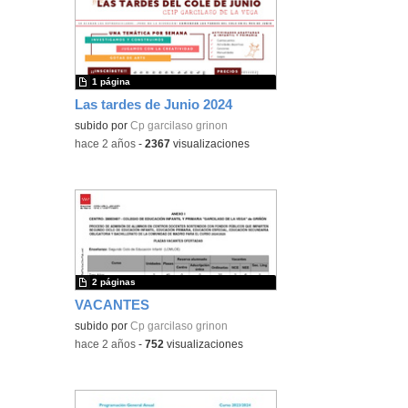
1 página
Las tardes de Junio 2024
subido por
Cp garcilaso grinon
-
hace 2 años
-
2367
visualizaciones
2 páginas
VACANTES
subido por
Cp garcilaso grinon
-
hace 2 años
-
752
visualizaciones