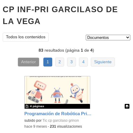
CP INF-PRI GARCILASO DE
LA VEGA
documentos
Tipo de contenido:
Todos los contenidos
83
resultados (página
1
de
4
)
Anterior
1
2
3
4
Siguiente
4 páginas
Programación de Robótica Primer Ciclo de Primaria
Contenido educativo.
subido por
Tic cp garcilaso grinon
-
hace 9 meses
-
231
visualizaciones