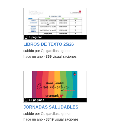
6 páginas
LIBROS DE TEXTO 25/26
subido por
Cp garcilaso grinon
-
hace un año
-
369
visualizaciones
12 páginas
JORNADAS SALUDABLES
subido por
Cp garcilaso grinon
-
hace un año
-
3349
visualizaciones