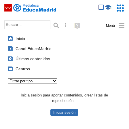
Mediateca de EducaMadrid
Saltar navegación
Servic
Educa
Palabra o frase:
Búsqueda avanzada
Ayuda
(en
ventana
Inicio
nueva)
Canal EducaMadrid
Últimos contenidos
Centros
Tipo de contenido:
Inicia sesión para aportar contenidos, crear listas de
reproducción...
Iniciar sesión