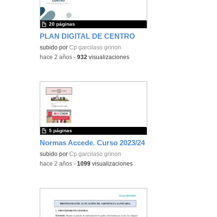
20 páginas
PLAN DIGITAL DE CENTRO
subido por
Cp garcilaso grinon
-
hace 2 años
-
932
visualizaciones
5 páginas
Normas Accede. Curso 2023/24
subido por
Cp garcilaso grinon
-
hace 2 años
-
1099
visualizaciones