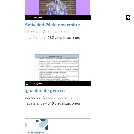
1 página
Actividad 24 de noviembre
Contenido educativo.
subido por
Cp garcilaso grinon
-
hace 2 años
-
482
visualizaciones
1 página
Igualdad de género
subido por
Cp garcilaso grinon
-
hace 2 años
-
540
visualizaciones