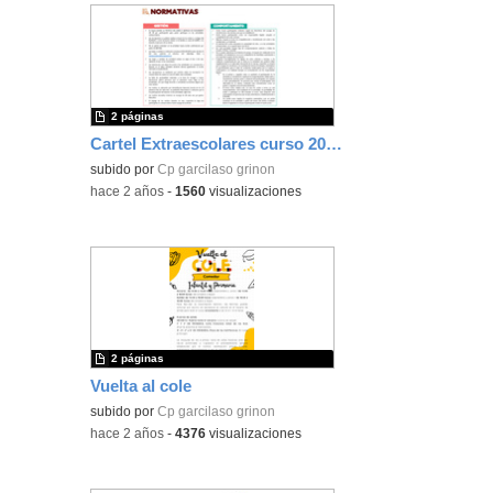
2 páginas
Cartel Extraescolares curso 2024/2025
subido por
Cp garcilaso grinon
-
hace 2 años
-
1560
visualizaciones
2 páginas
Vuelta al cole
subido por
Cp garcilaso grinon
-
hace 2 años
-
4376
visualizaciones