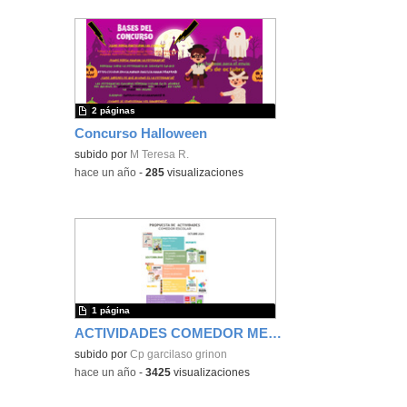
2 páginas
Concurso Halloween
subido por
M Teresa R.
-
hace un año
-
285
visualizaciones
1 página
ACTIVIDADES COMEDOR MES DE OCTUBRE
subido por
Cp garcilaso grinon
-
hace un año
-
3425
visualizaciones