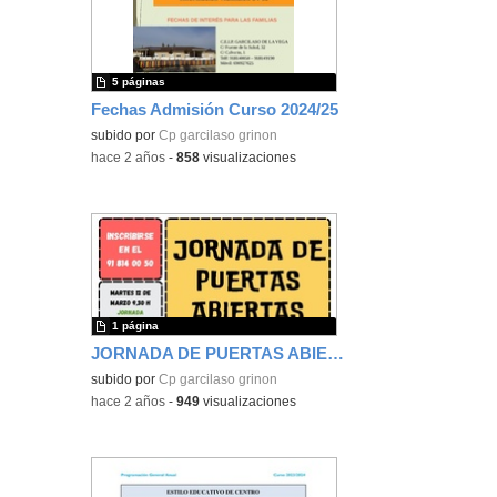
5 páginas
Fechas Admisión Curso 2024/25
subido por
Cp garcilaso grinon
-
hace 2 años
-
858
visualizaciones
1 página
JORNADA DE PUERTAS ABIERTAS ADMISIÓN CURSO 2024/25
subido por
Cp garcilaso grinon
-
hace 2 años
-
949
visualizaciones