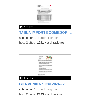
1 página
TABLA IMPORTE COMEDOR CURSO 2024-25
subido por
Cp garcilaso grinon
-
hace 2 años
-
1261
visualizaciones
1 página
BIENVENIDA curso 2024 - 25
subido por
Cp garcilaso grinon
-
hace 2 años
-
2133
visualizaciones