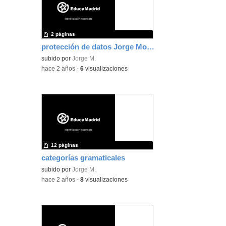
2 páginas
protección de datos Jorge Montero
subido por
Jorge M.
-
hace 2 años
-
6
visualizaciones
12 páginas
categorías gramaticales
subido por
Jorge M.
-
hace 2 años
-
8
visualizaciones