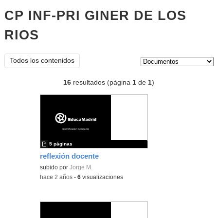
CP INF-PRI GINER DE LOS
RIOS
documentos
Tipo de contenido:
Todos los contenidos
16
resultados (página
1
de
1
)
5 páginas
reflexión docente
subido por
Jorge M.
-
hace 2 años
-
6
visualizaciones