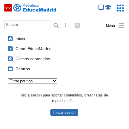
Mediateca de EducaMadrid
Saltar navegación
Servic
Educa
Palabra o frase:
Búsqueda avanzada
Ayuda
(en
ventana
Inicio
nueva)
Canal EducaMadrid
Últimos contenidos
Centros
Tipo de contenido:
Inicia sesión para aportar contenidos, crear listas de
reproducción...
Iniciar sesión