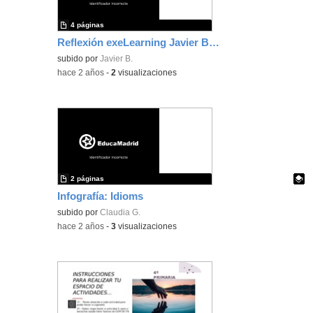
4 páginas
Reflexión exeLearning Javier Benítez Ramos
subido por
Javier B.
-
hace 2 años
-
2
visualizaciones
2 páginas
Infografía: Idioms
Contenido educativo.
subido por
Claudia G.
-
hace 2 años
-
3
visualizaciones