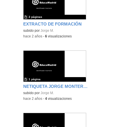
2 páginas
EXTRACTO DE FORMACIÓN
subido por
Jorge M.
-
hace 2 años
-
6
visualizaciones
1 página
NETIQUETA JORGE MONTERO PLAT A
subido por
Jorge M.
-
hace 2 años
-
4
visualizaciones