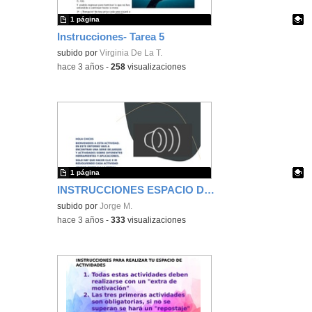
1 página
Instrucciones- Tarea 5
Contenido educativo.
subido por
Virginia De La T.
-
hace 3 años
-
258
visualizaciones
1 página
INSTRUCCIONES ESPACIO DE ACTIVIDADES
Contenido educativo.
subido por
Jorge M.
-
hace 3 años
-
333
visualizaciones