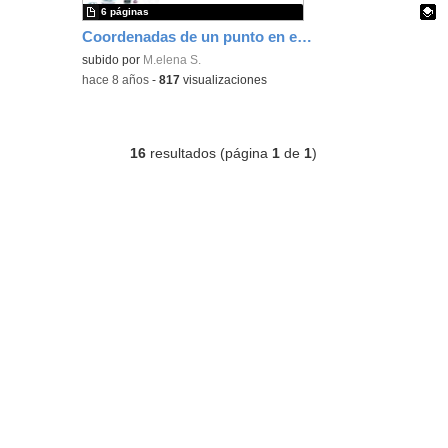
6 páginas
Coordenadas de un punto en el plano.
Contenido educativo.
subido por
M.elena S.
-
hace 8 años
-
817
visualizaciones
16
resultados (página
1
de
1
)