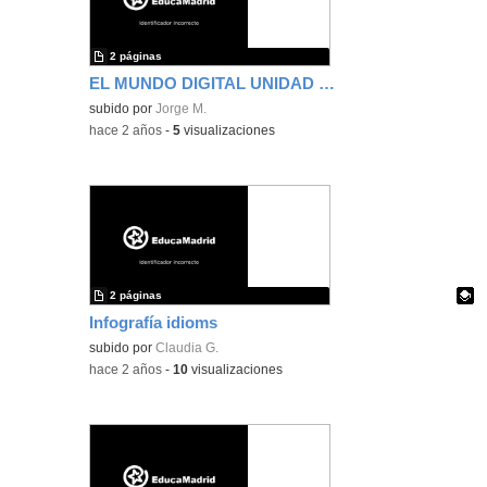
2 páginas
EL MUNDO DIGITAL UNIDAD DE APRENDIZAJE
subido por
Jorge M.
-
hace 2 años
-
5
visualizaciones
2 páginas
Infografía idioms
Contenido educativo.
subido por
Claudia G.
-
hace 2 años
-
10
visualizaciones