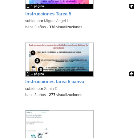
1 página
Instrucciones Tarea 5
Contenido educativo.
subido por
Miguel Angel H.
-
hace 3 años
-
338
visualizaciones
1 página
Instrucciones tarea 5 canva
Contenido educativo.
subido por
Sonia D.
-
hace 3 años
-
277
visualizaciones