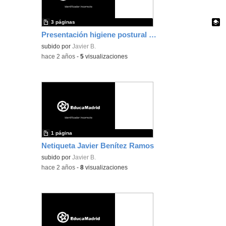
3 páginas
Presentación higiene postural Javier Benítez Ramos
Contenido educativo.
subido por
Javier B.
-
hace 2 años
-
5
visualizaciones
1 página
Netiqueta Javier Benítez Ramos
subido por
Javier B.
-
hace 2 años
-
8
visualizaciones