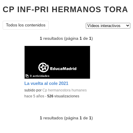
CP INF-PRI HERMANOS TORA
v
i
Tipo de contenido:
Todos los contenidos
1
resultados (página
1
de
1
)
0 actividades
La vuelta al cole 2021
subido por
Cp hermanostora humanes
-
hace 5 años
-
526
visualizaciones
1
resultados (página
1
de
1
)