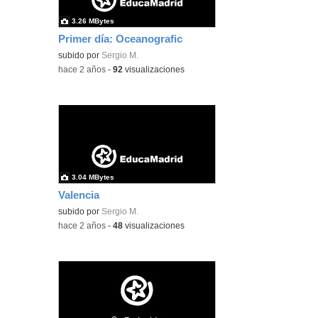
3.26 MBytes
Primer día: Oceanografic
subido por
Sergio M.
-
hace 2 años
-
92
visualizaciones
3.04 MBytes
Valencia
subido por
Sergio M.
-
hace 2 años
-
48
visualizaciones