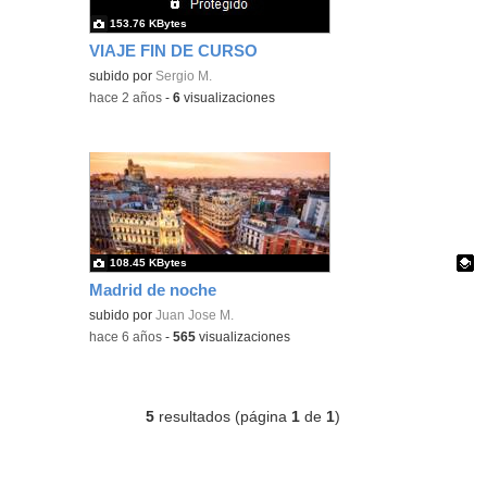
153.76 KBytes
VIAJE FIN DE CURSO
subido por
Sergio M.
-
hace 2 años
-
6
visualizaciones
108.45 KBytes
Madrid de noche
Contenido educativo.
subido por
Juan Jose M.
-
hace 6 años
-
565
visualizaciones
5
resultados (página
1
de
1
)