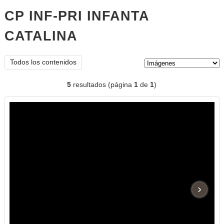
CP INF-PRI INFANTA
CATALINA
imágenes
Tipo de contenido:
Todos los contenidos
5
resultados (página
1
de
1
)
›