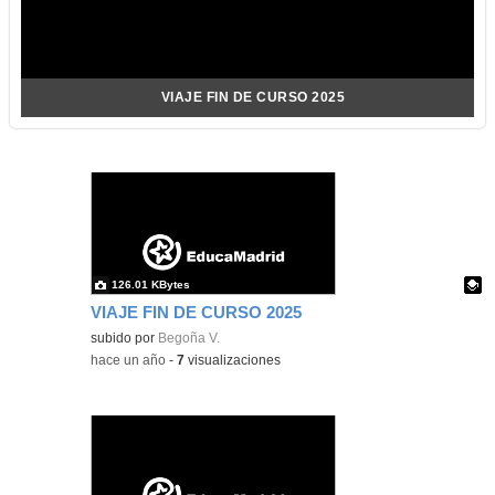
VIAJE FIN DE CURSO 2025
126.01 KBytes
VIAJE FIN DE CURSO 2025
Contenido educativo.
subido por
Begoña V.
-
hace un año
-
7
visualizaciones