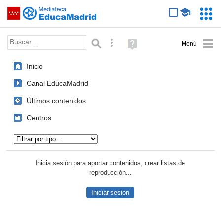
Mediateca de EducaMadrid
Saltar navegación
Servic
Educa
Palabra o frase:
Búsqueda avanzada
Ayuda
(en
ventana
Inicio
nueva)
Canal EducaMadrid
Últimos contenidos
Centros
Tipo de contenido:
Inicia sesión para aportar contenidos, crear listas de
reproducción...
Iniciar sesión