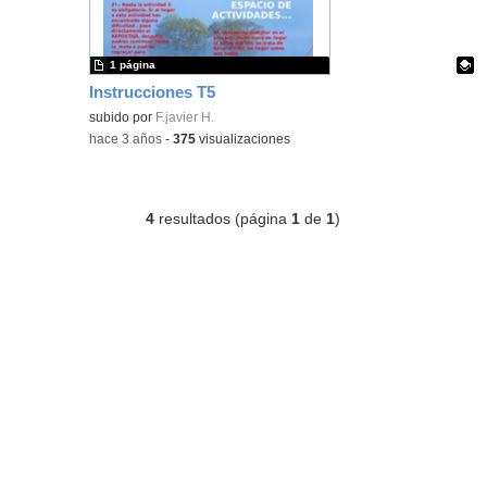
1 página
Instrucciones T5
Contenido educativo.
subido por
F.javier H.
-
hace 3 años
-
375
visualizaciones
4
resultados (página
1
de
1
)