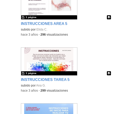
1 página
INSTRUCCIONES AREA 5
Contenido educativo.
subido por
Elida C.
-
hace 3 años
-
296
visualizaciones
1 página
INSTRUCCIONES TAREA 5
Contenido educativo.
subido por
Ana G.
-
hace 3 años
-
299
visualizaciones