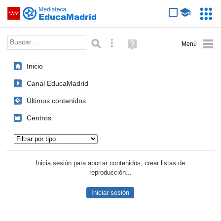
Mediateca de EducaMadrid
Saltar navegación
Servic
Educa
Palabra o frase:
Búsqueda avanzada
Ayuda
(en
ventana
Inicio
nueva)
Canal EducaMadrid
Últimos contenidos
Centros
Tipo de contenido:
Inicia sesión para aportar contenidos, crear listas de
reproducción...
Iniciar sesión