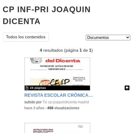
CP INF-PRI JOAQUIN
DICENTA
documentos
Tipo de contenido:
Todos los contenidos
4
resultados (página
1
de
1
)
24 páginas
REVISTA ESCOLAR CRÓNICAS DEL DICENTA Nº3
Contenido educativo.
subido por
Tic cp joaquindicenta madrid
-
hace 3 años
-
498
visualizaciones