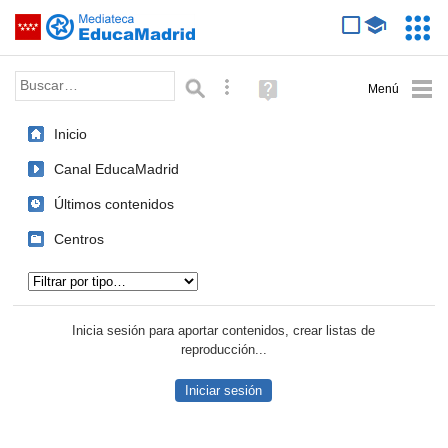
Mediateca de EducaMadrid
Saltar navegación
Servic
Educa
Palabra o frase:
Búsqueda avanzada
Ayuda
(en
ventana
Inicio
nueva)
Canal EducaMadrid
Últimos contenidos
Centros
Tipo de contenido:
Inicia sesión para aportar contenidos, crear listas de
reproducción...
Iniciar sesión