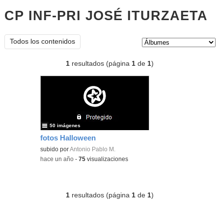
CP INF-PRI JOSÉ ITURZAETA
Á
Tipo de contenido:
Todos los contenidos
1
resultados (página
1
de
1
)
50 imágenes
fotos Halloween
subido por
Antonio Pablo M.
-
hace un año
-
75
visualizaciones
1
resultados (página
1
de
1
)