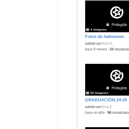
4 imágenes
Fotos de halloween
subido por
Ana G.
-
hace 9 meses
-
23
visualiza
50 imágenes
GRADUACIÓN 24-25
Contenido educativo.
subido por
Eva E.
-
hace un año
-
56
visualizac