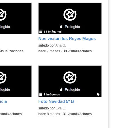
14 imágenes
Nos visitan los Reyes Magos
subido por
Ana G.
visualizaciones
-
hace 7 meses
-
39
visualizaciones
3 imágenes
icia
Foto Navidad 5º B
Contenido educativo.
subido por
Eva E.
isualizaciones
-
hace 8 meses
-
31
visualizaciones