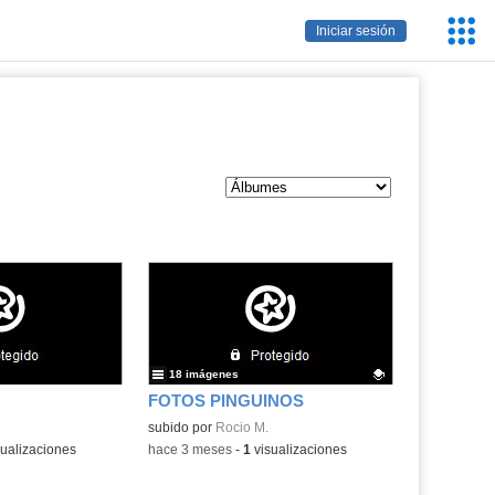
Servic
Iniciar sesión
Educa
18 imágenes
FOTOS PINGUINOS
Contenido educativo.
subido por
Rocio M.
ualizaciones
-
hace 3 meses
-
1
visualizaciones