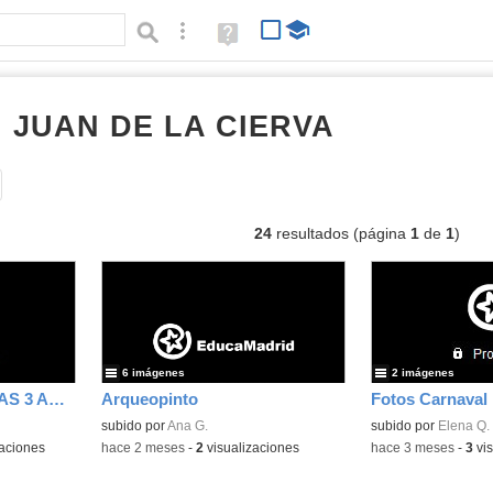
Búsqueda avanzada
Ayuda
(en
ventana
nueva)
I JUAN DE LA CIERVA
Álbumes
Tipo de contenido:
24
resultados (página
1
de
1
)
6 imágenes
2 imágenes
FOTOS PARA FAMILIAS 3 AÑOS D
Arqueopinto
Fotos Carnaval
subido por
Ana G.
subido por
Elena Q.
aciones
-
hace 2 meses
-
2
visualizaciones
-
hace 3 meses
-
3
vis