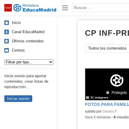
Mediateca de EducaMadrid
Saltar navegación
Palabra o frase:
Inicio
CP INF-PR
Canal EducaMadrid
Últimos contenidos
Todos los contenidos
Centros
Tipo de contenido:
Inicia sesión para aportar
contenidos, crear listas de
reproducción...
31 imágenes
Iniciar sesión
subido por
Sandra F.
-
hace 4 semanas
-
6
visualiz