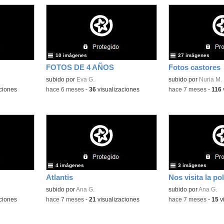
10 imágenes
27 imágenes
FOTOS DE 4 AÑOS
Fotos castores
subido por
Eva G.
subido por
Nuria M.
ciones
-
hace 6 meses
-
36
visualizaciones
-
hace 7 meses
-
116
4 imágenes
3 imágenes
Atlantis
Nos visita la pol
subido por
Ana G.
subido por
Ana G.
ciones
-
hace 7 meses
-
21
visualizaciones
-
hace 7 meses
-
15
v