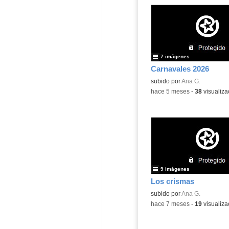
7 imágenes
Carnavales 2026
subido por
Ana G.
-
hace 5 meses
-
38
visualiza
9 imágenes
Los crismas
subido por
Ana G.
-
hace 7 meses
-
19
visualiza