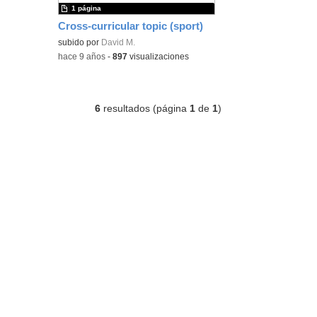
1 página
Cross-curricular topic (sport)
subido por
David M.
-
hace 9 años
-
897
visualizaciones
6
resultados (página
1
de
1
)