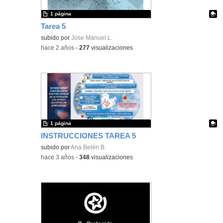
1 página
Tarea 5
Contenido educativo.
subido por
Jose Manuel L.
-
hace 2 años
-
277
visualizaciones
1 página
INSTRUCCIONES TAREA 5
Contenido educativo.
subido por
Ana Belén B.
-
hace 3 años
-
348
visualizaciones