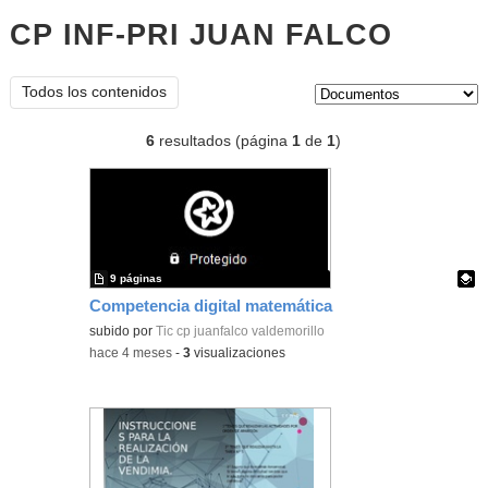
CP INF-PRI JUAN FALCO
docum
Tipo de contenido:
Todos los contenidos
6
resultados (página
1
de
1
)
9 páginas
Competencia digital matemática
Contenido educativo.
subido por
Tic cp juanfalco valdemorillo
-
hace 4 meses
-
3
visualizaciones