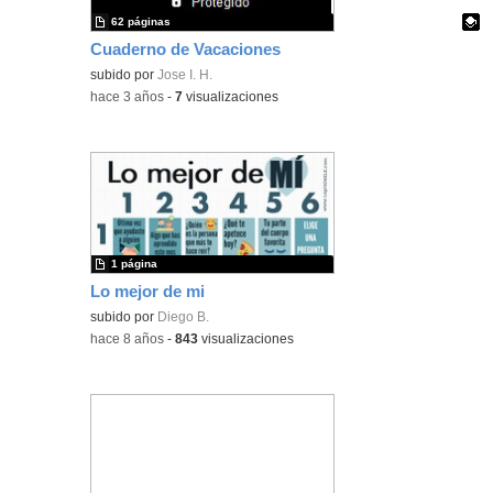
62 páginas
Cuaderno de Vacaciones
Contenido educativo.
subido por
Jose I. H.
-
hace 3 años
-
7
visualizaciones
1 página
Lo mejor de mi
subido por
Diego B.
-
hace 8 años
-
843
visualizaciones