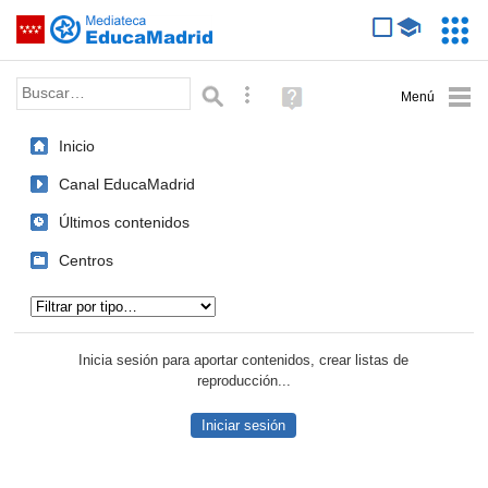
Mediateca de EducaMadrid
Saltar navegación
Servic
Educa
Palabra o frase:
Búsqueda avanzada
Ayuda
(en
ventana
Inicio
nueva)
Canal EducaMadrid
Últimos contenidos
Centros
Tipo de contenido:
Inicia sesión para aportar contenidos, crear listas de
reproducción...
Iniciar sesión