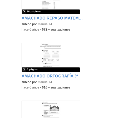
16 páginas
AMACHADO REPASO MATEMÁTICAS 3º
subido por
Manuel M.
-
hace 6 años
-
672
visualizaciones
0 página
AMACHADO ORTOGRAFÍA 3º
subido por
Manuel M.
-
hace 6 años
-
616
visualizaciones