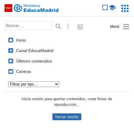
Mediateca de EducaMadrid
Saltar navegación
Servic
Educa
Palabra o frase:
Búsqueda avanzada
Ayuda
(en
ventana
Inicio
nueva)
Canal EducaMadrid
Últimos contenidos
Centros
Tipo de contenido:
Inicia sesión para aportar contenidos, crear listas de
reproducción...
Iniciar sesión