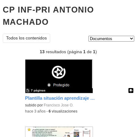
CP INF-PRI ANTONIO
MACHADO
documentos
Tipo de contenido:
Todos los contenidos
13
resultados (página
1
de
1
)
7 páginas
Plantilla situación aprendizaje voleibol
Contenido educativo.
subido por
Francisco Jose O.
-
hace 3 años
-
6
visualizaciones