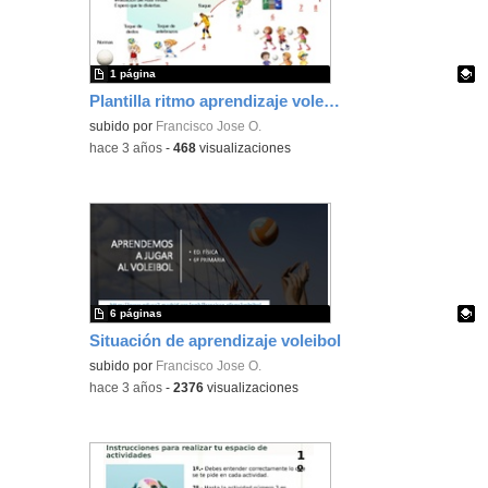
1 página
Plantilla ritmo aprendizaje voleibol
Contenido educativo.
subido por
Francisco Jose O.
-
hace 3 años
-
468
visualizaciones
6 páginas
Situación de aprendizaje voleibol
Contenido educativo.
subido por
Francisco Jose O.
-
hace 3 años
-
2376
visualizaciones