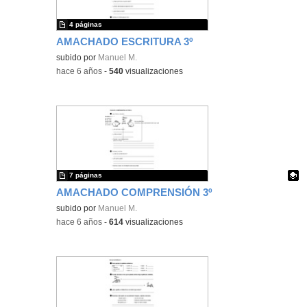
4 páginas
AMACHADO ESCRITURA 3º
subido por
Manuel M.
-
hace 6 años
-
540
visualizaciones
7 páginas
AMACHADO COMPRENSIÓN 3º
Contenido educativo.
subido por
Manuel M.
-
hace 6 años
-
614
visualizaciones