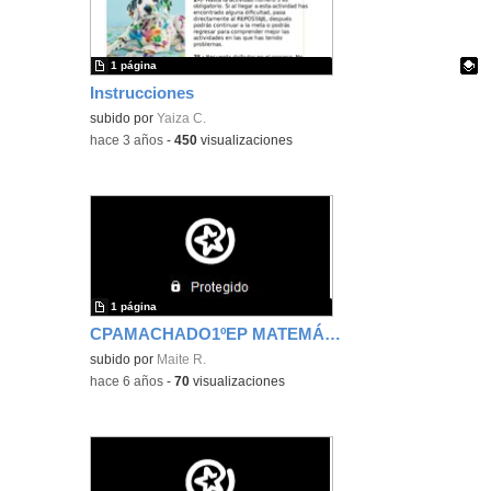
1 página
Instrucciones
Contenido educativo.
subido por
Yaiza C.
-
hace 3 años
-
450
visualizaciones
1 página
CPAMACHADO1ºEP MATEMÁTICAS_Ficha de sumas y restas
subido por
Maite R.
-
hace 6 años
-
70
visualizaciones