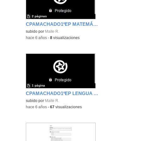
2 páginas
CPAMACHADO1ºEP MATEMÁTICAS Ficha de repaso
subido por
Maite R.
-
hace 6 años
-
8
visualizaciones
1 página
CPAMACHADO1ºEP LENGUA Ficha Cuento Corto
subido por
Maite R.
-
hace 6 años
-
67
visualizaciones