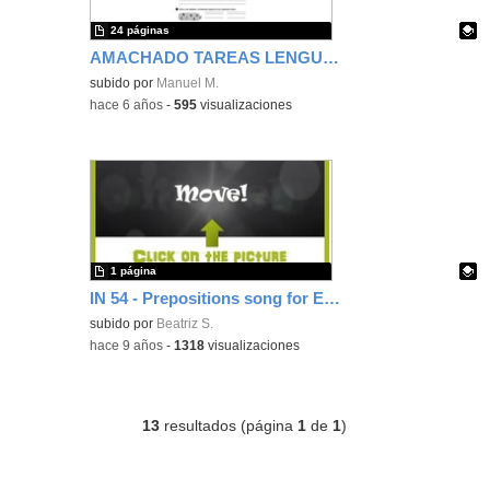
24 páginas
AMACHADO TAREAS LENGUA 3º
Contenido educativo.
subido por
Manuel M.
-
hace 6 años
-
595
visualizaciones
1 página
IN 54 - Prepositions song for ESL
Contenido educativo.
subido por
Beatriz S.
-
hace 9 años
-
1318
visualizaciones
13
resultados (página
1
de
1
)