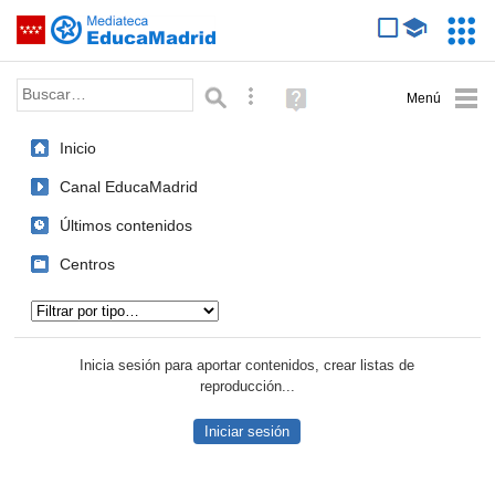
Mediateca de EducaMadrid
Saltar navegación
Servic
Educa
Palabra o frase:
Búsqueda avanzada
Ayuda
(en
ventana
Inicio
nueva)
Canal EducaMadrid
Últimos contenidos
Centros
Tipo de contenido:
Inicia sesión para aportar contenidos, crear listas de
reproducción...
Iniciar sesión