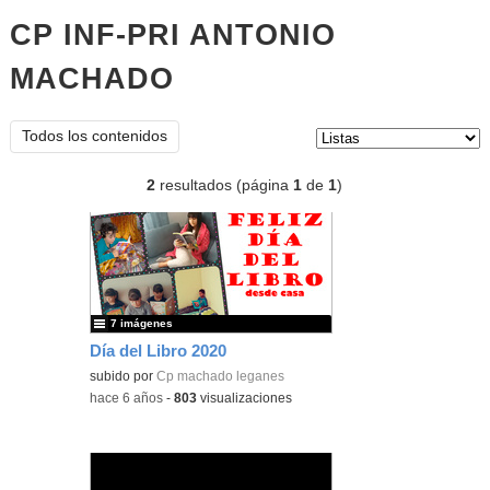
CP INF-PRI ANTONIO
MACHADO
listas
Tipo de contenido:
Todos los contenidos
2
resultados (página
1
de
1
)
7 imágenes
Día del Libro 2020
subido por
Cp machado leganes
-
hace 6 años
-
803
visualizaciones