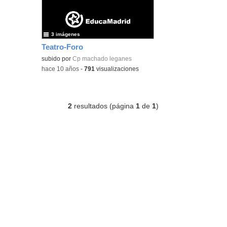
3 imágenes
Teatro-Foro
subido por
Cp machado leganes
-
hace 10 años
-
791
visualizaciones
2
resultados (página
1
de
1
)