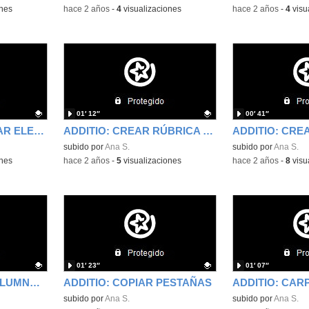
ones
-
hace 2 años
-
4
visualizaciones
-
hace 2 años
-
4
visu
01′ 12″
00′ 41″
ADDITIO: DESCARGAR ELEMENTOS CURRICULARES EN NUESTRO PERFIL
ADDITIO: CREAR RÚBRICA DE CERO
ADDITIO: CRE
Contenido educativo.
subido por
Ana S.
Contenido educativo
subido por
Ana S.
ones
-
hace 2 años
-
5
visualizaciones
-
hace 2 años
-
8
visu
01′ 23″
01′ 07″
ADDITIO: CREAR COLUMNAS DENTRO DE CATEGORÍAS
ADDITIO: COPIAR PESTAÑAS
Contenido educativo.
subido por
Ana S.
Contenido educativo
subido por
Ana S.