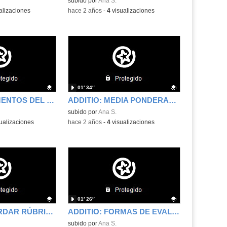
.
Contenido educativo.
subido por
Ana S.
alizaciones
-
hace 2 años
-
4
visualizaciones
01′ 34″
ADDITIO: ELEMENTOS DEL PANEL PRINCIPAL
ADDITIO: MEDIA PONDERADA CON PORCENTAJES PARA CALCULAR LA NOTA FINAL
.
Contenido educativo.
subido por
Ana S.
ualizaciones
-
hace 2 años
-
4
visualizaciones
01′ 26″
ADDITIO: GUARDAR RÚBRICAS EN CARPETAS
ADDITIO: FORMAS DE EVALUAR EN LAS COLUMNAS
.
Contenido educativo.
subido por
Ana S.