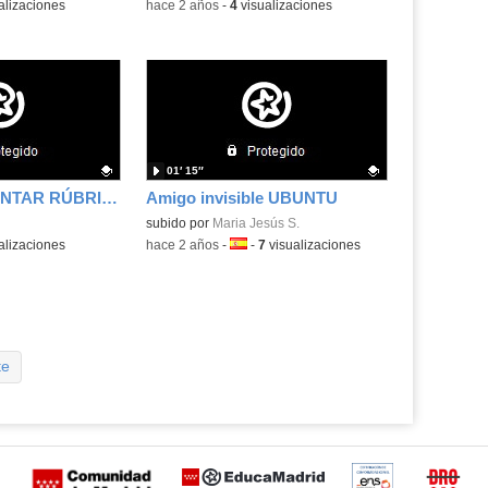
alizaciones
-
hace 2 años
-
4
visualizaciones
01′ 15″
ADDITIO: ADJUNTAR RÚBRICA A UNA COLUMNA
Amigo invisible UBUNTU
.
Contenido educativo.
subido por
Maria Jesús S.
alizaciones
-
hace 2 años
-
Idioma:
-
7
visualizaciones
te