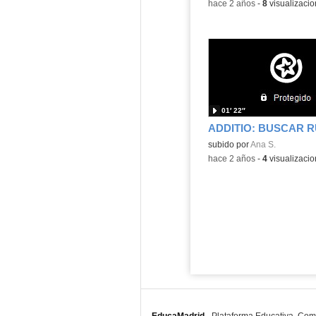
-
hace 2 años
-
8
visualizaci
01′ 22″
Contenido educativo.
subido por
Ana S.
-
hace 2 años
-
4
visualizaci