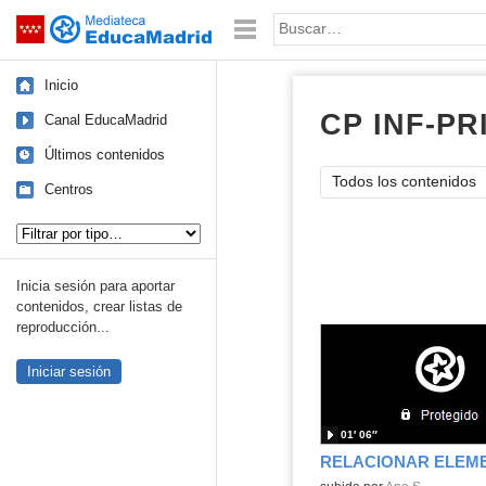
Mediateca de EducaMadrid
Saltar navegación
Palabra o frase:
Inicio
CP INF-P
Canal EducaMadrid
Últimos contenidos
Todos los contenidos
Centros
Tipo de contenido:
Inicia sesión para aportar
contenidos, crear listas de
reproducción...
Iniciar sesión
01′ 06″