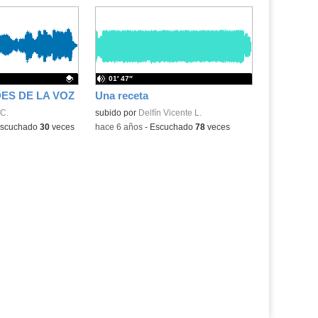
01′ 47″
ES DE LA VOZ
Una receta
.
C.
subido por
Delfín Vicente L.
a:
scuchado
30
veces
-
hace 6 años
-
Escuchado
78
veces