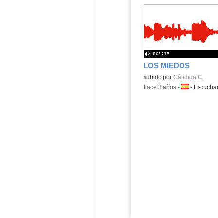
06′ 23″
LOS MIEDOS
Contenido educativo.
subido por
Cándida C.
-
hace 3 años
-
Idioma:
-
Escucha