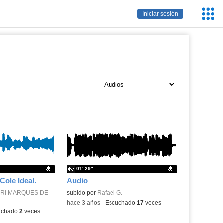
Servic
Iniciar sesión
Educa
01′ 29″
Cole Ideal.
Audio
.
PRI MARQUES DE
Contenido educativo.
subido por
Rafael G.
-
hace 3 años
-
Escuchado
17
veces
uchado
2
veces