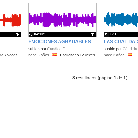
04′ 10″
05′ 0″
EMOCIONES AGRADABLES
LAS CUALIDAD
Contenido educativo.
subido por
Cándida C.
Contenido educativo
subido por
Cándida 
do
7
veces
-
hace 3 años
-
Idioma:
-
Escuchado
12
veces
-
hace 3 años
-
Idiom
-
E
8
resultados (página
1
de
1
)