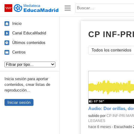
Mediateca de EducaMadrid
Saltar navegación
Palabra o frase:
Inicio
CP INF-P
Canal EducaMadrid
Últimos contenidos
Todos los contenidos
Centros
Tipo de contenido:
Inicia sesión para aportar
contenidos, crear listas de
reproducción...
07′ 56″
Iniciar sesión
Audio: Dor orillas, do
Contenido educativo.
subido por
CP INF-PRI MA
LEGANES
-
hace 6 meses
-
Escuchado