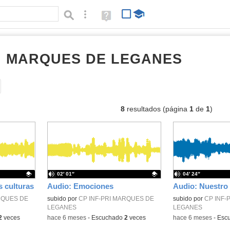
Búsqueda avanzada
Ayuda
(en
ventana
nueva)
RI MARQUES DE LEGANES
audios
Tipo de contenido:
8
resultados (página
1
de
1
)
02′ 01″
04′ 24″
s culturas
Audio: Emociones
Audio: Nuestro 
RQUES DE
Contenido educativo.
subido por
CP INF-PRI MARQUES DE
Contenido educativo
subido por
CP INF-
LEGANES
LEGANES
2
veces
-
hace 6 meses
-
Escuchado
2
veces
-
hace 6 meses
-
Esc