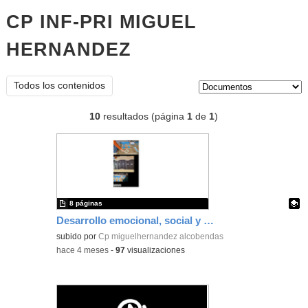
CP INF-PRI MIGUEL
HERNANDEZ
documentos
Tipo de contenido:
Todos los contenidos
10
resultados (página
1
de
1
)
8 páginas
Desarrollo emocional, social y creativo. Educación Responsable.
Contenido educativo.
subido por
Cp miguelhernandez alcobendas
-
hace 4 meses
-
97
visualizaciones