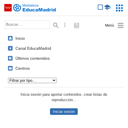
Mediateca de EducaMadrid
Saltar navegación
Servic
Educa
Palabra o frase:
Búsqueda avanzada
Ayuda
(en
ventana
Inicio
nueva)
Canal EducaMadrid
Últimos contenidos
Centros
Tipo de contenido:
Inicia sesión para aportar contenidos, crear listas de
reproducción...
Iniciar sesión