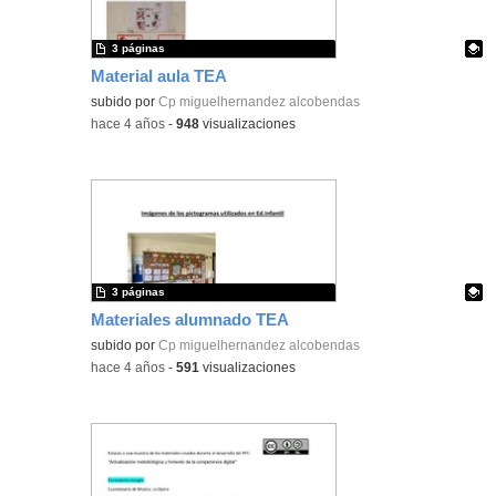
3 páginas
Material aula TEA
Contenido educativo.
subido por
Cp miguelhernandez alcobendas
-
hace 4 años
-
948
visualizaciones
3 páginas
Materiales alumnado TEA
Contenido educativo.
subido por
Cp miguelhernandez alcobendas
-
hace 4 años
-
591
visualizaciones