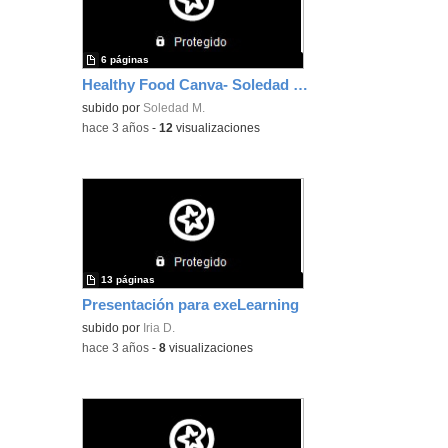
6 páginas
Healthy Food Canva- Soledad Morales Cano
subido por
Soledad M.
-
hace 3 años
-
12
visualizaciones
13 páginas
Presentación para exeLearning
subido por
Iria D.
-
hace 3 años
-
8
visualizaciones