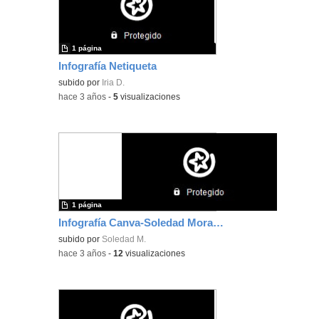
1 página
Infografía Netiqueta
subido por
Iria D.
-
hace 3 años
-
5
visualizaciones
1 página
Infografía Canva-Soledad Morales Cano
subido por
Soledad M.
-
hace 3 años
-
12
visualizaciones