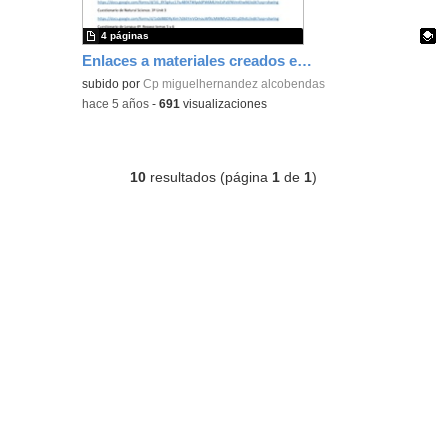
4 páginas
Enlaces a materiales creados en PFC.
Contenido educativo.
subido por
Cp miguelhernandez alcobendas
-
hace 5 años
-
691
visualizaciones
10
resultados (página
1
de
1
)