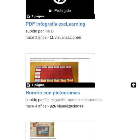
1 página
PDF Infografía exeLearning
subido por
Iria D.
-
hace 3 años
-
11
visualizaciones
1 página
Horario con pictogramas
Contenido educativo.
subido por
Cp miguelhernandez alcobendas
-
hace 4 años
-
826
visualizaciones