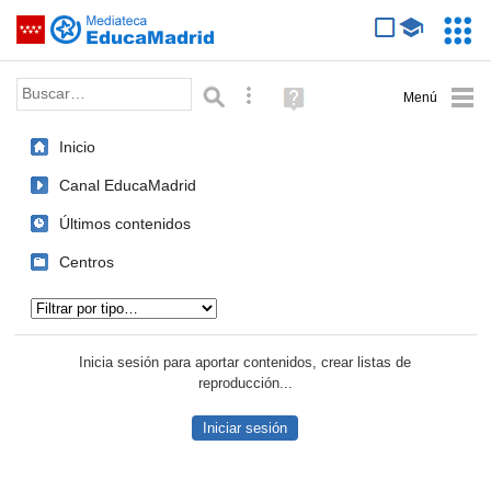
Mediateca de EducaMadrid
Saltar navegación
Servic
Educa
Palabra o frase:
Búsqueda avanzada
Ayuda
(en
ventana
Inicio
nueva)
Canal EducaMadrid
Últimos contenidos
Centros
Tipo de contenido:
Inicia sesión para aportar contenidos, crear listas de
reproducción...
Iniciar sesión