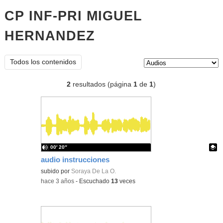
CP INF-PRI MIGUEL
HERNANDEZ
audios
Tipo de contenido:
Todos los contenidos
2
resultados (página
1
de
1
)
00′ 20″
audio instrucciones
Contenido educativo.
subido por
Soraya De La O.
-
hace 3 años
-
Escuchado
13
veces