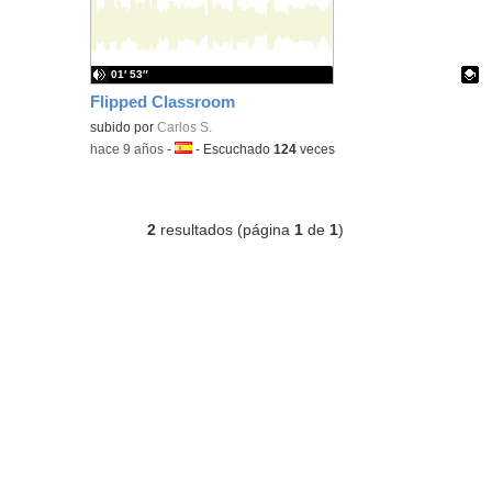
01′ 53″
Flipped Classroom
Contenido educativo.
subido por
Carlos S.
-
hace 9 años
-
Idioma:
-
Escuchado
124
veces
2
resultados (página
1
de
1
)