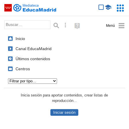
Mediateca de EducaMadrid
Saltar navegación
Servic
Educa
Palabra o frase:
Búsqueda avanzada
Ayuda
(en
ventana
Inicio
nueva)
Canal EducaMadrid
Últimos contenidos
Centros
Tipo de contenido:
Inicia sesión para aportar contenidos, crear listas de
reproducción...
Iniciar sesión