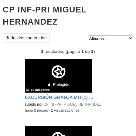
CP INF-PRI MIGUEL
HERNANDEZ
Álbumes
Tipo de contenido:
Todos los contenidos
3
resultados (página
1
de
1
)
50 imágenes
EXCURSIÓN GRANJA MH (1) 2026
subido por
CP INF-PRI MIGUEL HERNANDEZ
-
hace 2 meses
-
1
visualizaciones