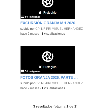
50 imágenes
EXCURSIÓN GRANJA MH 2026
subido por
CP INF-PRI MIGUEL HERNANDEZ
-
hace 2 meses
-
1
visualizaciones
50 imágenes
FOTOS GRANJA 2026. PARTE 1. MIGUEL HERNÁNDEZ
subido por
CP INF-PRI MIGUEL HERNANDEZ
-
hace 2 meses
-
1
visualizaciones
3
resultados (página
1
de
1
)