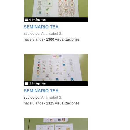
6 imágenes
SEMINARIO TEA
subido por
Ana Isabel S.
-
hace 8 años
-
1300
visualizaciones
2 imágenes
SEMINARIO TEA
subido por
Ana Isabel S.
-
hace 8 años
-
1325
visualizaciones