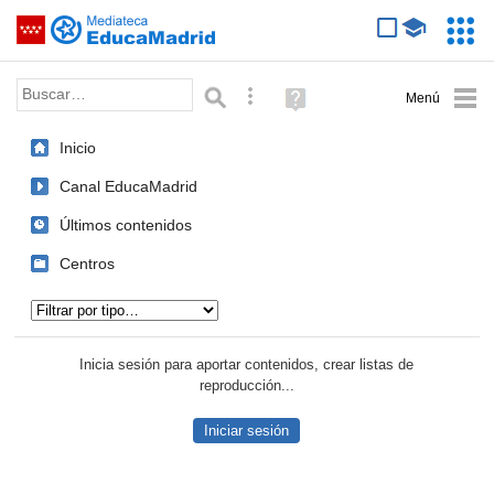
Mediateca de EducaMadrid
Saltar navegación
Servic
Educa
Palabra o frase:
Búsqueda avanzada
Ayuda
(en
ventana
Inicio
nueva)
Canal EducaMadrid
Últimos contenidos
Centros
Tipo de contenido:
Inicia sesión para aportar contenidos, crear listas de
reproducción...
Iniciar sesión