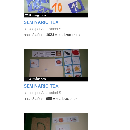
3 imágenes
SEMINARIO TEA
subido por
Ana Isabel S.
-
hace 8 años
-
1023
visualizaciones
4 imágenes
SEMINARIO TEA
subido por
Ana Isabel S.
-
hace 8 años
-
955
visualizaciones