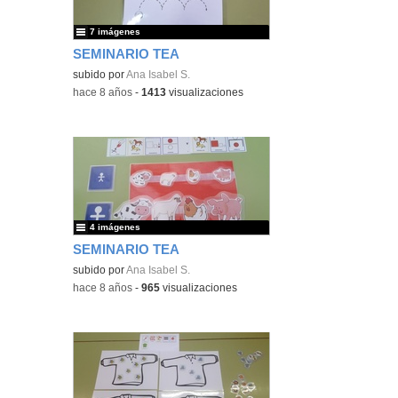
7 imágenes
SEMINARIO TEA
subido por
Ana Isabel S.
-
hace 8 años
-
1413
visualizaciones
4 imágenes
SEMINARIO TEA
subido por
Ana Isabel S.
-
hace 8 años
-
965
visualizaciones