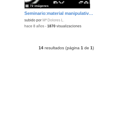
72 imágenes
Seminario:material manipulativo para infantil y primaria adaptado a alumnos con T.E.A.
subido por
Mª Dolores L.
-
hace 8 años
-
1870
visualizaciones
14
resultados (página
1
de
1
)