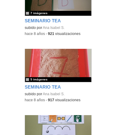
7 imágenes
SEMINARIO TEA
subido por
Ana Isabel S.
-
hace 8 años
-
921
visualizaciones
5 imágenes
SEMINARIO TEA
subido por
Ana Isabel S.
-
hace 8 años
-
917
visualizaciones