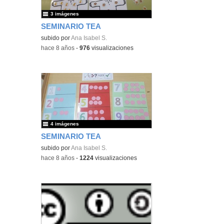
3 imágenes
SEMINARIO TEA
subido por
Ana Isabel S.
-
hace 8 años
-
976
visualizaciones
4 imágenes
SEMINARIO TEA
subido por
Ana Isabel S.
-
hace 8 años
-
1224
visualizaciones