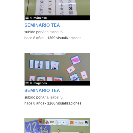
4 imágenes
SEMINARIO TEA
subido por
Ana Isabel S.
-
hace 8 años
-
1209
visualizaciones
3 imágenes
SEMINARIO TEA
subido por
Ana Isabel S.
-
hace 8 años
-
1266
visualizaciones