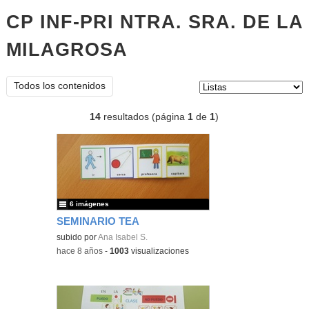
CP INF-PRI NTRA. SRA. DE LA
MILAGROSA
listas
Tipo de contenido:
Todos los contenidos
14
resultados (página
1
de
1
)
6 imágenes
SEMINARIO TEA
subido por
Ana Isabel S.
-
hace 8 años
-
1003
visualizaciones