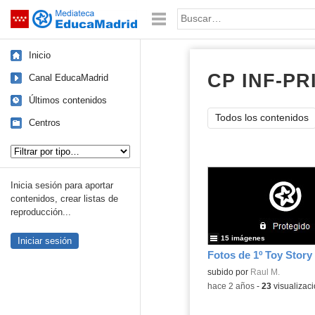
Mediateca de EducaMadrid
Saltar navegación
Palabra o frase:
Inicio
CP INF-PR
Canal EducaMadrid
Últimos contenidos
Todos los contenidos
Centros
Tipo de contenido:
Inicia sesión para aportar
contenidos, crear listas de
reproducción...
15 imágenes
Iniciar sesión
Contenido educativo.
subido por
Raul M.
-
hace 2 años
-
23
visualizac