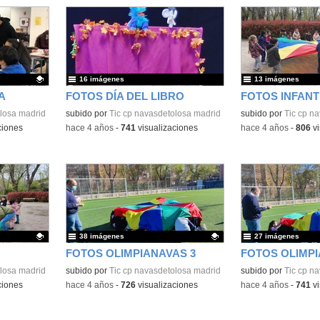
16 imágenes
13 imágenes
A
FOTOS DÍA DEL LIBRO
FOTOS INFANTI
losa madrid
subido por
Tic cp navasdetolosa madrid
Contenido educativo
subido por
Tic cp n
ciones
-
hace 4 años
-
741
visualizaciones
-
hace 4 años
-
806
vi
38 imágenes
27 imágenes
FOTOS OLIMPIANAVAS 3
FOTOS OLIMPI
losa madrid
Contenido educativo.
subido por
Tic cp navasdetolosa madrid
subido por
Tic cp n
ciones
-
hace 4 años
-
726
visualizaciones
-
hace 4 años
-
741
vi