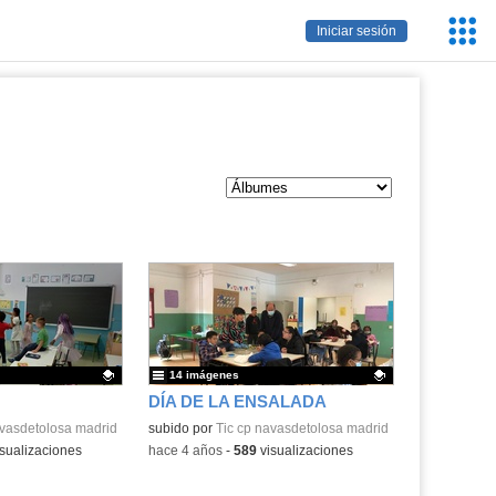
Servic
Iniciar sesión
Educa
14 imágenes
DÍA DE LA ENSALADA
.
avasdetolosa madrid
Contenido educativo.
subido por
Tic cp navasdetolosa madrid
sualizaciones
-
hace 4 años
-
589
visualizaciones