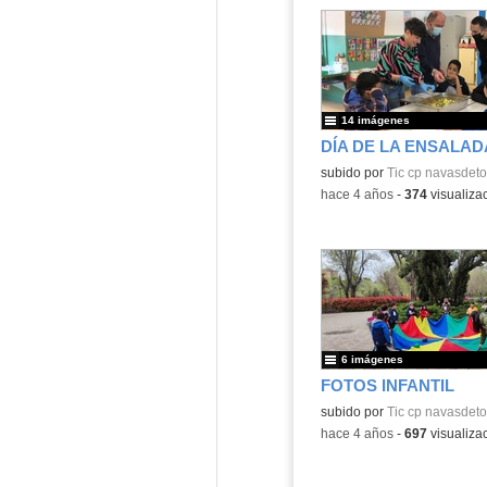
14 imágenes
DÍA DE LA ENSALAD
Contenido educativo.
subido por
Tic cp navasdeto
-
hace 4 años
-
374
visualiza
6 imágenes
FOTOS INFANTIL
Contenido educativo.
subido por
Tic cp navasdeto
-
hace 4 años
-
697
visualiza