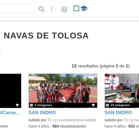
Búsqueda avanzada
Ayuda
(en
ventana
nueva)
I NAVAS DE TOLOSA
Álbumes
Tipo de contenido:
12
resultados (página
1
de
1
)
3 imágenes
15 imágenes
Fotos de 1º Toy Story #CarnavalEnElNavas
SAN ISIDRO
SAN ISIDRO
Contenido educativo.
subido por
Tic cp navasdetolosa madrid
Contenido educativo
subido por
Tic cp n
iones
-
hace 4 años
-
584
visualizaciones
-
hace 4 años
-
602
vi