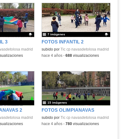
7 imágenes
L 3
FOTOS INFANTIL 2
.
avasdetolosa madrid
Contenido educativo.
subido por
Tic cp navasdetolosa madrid
sualizaciones
-
hace 4 años
-
688
visualizaciones
15 imágenes
ANAVAS 2
FOTOS OLIMPIANAVAS
avasdetolosa madrid
subido por
Tic cp navasdetolosa madrid
sualizaciones
-
hace 4 años
-
780
visualizaciones