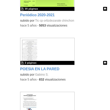
35 páginas
Periódico 2020-2021
Contenido educativo.
subido por
Tic cp ortizdezarate chinchon
-
hace 5 años
-
5053
visualizaciones
2 páginas
POESIA EN LA PARED
Contenido educativo.
subido por
Gabino S.
-
hace 5 años
-
832
visualizaciones