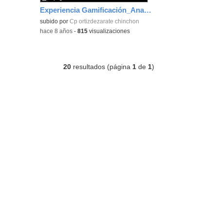
Experiencia Gamificación_Ana Navarro
subido por
Cp ortizdezarate chinchon
-
hace 8 años
-
815
visualizaciones
20
resultados (página
1
de
1
)