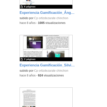
6 páginas
Experiencia Gamificación_Ángel Tejero
subido por
Cp ortizdezarate chinchon
-
hace 8 años
-
1005
visualizaciones
2 páginas
Experiencia Gamificación_Silvia Moya
subido por
Cp ortizdezarate chinchon
-
hace 8 años
-
924
visualizaciones