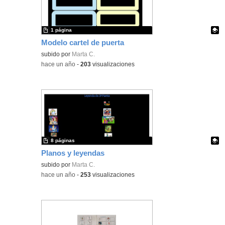
1 página
Modelo cartel de puerta
Contenido educativo.
subido por
Marta C.
-
hace un año
-
203
visualizaciones
8 páginas
Planos y leyendas
Contenido educativo.
subido por
Marta C.
-
hace un año
-
253
visualizaciones