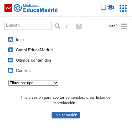
Mediateca de EducaMadrid
Saltar navegación
Servic
Educa
Palabra o frase:
Búsqueda avanzada
Ayuda
(en
ventana
Inicio
nueva)
Canal EducaMadrid
Últimos contenidos
Centros
Tipo de contenido:
Inicia sesión para aportar contenidos, crear listas de
reproducción...
Iniciar sesión