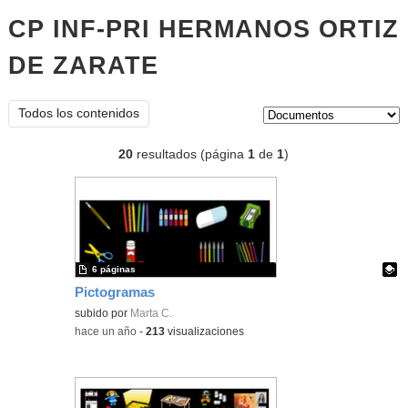
CP INF-PRI HERMANOS ORTIZ
DE ZARATE
documentos
Tipo de contenido:
Todos los contenidos
20
resultados (página
1
de
1
)
6 páginas
Pictogramas
Contenido educativo.
subido por
Marta C.
-
hace un año
-
213
visualizaciones