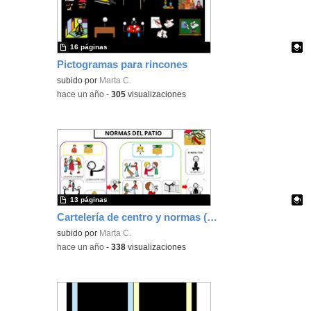
16 páginas
Pictogramas para rincones
Contenido educativo.
subido por
Marta C.
-
hace un año
-
305
visualizaciones
13 páginas
Cartelería de centro y normas (pictogramas)
Contenido educativo.
subido por
Marta C.
-
hace un año
-
338
visualizaciones