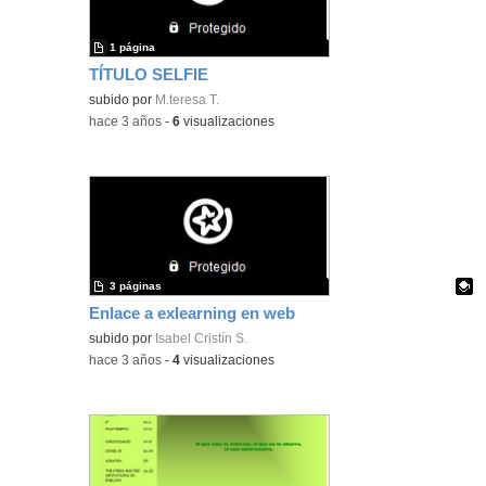
1 página
TÍTULO SELFIE
subido por
M.teresa T.
-
hace 3 años
-
6
visualizaciones
3 páginas
Enlace a exlearning en web
Contenido educativo.
subido por
Isabel Cristín S.
-
hace 3 años
-
4
visualizaciones