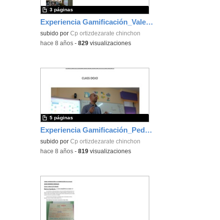
3 páginas
Experiencia Gamificación_Valentín Domínguez
subido por
Cp ortizdezarate chinchon
-
hace 8 años
-
829
visualizaciones
5 páginas
Experiencia Gamificación_Pedro Parra
subido por
Cp ortizdezarate chinchon
-
hace 8 años
-
819
visualizaciones