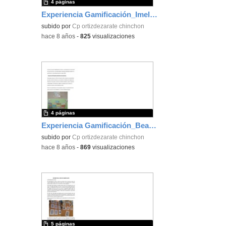
4 páginas
Experiencia Gamificación_Imelda Silva
subido por
Cp ortizdezarate chinchon
-
hace 8 años
-
825
visualizaciones
4 páginas
Experiencia Gamificación_Beatriz Page
subido por
Cp ortizdezarate chinchon
-
hace 8 años
-
869
visualizaciones
5 páginas