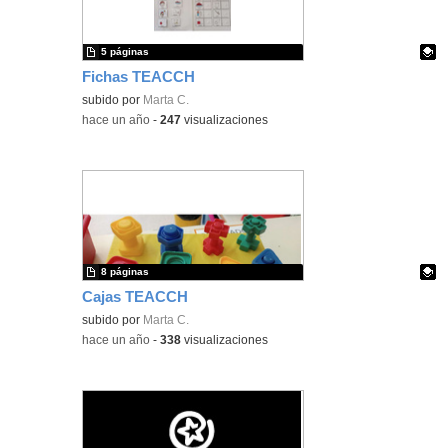
5 páginas
Fichas TEACCH
Contenido educativo.
subido por
Marta C.
-
hace un año
-
247
visualizaciones
8 páginas
Cajas TEACCH
Contenido educativo.
subido por
Marta C.
-
hace un año
-
338
visualizaciones