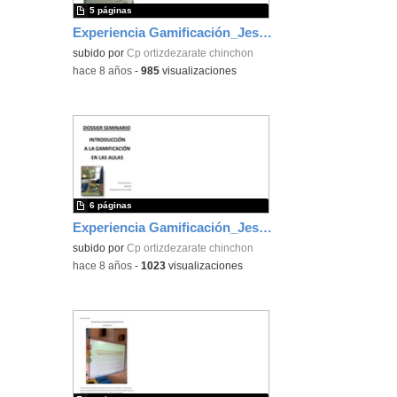
5 páginas
Experiencia Gamificación_Jesús Romero
subido por
Cp ortizdezarate chinchon
-
hace 8 años
-
985
visualizaciones
6 páginas
Experiencia Gamificación_Jesús Argudo
subido por
Cp ortizdezarate chinchon
-
hace 8 años
-
1023
visualizaciones