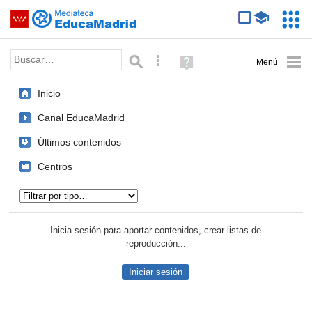
Mediateca de EducaMadrid
Saltar navegación
Servic
Educa
Palabra o frase:
Búsqueda avanzada
Ayuda
(en
ventana
Inicio
nueva)
Canal EducaMadrid
Últimos contenidos
Centros
Tipo de contenido:
Inicia sesión para aportar contenidos, crear listas de
reproducción...
Iniciar sesión