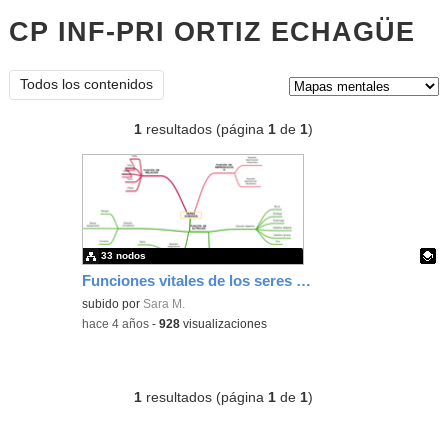
CP INF-PRI ORTIZ ECHAGÜE
ma
me
Tipo de contenido:
Todos los contenidos
1
resultados (página
1
de
1
)
33 nodos
Funciones vitales de los seres humanos
Contenido educativo.
subido por
Sara M.
-
hace 4 años
-
928
visualizaciones
1
resultados (página
1
de
1
)