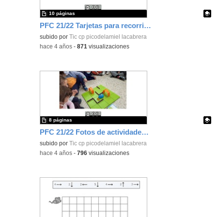
10 páginas
PFC 21/22 Tarjetas para recorridos con robots de suelo y actividades desenchufadas
Contenido educativo.
subido por
Tic cp picodelamiel lacabrera
-
hace 4 años
-
871
visualizaciones
8 páginas
PFC 21/22 Fotos de actividades desenchufadas y con robot de suelo
Contenido educativo.
subido por
Tic cp picodelamiel lacabrera
-
hace 4 años
-
796
visualizaciones