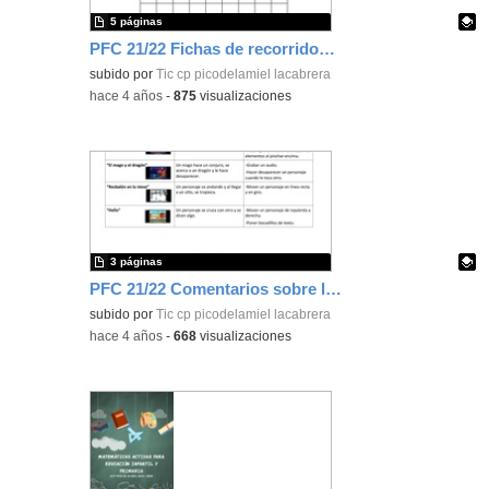
5 páginas
PFC 21/22 Fichas de recorridos para 1º y 2º Programación
Contenido educativo.
subido por
Tic cp picodelamiel lacabrera
-
hace 4 años
-
875
visualizaciones
3 páginas
PFC 21/22 Comentarios sobre los proyectos de Scratch Jr
Contenido educativo.
subido por
Tic cp picodelamiel lacabrera
-
hace 4 años
-
668
visualizaciones