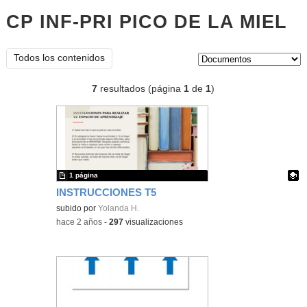
CP INF-PRI PICO DE LA MIEL
d
Tipo de contenido:
Todos los contenidos
7
resultados (página
1
de
1
)
1 página
INSTRUCCIONES T5
Contenido educativo.
subido por
Yolanda H.
-
hace 2 años
-
297
visualizaciones