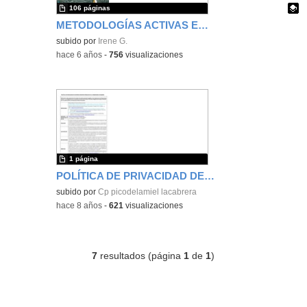
106 páginas
METODOLOGÍAS ACTIVAS EN EL ÁREA DE MATEMÁTICAS PARA EDUCACIÓN INFANTIL Y EDUCACIÓN PRIMARIA
Contenido educativo.
subido por
Irene G.
-
hace 6 años
-
756
visualizaciones
1 página
POLÍTICA DE PRIVACIDAD DE LOS CENTROS PÚBLICOS DE LA COMUNIDAD DE MADRID
subido por
Cp picodelamiel lacabrera
-
hace 8 años
-
621
visualizaciones
7
resultados (página
1
de
1
)