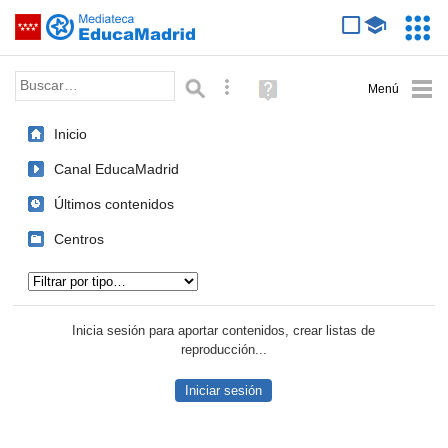
Mediateca de EducaMadrid
Saltar navegación
Servic
Educa
Palabra o frase:
Búsqueda avanzada
Ayuda
(en
ventana
Inicio
nueva)
Canal EducaMadrid
Últimos contenidos
Centros
Tipo de contenido:
Inicia sesión para aportar contenidos, crear listas de
reproducción...
Iniciar sesión