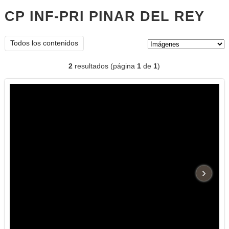
CP INF-PRI PINAR DEL REY
imá
Tipo de contenido:
Todos los contenidos
2
resultados (página
1
de
1
)
›