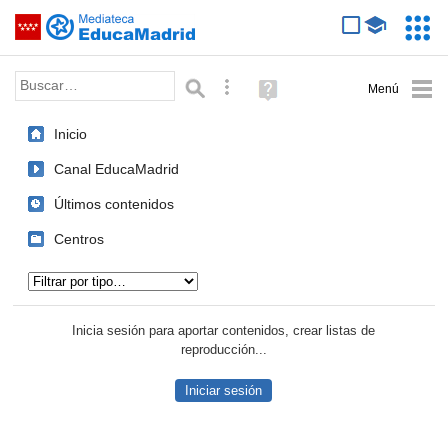
Mediateca de EducaMadrid
Saltar navegación
Servic
Educa
Palabra o frase:
Búsqueda avanzada
Ayuda
(en
ventana
Inicio
nueva)
Canal EducaMadrid
Últimos contenidos
Centros
Tipo de contenido:
Inicia sesión para aportar contenidos, crear listas de
reproducción...
Iniciar sesión