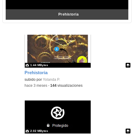
Prehistoria
1.44 MBytes
Prehistoria
Contenido educativo.
subido por
Yolanda P.
-
hace 3 meses
-
144
visualizaciones
2.02 MBytes