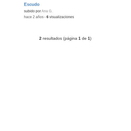
Escudo
Contenido educativo.
subido por
Ana G.
-
hace 2 años
-
6
visualizaciones
2
resultados (página
1
de
1
)