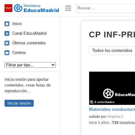
Mediateca de EducaMadrid
Saltar navegación
Palabra o frase:
Inicio
CP INF-P
Canal EducaMadrid
Últimos contenidos
Todos los contenidos
Centros
Tipo de contenido:
Inicia sesión para aportar
contenidos, crear listas de
reproducción...
6 actividades
Iniciar sesión
Materiales conductor
subido por
Virginia C.
-
hace 3 años
-
715
visualiza