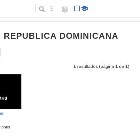
Búsqueda avanzada
Ayuda
(en
ventana
nueva)
RI REPUBLICA DOMINICANA
vídeo
Tipo de contenido:
1
resultados (página
1
de
1
)
es
ciones