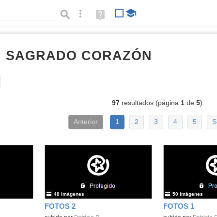
Búsqueda avanzada
Ayuda
(en
ventana
nueva)
RI SAGRADO CORAZÓN
Álbumes
Tipo de contenido:
97
resultados (página
1
de
5
)
Anterior
1
2
3
4
5
S
48 imágenes
50 imágenes
FOTOS 2
FOTOS 1