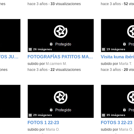
ones
-
hace 3 años
-
33
visualizaciones
-
hace 3 años
-
52
vis
26 imágenes
19 imágenes
FOTOGRAFÍAS PATITOS JUNIO
FOTOGRAFÍAS PATITOS MAYO
Visita kuna ibér
subido por
M.carmen M.
subido por
Marta T.
iones
-
hace 3 años
-
22
visualizaciones
-
hace 3 años
-
20
vis
29 imágenes
35 imágenes
FOTOS 1 22-23
FOTOS 3 22-23
subido por
Maria O.
subido por
Maria O.