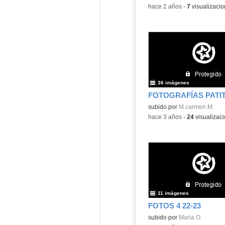
-
hace 2 años
-
7
visualizaci
36 imágenes
subido por
M.carmen M.
-
hace 3 años
-
24
visualizac
11 imágenes
FOTOS 4 22-23
subido por
Maria O.