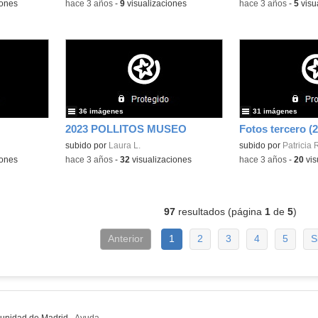
iones
-
hace 3 años
-
9
visualizaciones
-
hace 3 años
-
5
visu
36 imágenes
31 imágenes
2023 POLLITOS MUSEO
Fotos tercero (2
subido por
Laura L.
subido por
Patricia 
iones
-
hace 3 años
-
32
visualizaciones
-
hace 3 años
-
20
vis
97
resultados (página
1
de
5
)
Anterior
1
2
3
4
5
S