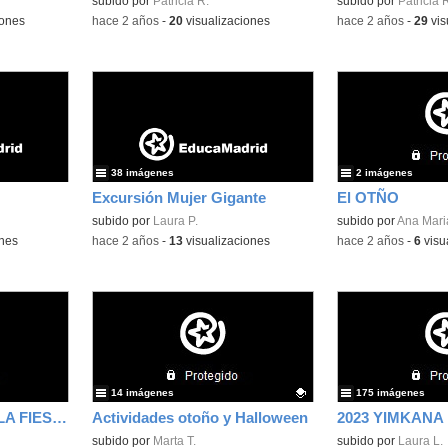
subido por
Patricia R.
subido por
Patricia 
iones
-
hace 2 años
-
20
visualizaciones
-
hace 2 años
-
29
vis
38 imágenes
2 imágenes
Excursión Mujer Gigante
El OTÑO
subido por
Laura P.
subido por
Ana Mari
ones
-
hace 2 años
-
13
visualizaciones
-
hace 2 años
-
6
visu
14 imágenes
175 imágenes
ALGUNA FOTOS DE LA FIESTA DEL OTOÑO
Actividades otoño y Halloween
2023 YIMKANA 
Contenido educativo.
subido por
Marta T.
subido por
Laura L.