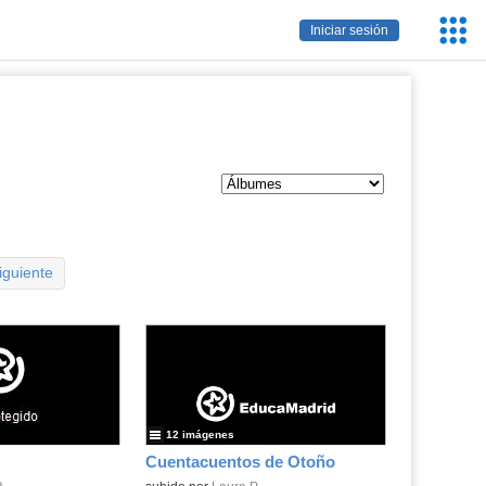
Servic
Iniciar sesión
Educa
iguiente
12 imágenes
Cuentacuentos de Otoño