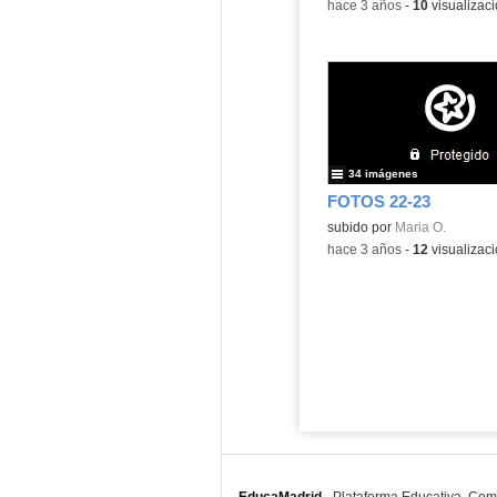
-
hace 3 años
-
10
visualizac
34 imágenes
FOTOS 22-23
subido por
Maria O.
-
hace 3 años
-
12
visualizac