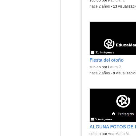
subido por
Patricia R.
-
hace 2 años
-
13
visualizac
31 imágenes
Fiesta del otoño
subido por
Laura P.
-
hace 2 años
-
9
visualizaci
5 imágenes
subido por
Ana Maria M.