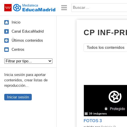
Mediateca de EducaMadrid
Saltar navegación
Palabra o frase:
Inicio
CP INF-P
Canal EducaMadrid
Últimos contenidos
Todos los contenidos
Centros
Tipo de contenido:
Inicia sesión para aportar
contenidos, crear listas de
reproducción...
Iniciar sesión
39 imágenes
FOTOS 3