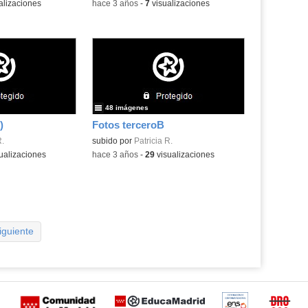
alizaciones
-
hace 3 años
-
7
visualizaciones
48 imágenes
)
Fotos terceroB
R.
subido por
Patricia R.
ualizaciones
-
hace 3 años
-
29
visualizaciones
iguiente