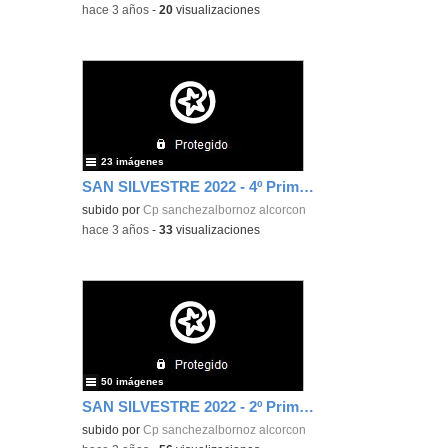
-
hace 3 años
-
20
visualizaciones
23 imágenes
SAN SILVESTRE 2022 - 4º Primaria
subido por
Cp sanchezalbornoz alcorcon
-
hace 3 años
-
33
visualizaciones
50 imágenes
SAN SILVESTRE 2022 - 2º Primaria
subido por
Cp sanchezalbornoz alcorcon