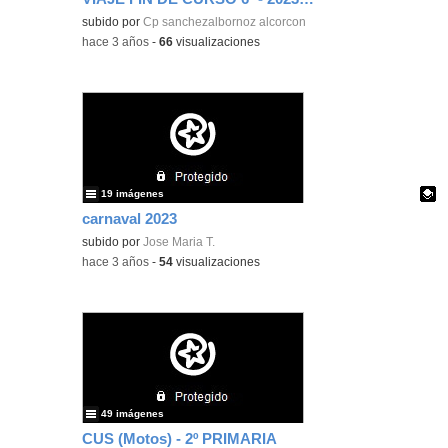
subido por
Cp sanchezalbornoz alcorcon
-
hace 3 años
-
66
visualizaciones
19 imágenes
carnaval 2023
Contenido educativo.
subido por
Jose Maria T.
-
hace 3 años
-
54
visualizaciones
49 imágenes
CUS (Motos) - 2º PRIMARIA