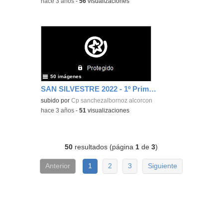
-
hace 3 años
-
56
visualizaciones
50 imágenes
SAN SILVESTRE 2022 - 1º Primaria
subido por
Cp sanchezalbornoz alcorcon
-
hace 3 años
-
51
visualizaciones
50
resultados (página
1
de
3
)
Anterior
1
2
3
Siguiente