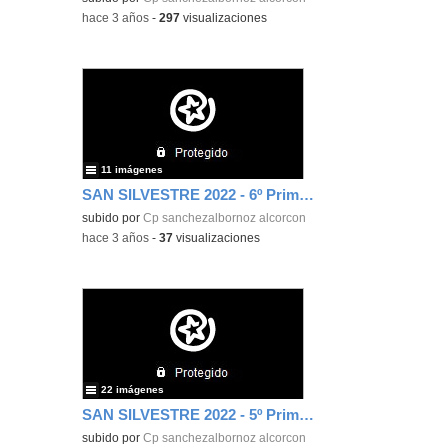
-
hace 3 años
-
297
visualizaciones
11 imágenes
SAN SILVESTRE 2022 - 6º Primaria
subido por
Cp sanchezalbornoz alcorcon
-
hace 3 años
-
37
visualizaciones
22 imágenes
SAN SILVESTRE 2022 - 5º Primaria
subido por
Cp sanchezalbornoz alcorcon