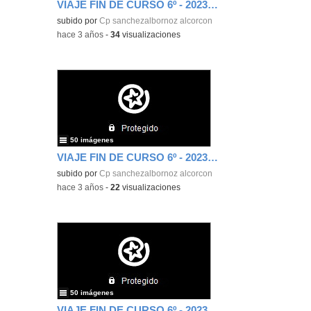
VIAJE FIN DE CURSO 6º - 2023 (3)
subido por
Cp sanchezalbornoz alcorcon
-
hace 3 años
-
34
visualizaciones
50 imágenes
VIAJE FIN DE CURSO 6º - 2023 (2)
subido por
Cp sanchezalbornoz alcorcon
-
hace 3 años
-
22
visualizaciones
50 imágenes
VIAJE FIN DE CURSO 6º - 2023 (1)