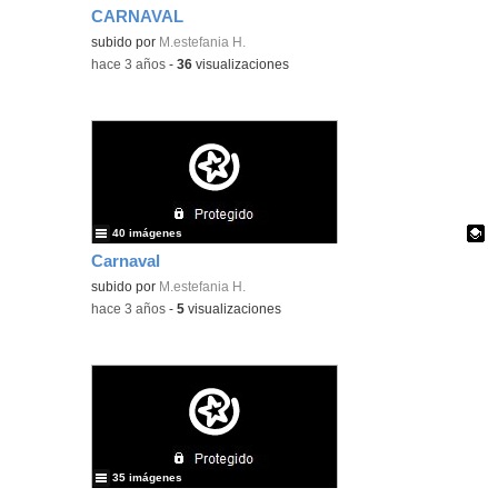
CARNAVAL
subido por
M.estefania H.
-
hace 3 años
-
36
visualizaciones
40 imágenes
Carnaval
Contenido educativo.
subido por
M.estefania H.
-
hace 3 años
-
5
visualizaciones
35 imágenes