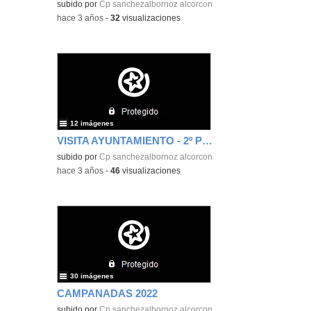
subido por
Cp sanchezalbornoz alcorcon
-
hace 3 años
-
32
visualizaciones
12 imágenes
VISITA AYUNTAMIENTO - 2º PRIMARIA
subido por
Cp sanchezalbornoz alcorcon
-
hace 3 años
-
46
visualizaciones
30 imágenes
CAMPANADAS 2022
subido por
Cp sanchezalbornoz alcorcon