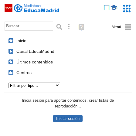
Mediateca de EducaMadrid
Saltar navegación
Servic
Educa
Palabra o frase:
Búsqueda avanzada
Ayuda
(en
ventana
Inicio
nueva)
Canal EducaMadrid
Últimos contenidos
Centros
Tipo de contenido:
Inicia sesión para aportar contenidos, crear listas de
reproducción...
Iniciar sesión