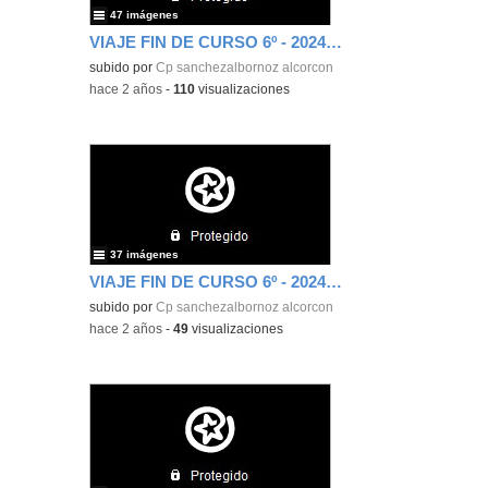
47 imágenes
VIAJE FIN DE CURSO 6º - 2024 (1)
subido por
Cp sanchezalbornoz alcorcon
-
hace 2 años
-
110
visualizaciones
37 imágenes
VIAJE FIN DE CURSO 6º - 2024 (2)
subido por
Cp sanchezalbornoz alcorcon
-
hace 2 años
-
49
visualizaciones