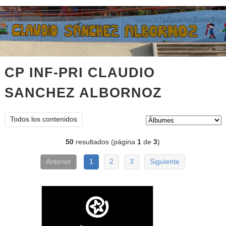
CP INF-PRI CLAUDIO
SANCHEZ ALBORNOZ
Álbumes
Tipo de contenido:
Todos los contenidos
50
resultados (página
1
de
3
)
Anterior
1
2
3
Siguiente