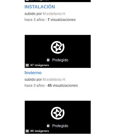
INSTALACIÓN
subido por
M.estefania H.
-
hace 3 años
-
7
visualizaciones
47 imágenes
Invierno
subido por
M.estefania H.
-
hace 3 años
-
45
visualizaciones
40 imágenes