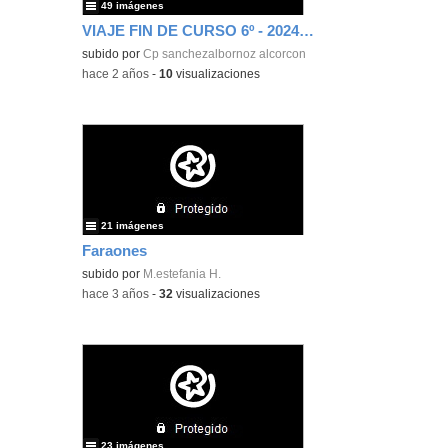
49 imágenes
VIAJE FIN DE CURSO 6º - 2024 (1)
subido por
Cp sanchezalbornoz alcorcon
-
hace 2 años
-
10
visualizaciones
21 imágenes
Faraones
subido por
M.estefania H.
-
hace 3 años
-
32
visualizaciones
23 imágenes