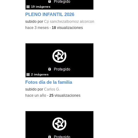
19 imágenes
PLENO INFANTIL 2026
subido por
Cp sanchezalbornoz alcorcon
-
hace 3 meses
-
18
visualizaciones
2 imágenes
Fotos día de la familia
subido por
Carlos G.
-
hace un año
-
25
visualizaciones