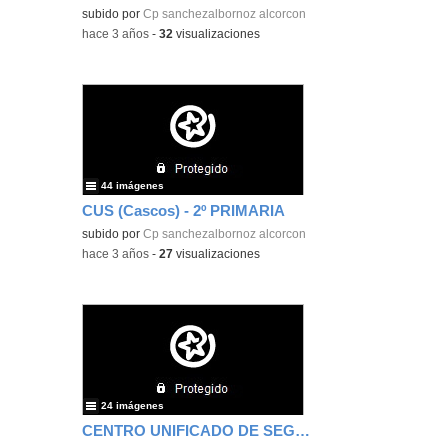
subido por
Cp sanchezalbornoz alcorcon
-
hace 3 años
-
32
visualizaciones
44 imágenes
CUS (Cascos) - 2º PRIMARIA
subido por
Cp sanchezalbornoz alcorcon
-
hace 3 años
-
27
visualizaciones
24 imágenes
CENTRO UNIFICADO DE SEGURIDAD - 2º PRIMARIA