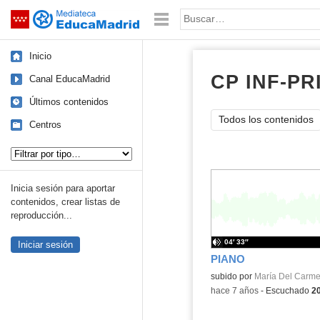
Mediateca de EducaMadrid
Saltar navegación
Palabra o frase:
Inicio
CP INF-PR
Canal EducaMadrid
Últimos contenidos
Todos los contenidos
Centros
Tipo de contenido:
Inicia sesión para aportar
contenidos, crear listas de
reproducción...
04′ 33″
Iniciar sesión
PIANO
subido por
María Del Carme
-
hace 7 años
-
Escuchado
2