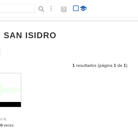
Búsqueda avanzada
Ayuda
(en
ventana
nueva)
I SAN ISIDRO
audios
Tipo de contenido:
1
resultados (página
1
de
1
)
n N.
00
veces