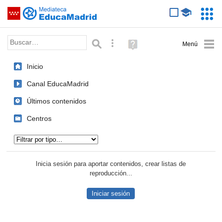
Mediateca de EducaMadrid
Saltar navegación
Servic
Educa
Palabra o frase:
Búsqueda avanzada
Ayuda
(en
ventana
Inicio
nueva)
Canal EducaMadrid
Últimos contenidos
Centros
Tipo de contenido:
Inicia sesión para aportar contenidos, crear listas de
reproducción...
Iniciar sesión