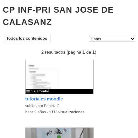
CP INF-PRI SAN JOSE DE
CALASANZ
listas
Tipo de contenido:
Todos los contenidos
2
resultados (página
1
de
1
)
1 elementos
tutoriales moodle
subido por
Beatriz G.
-
hace 9 años
-
1373
visualizaciones