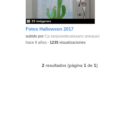
25 imágenes
Fotos Halloween 2017
subido por
Cp sanjosedecalasanz aranjuez
-
hace 9 años
-
1235
visualizaciones
2
resultados (página
1
de
1
)