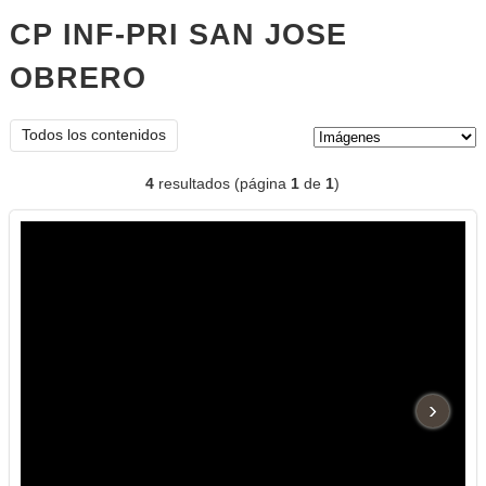
CP INF-PRI SAN JOSE
OBRERO
imágenes
Tipo de contenido:
Todos los contenidos
4
resultados (página
1
de
1
)
›