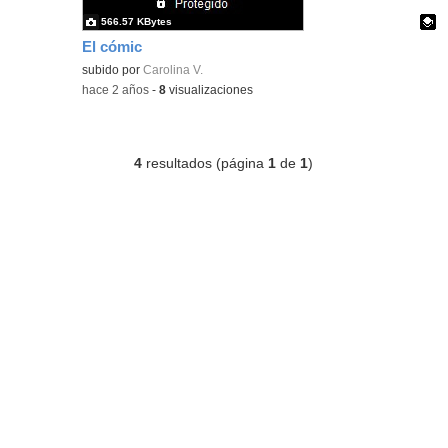
566.57 KBytes
El cómic
Contenido educativo.
subido por
Carolina V.
-
hace 2 años
-
8
visualizaciones
4
resultados (página
1
de
1
)