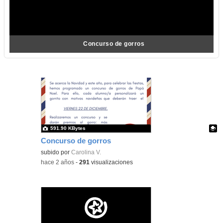
Concurso de gorros
591.90 KBytes
Concurso de gorros
Contenido educativo.
subido por
Carolina V.
-
hace 2 años
-
291
visualizaciones