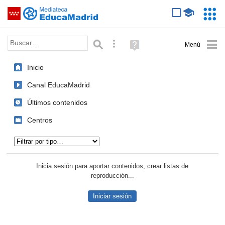
Mediateca de EducaMadrid
Saltar navegación
Servic
Educa
Palabra o frase:
Búsqueda avanzada
Ayuda
(en
ventana
Inicio
nueva)
Canal EducaMadrid
Últimos contenidos
Centros
Tipo de contenido:
Inicia sesión para aportar contenidos, crear listas de
reproducción...
Iniciar sesión