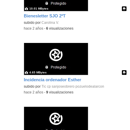
10.01 MBytes
Bienesletter SJO 2ºT
Contenido educativo.
subido por
Carolina V.
-
hace 2 años
-
6
visualizaciones
4.65 MBytes
Incidencia ordenador Esther
Contenido educativo.
subido por
Tic cp sanjoseobrero pozuelodealarcon
-
hace 2 años
-
9
visualizaciones